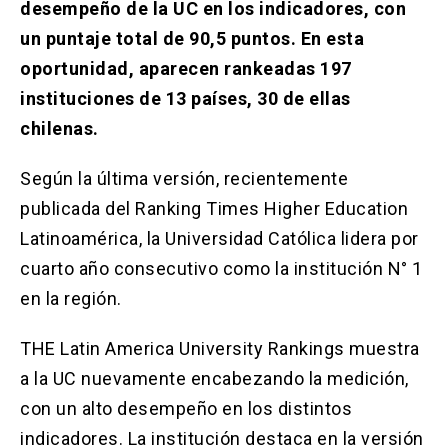
Solicitud Certificados
(El
keyboard_arrow_right
desempeño de la UC en los indicadores, con
enlace
un puntaje total de 90,5 puntos. En esta
se
Portal Empresas
(El
keyboard_arrow_right
abre
oportunidad, aparecen rankeadas 197
enlace
en
instituciones de 13 países, 30 de ellas
se
una
Pagos y Convenios
(El
keyboard_arrow_right
abre
chilenas.
nueva
enlace
en
pestaña)
se
una
ACCESOS UC
abre
Según la última versión, recientemente
nueva
en
pestaña)
publicada del Ranking Times Higher Education
Biblioteca
Mi Portal UC
launch
launch
una
(El
(El
nueva
Latinoamérica, la Universidad Católica lidera por
enlace
enlace
pestaña)
se
se
Correo
launch
cuarto año consecutivo como la institución N° 1
(El
abre
abre
enlace
en
en
en la región.
se
una
una
abre
nueva
nueva
THE Latin America University Rankings muestra
en
pestaña)
pestaña)
una
a la UC nuevamente encabezando la medición,
nueva
pestaña)
con un alto desempeño en los distintos
indicadores. La institución destaca en la versión