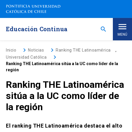
Saltar
a
contenido
principal
Educación Continua
search
MENÚ
Inicio
keyboard_arrow_right
keyboard_arrow_right
Inicio
Noticias
Ranking THE Latinoamérica
,
keyboard_arrow_right
Universidad Católica
Ranking THE Latinoamérica sitúa a la UC como líder de la
Nosotros
región
Ranking THE Latinoamérica
Programas de Estudio
keyboard_arrow_down
sitúa a la UC como líder de
Programas Corporativos
la región
Noticias
El ranking THE Latinoamérica destaca el alto