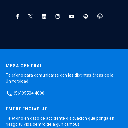
Tratamiento y Protección de Datos UC
* Al ingresar tu e-mail aceptas recibir información de Educación
Continua UC y actividades relacionadas.
Enviar datos
MESA CENTRAL
Teléfono para comunicarse con las distintas áreas de la
Universidad.
phone
(56)95504 4000
EMERGENCIAS UC
Teléfono en caso de accidente o situación que ponga en
riesgo tu vida dentro de algún campus.