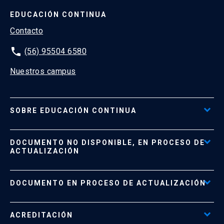
EDUCACIÓN CONTINUA
Contacto
phone
(56) 95504 6580
Nuestros campus
SOBRE EDUCACIÓN CONTINUA
Acceso al Portal de Pagos
DOCUMENTO NO DISPONIBLE, EN PROCESO DE
Formas de Pago
ACTUALIZACIÓN
Reglamentos
Políticas de Retiro, Devolución e Información Importante
Documento No Disponible
file_download
DOCUMENTO EN PROCESO DE ACTUALIZACIÓN
Beneficios para Alumnos de Diplomados
Programas Corporativos
ACREDITACIÓN
Preguntas Frecuentes