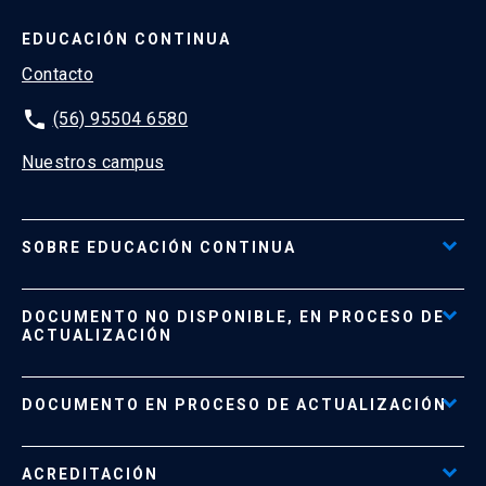
EDUCACIÓN CONTINUA
Contacto
phone
(56) 95504 6580
Nuestros campus
SOBRE EDUCACIÓN CONTINUA
Acceso al Portal de Pagos
DOCUMENTO NO DISPONIBLE, EN PROCESO DE
Formas de Pago
ACTUALIZACIÓN
Reglamentos
Políticas de Retiro, Devolución e Información Importante
Documento No Disponible
file_download
DOCUMENTO EN PROCESO DE ACTUALIZACIÓN
Beneficios para Alumnos de Diplomados
Programas Corporativos
ACREDITACIÓN