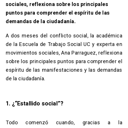
Solicitud Certificados
(El
keyboard_arrow_right
sociales, reflexiona sobre los principales
enlace
puntos para comprender el espíritu de las
se
Portal Empresas
(El
keyboard_arrow_right
abre
demandas de la ciudadanía.
enlace
en
se
una
Pagos y Convenios
(El
keyboard_arrow_right
abre
A dos meses del conflicto social, la académica
nueva
enlace
en
pestaña)
se
de la Escuela de Trabajo Social UC y experta en
una
ACCESOS UC
abre
nueva
movimientos sociales, Ana Parraguez, reflexiona
en
pestaña)
Biblioteca
Mi Portal UC
launch
launch
sobre los principales puntos para comprender el
una
(El
(El
nueva
enlace
enlace
espíritu de las manifestaciones y las demandas
pestaña)
se
se
Correo
launch
(El
de la ciudadanía.
abre
abre
enlace
en
en
se
una
una
abre
nueva
nueva
en
pestaña)
pestaña)
1. ¿“Estallido social”?
una
nueva
pestaña)
Todo comenzó cuando, gracias a la