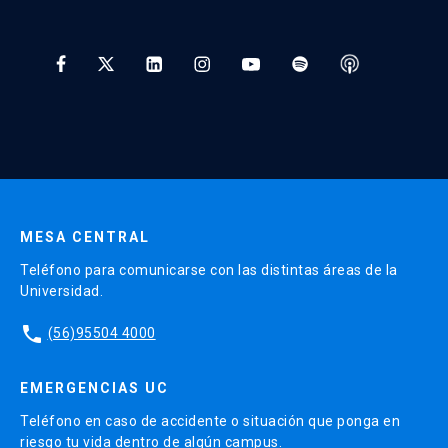
Preguntas Frecuentes
Tratamiento y Protección de Datos UC
* Al ingresar tu e-mail aceptas recibir información de Educación
Continua UC y actividades relacionadas.
Enviar datos
MESA CENTRAL
Teléfono para comunicarse con las distintas áreas de la
Universidad.
phone
(56)95504 4000
EMERGENCIAS UC
Teléfono en caso de accidente o situación que ponga en
riesgo tu vida dentro de algún campus.