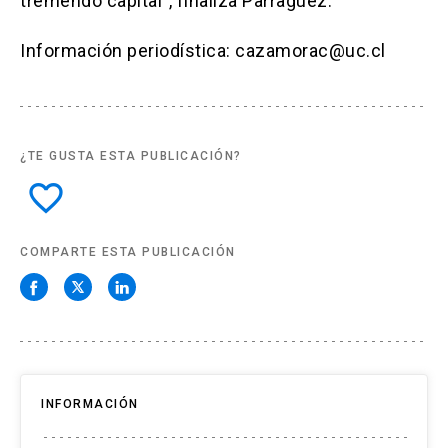
tremendo capital”, finaliza Parraguez.
Información periodística: cazamorac@uc.cl
¿TE GUSTA ESTA PUBLICACIÓN?
favorite_border
COMPARTE ESTA PUBLICACIÓN
INFORMACIÓN