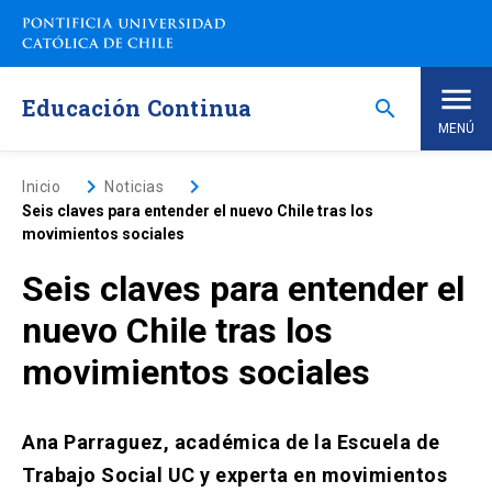
Saltar
a
contenido
principal
Educación Continua
search
MENÚ
Inicio
keyboard_arrow_right
keyboard_arrow_right
Inicio
Noticias
Seis claves para entender el nuevo Chile tras los
movimientos sociales
Nosotros
Seis claves para entender el
Programas de Estudio
keyboard_arrow_down
nuevo Chile tras los
movimientos sociales
Programas Corporativos
Noticias
Ana Parraguez, académica de la Escuela de
Trabajo Social UC y experta en movimientos