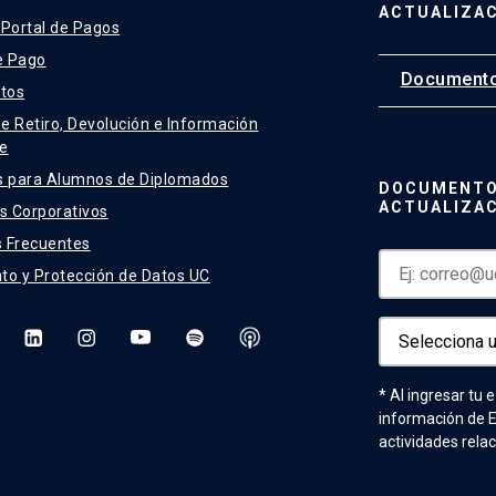
ACTUALIZA
 Portal de Pagos
e Pago
Documento
tos
de Retiro, Devolución e Información
e
s para Alumnos de Diplomados
DOCUMENTO
ACTUALIZA
 Corporativos
 Frecuentes
to y Protección de Datos UC
* Al ingresar tu 
información de 
actividades rela