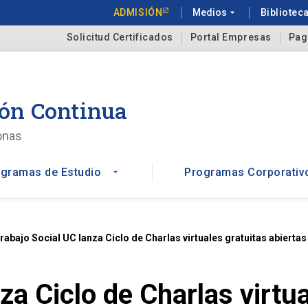
ADMISIÓN
Medios
arrow_drop_down
Bibliotec
Solicitud Certificados
Portal Empresas
Pag
ón Continua
onas
gramas de Estudio
Programas Corporativ
arrow_drop_down
rabajo Social UC lanza Ciclo de Charlas virtuales gratuitas abierta
za Ciclo de Charlas virtua