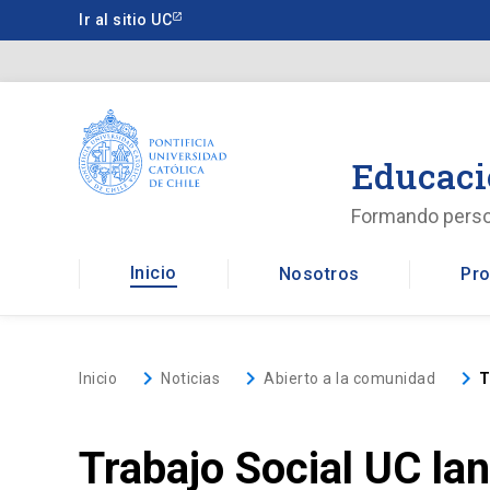
Saltar
Ir al sitio UC
a
contenido
principal
Educaci
Formando pers
Inicio
Nosotros
Pro
keyboard_arrow_right
keyboard_arrow_right
keyboard_arrow_right
Inicio
Noticias
Abierto a la comunidad
T
Trabajo Social UC lan