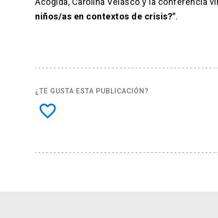
Acogida, Carolina Velasco y la conferencia vir
niños/as en contextos de crisis?"
.
¿TE GUSTA ESTA PUBLICACIÓN?
favorite_border