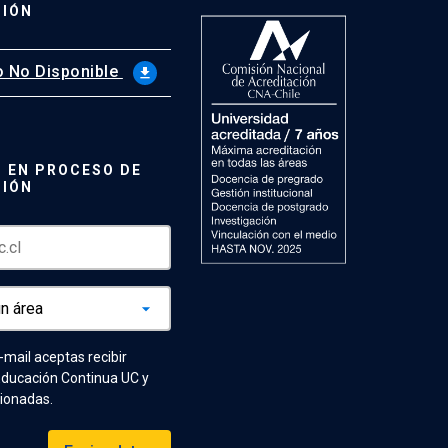
CIÓN
 No Disponible
file_download
 EN PROCESO DE
CIÓN
e-mail aceptas recibir
Educación Continua UC y
cionadas.