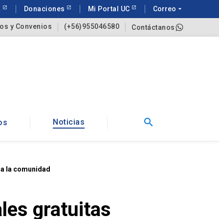
a
Donaciones
Mi Portal UC
Correo
arrow_drop_down
os y Convenios
(+56)955046580
Contáctanos
search
Noticias
os
s a la comunidad
les gratuitas