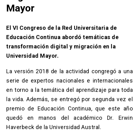
Solicitud Certificados
(El
keyboard_arrow_right
Mayor
enlace
se
Portal Empresas
(El
keyboard_arrow_right
abre
enlace
en
El VI Congreso de la Red Universitaria de
se
una
Pagos y Convenios
(El
keyboard_arrow_right
Educación Continua abordó temáticas de
abre
nueva
enlace
en
transformación digital y migración en la
pestaña)
se
una
ACCESOS UC
abre
Universidad Mayor.
nueva
en
pestaña)
Biblioteca
Mi Portal UC
launch
launch
una
(El
(El
La versión 2018 de la actividad congregó a una
nueva
enlace
enlace
pestaña)
serie de expertos nacionales e internacionales
se
se
Correo
launch
(El
abre
abre
en torno a la temática del aprendizaje para toda
enlace
en
en
se
una
una
la vida. Además, se entregó por segunda vez el
abre
nueva
nueva
en
premio de Educación Continua, que este año
pestaña)
pestaña)
una
quedó en manos del académico Dr. Erwin
nueva
pestaña)
Haverbeck de la Universidad Austral.