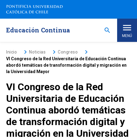
Saltar
a
contenido
principal
Educación Continua
search
MENÚ
Inicio
keyboard_arrow_right
keyboard_arrow_right
keyboard_arrow_right
Inicio
Noticias
Congreso
VI Congreso de la Red Universitaria de Educación Continua
abordó temáticas de transformación digital y migración en
Nosotros
la Universidad Mayor
VI Congreso de la Red
Programas de Estudio
keyboard_arrow_down
Universitaria de Educación
Programas Corporativos
Continua abordó temáticas
de transformación digital y
Noticias
migración en la Universidad