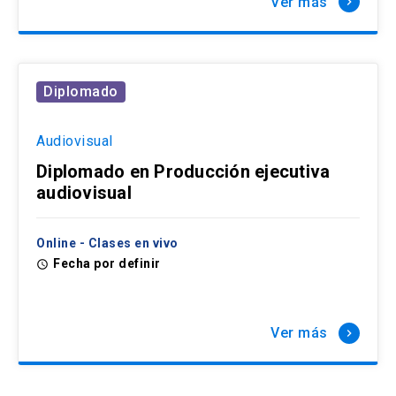
Ver más
keyboard_arrow_right
Diplomado
Audiovisual
Diplomado en Producción ejecutiva
audiovisual
Online - Clases en vivo
Fecha por definir
access_time
Ver más
keyboard_arrow_right