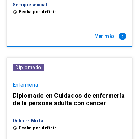
Semipresencial
Fecha por definir
access_time
Ver más
keyboard_arrow_right
Diplomado
Enfermería
Diplomado en Cuidados de enfermería
de la persona adulta con cáncer
Online - Mixta
Fecha por definir
access_time