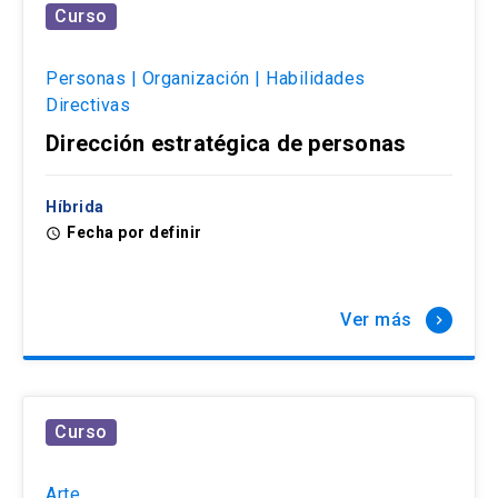
Curso
Personas | Organización | Habilidades
Directivas
Dirección estratégica de personas
Híbrida
Fecha por definir
access_time
Ver más
keyboard_arrow_right
Curso
Arte