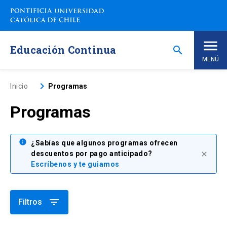
Saltar
a
contenido
principal
Educación Continua
search
MENÚ
Inicio
keyboard_arrow_right
Inicio
Programas
Programas
Nosotros
Programas de Estudio
info
keyboard_arrow_down
¿Sabías que algunos programas ofrecen
descuentos por pago anticipado?
close
Escríbenos y te guiamos
Programas Corporativos
Noticias
filter_list
Filtros