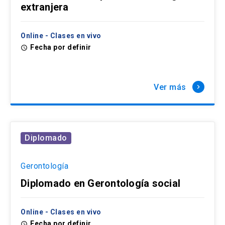
extranjera
Online - Clases en vivo
Fecha por definir
access_time
Ver más
keyboard_arrow_right
Diplomado
Gerontología
Diplomado en Gerontología social
Online - Clases en vivo
Fecha por definir
access_time