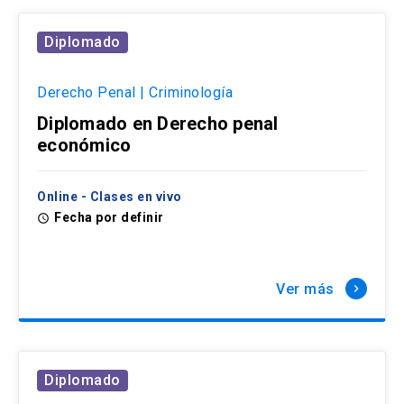
Diplomado
Derecho Penal | Criminología
Diplomado en Derecho penal
económico
Online - Clases en vivo
Fecha por definir
access_time
Ver más
keyboard_arrow_right
Diplomado