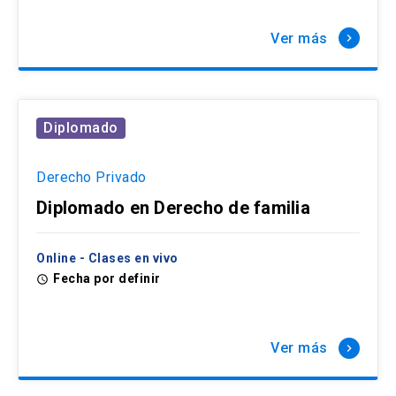
Ver más
keyboard_arrow_right
Diplomado
Derecho Privado
Diplomado en Derecho de familia
Online - Clases en vivo
Fecha por definir
access_time
Ver más
keyboard_arrow_right