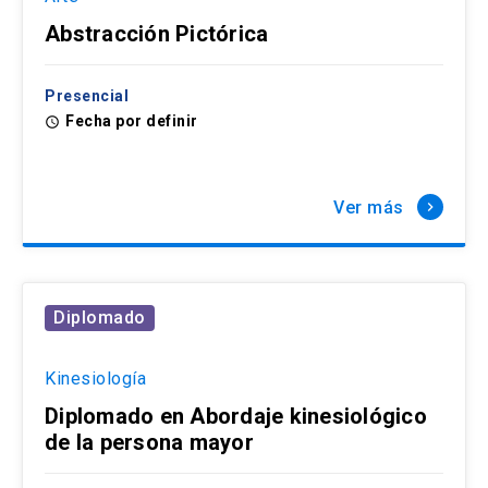
Abstracción Pictórica
Presencial
Fecha por definir
access_time
Ver más
keyboard_arrow_right
Diplomado
Kinesiología
Diplomado en Abordaje kinesiológico
de la persona mayor