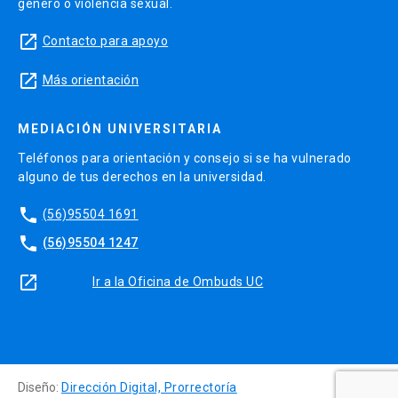
género o violencia sexual.
launch
Contacto para apoyo
launch
Más orientación
MEDIACIÓN UNIVERSITARIA
Teléfonos para orientación y consejo si se ha vulnerado
alguno de tus derechos en la universidad.
phone
(56)95504 1691
phone
(56)95504 1247
launch
Ir a la Oficina de Ombuds UC
Diseño:
Dirección Digital, Prorrectoría