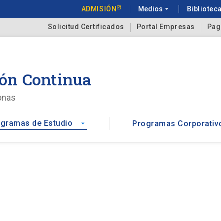
ADMISIÓN
Medios
arrow_drop_down
Bibliotec
Solicitud Certificados
Portal Empresas
Pag
ón Continua
onas
gramas de Estudio
Programas Corporativ
arrow_drop_down