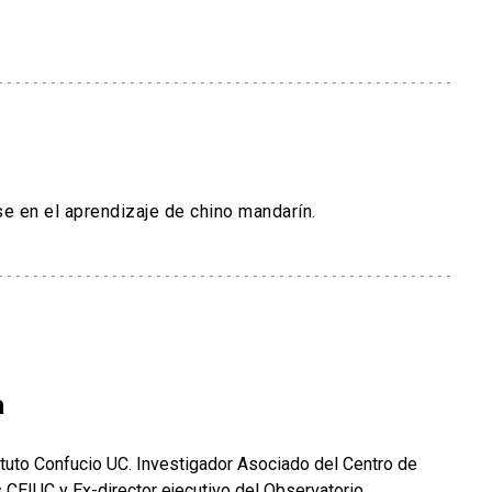
 en el aprendizaje de chino mandarín.
a
ituto Confucio UC. Investigador Asociado del Centro de
 CEIUC y Ex-director ejecutivo del Observatorio