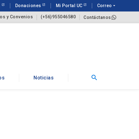
a
Donaciones
Mi Portal UC
Correo
arrow_drop_down
os y Convenios
(+56)955046580
Contáctanos
search
os
Noticias