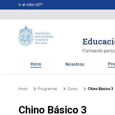
Saltar
Ir al sitio UC
a
contenido
principal
Educaci
Formando pers
Inicio
Pro
Nosotros
keyboard_arrow_right
keyboard_arrow_right
keyboard_arrow_right
Inicio
Programas
Curso
Chino Básico 3
Chino Básico 3