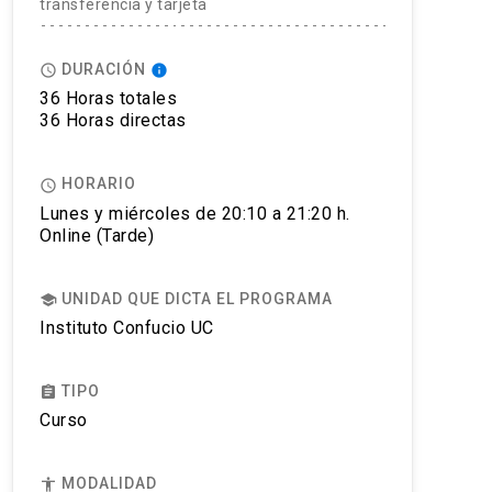
transferencia y tarjeta
DURACIÓN
access_time
info
36 Horas totales
36 Horas directas
HORARIO
access_time
Lunes y miércoles de 20:10 a 21:20 h.
Online (Tarde)
UNIDAD QUE DICTA EL PROGRAMA
school
Instituto Confucio UC
TIPO
assignment
Curso
MODALIDAD
accessibility