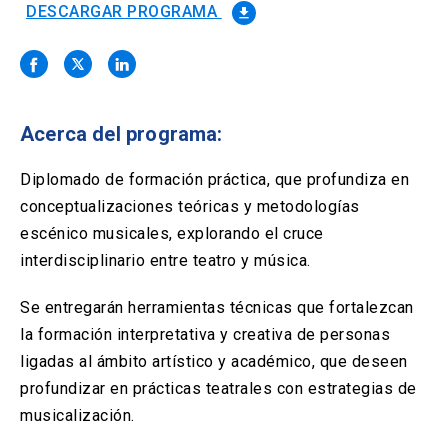
Solicitud Certificados
(El
keyboard_arrow_right
DESCARGAR PROGRAMA
file_download
enlace
se
Portal Empresas
(El
keyboard_arrow_right
abre
enlace
en
se
una
Pagos y Convenios
(El
keyboard_arrow_right
abre
nueva
enlace
Acerca del programa:
en
pestaña)
se
una
ACCESOS UC
abre
Diplomado de formación práctica, que profundiza en
nueva
en
pestaña)
conceptualizaciones teóricas y metodologías
Biblioteca
Mi Portal UC
launch
launch
una
(El
(El
escénico musicales, explorando el cruce
nueva
enlace
enlace
pestaña)
se
se
interdisciplinario entre teatro y música.
Correo
launch
(El
abre
abre
enlace
en
en
Se entregarán herramientas técnicas que fortalezcan
se
una
una
abre
la formación interpretativa y creativa de personas
nueva
nueva
en
pestaña)
pestaña)
ligadas al ámbito artístico y académico, que deseen
una
nueva
profundizar en prácticas teatrales con estrategias de
pestaña)
musicalización.