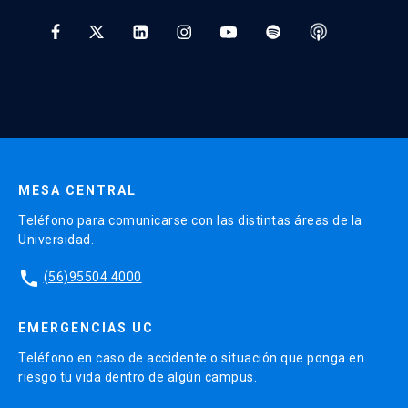
Tratamiento y Protección de Datos UC
estudiantes de teatro en cátedras de educación
de la voz y montaje teatral. En el área académica
* Al ingresar tu e-mail aceptas recibir información de Educación
ha realizado investigaciones que vinculan teatro,
Continua UC y actividades relacionadas.
composición musical e historia social.
Enviar datos
MESA CENTRAL
Teléfono para comunicarse con las distintas áreas de la
Universidad.
phone
(56)95504 4000
EMERGENCIAS UC
Teléfono en caso de accidente o situación que ponga en
riesgo tu vida dentro de algún campus.