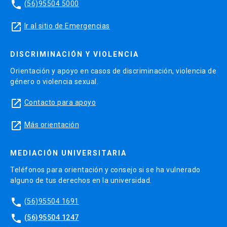
phone
(56)95504 5000
launch
Ir al sitio de Emergencias
DISCRIMINACIÓN Y VIOLENCIA
Orientación y apoyo en casos de discriminación, violencia de
género o violencia sexual.
launch
Contacto para apoyo
launch
Más orientación
MEDIACIÓN UNIVERSITARIA
Teléfonos para orientación y consejo si se ha vulnerado
alguno de tus derechos en la universidad.
phone
(56)95504 1691
phone
(56)95504 1247