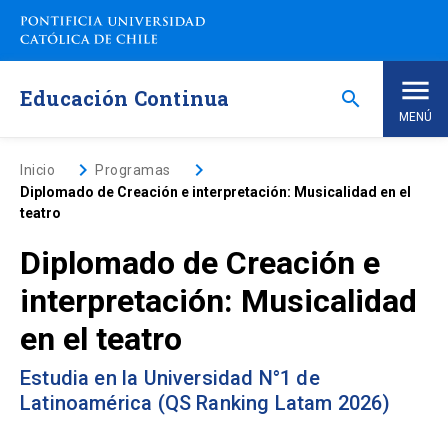
Saltar
a
contenido
principal
Educación Continua
search
MENÚ
Inicio
keyboard_arrow_right
keyboard_arrow_right
Inicio
Programas
Diplomado de Creación e interpretación: Musicalidad en el
teatro
Nosotros
Diplomado de Creación e
Programas de Estudio
keyboard_arrow_down
interpretación: Musicalidad
en el teatro
Programas Corporativos
Estudia en la Universidad N°1 de
Noticias
Latinoamérica (QS Ranking Latam 2026)