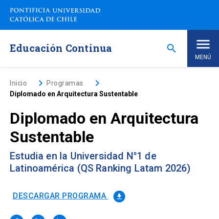
Saltar
a
contenido
principal
Educación Continua
search
MENÚ
Inicio
keyboard_arrow_right
keyboard_arrow_right
Inicio
Programas
Diplomado en Arquitectura Sustentable
Nosotros
Diplomado en Arquitectura
Sustentable
Programas de Estudio
keyboard_arrow_down
Estudia en la Universidad N°1 de
Programas Corporativos
Latinoamérica (QS Ranking Latam 2026)
Noticias
DESCARGAR PROGRAMA
file_download