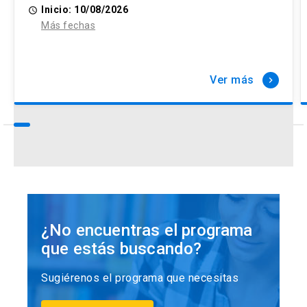
Inicio: 10/08/2026
access_time
Más fechas
Ver más
keyboard_arrow_right
¿No encuentras el programa
que estás buscando?
Sugiérenos el programa que necesitas