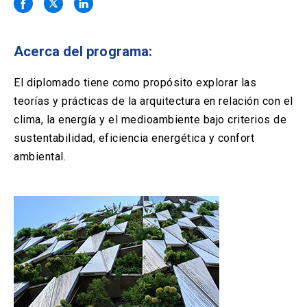
Solicitud Certificados
(El
keyboard_arrow_right
enlace
se
Portal Empresas
(El
keyboard_arrow_right
abre
Acerca del programa:
enlace
en
se
una
Pagos y Convenios
(El
keyboard_arrow_right
abre
El diplomado tiene como propósito explorar las
nueva
enlace
en
teorías y prácticas de la arquitectura en relación con el
pestaña)
se
una
ACCESOS UC
abre
clima, la energía y el medioambiente bajo criterios de
nueva
en
sustentabilidad, eficiencia energética y confort
pestaña)
Biblioteca
Mi Portal UC
launch
launch
una
(El
(El
ambiental.
nueva
enlace
enlace
pestaña)
se
se
Correo
launch
(El
abre
abre
enlace
en
en
se
una
una
abre
nueva
nueva
en
pestaña)
pestaña)
una
nueva
pestaña)