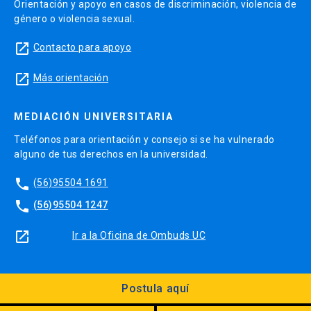
Orientación y apoyo en casos de discriminación, violencia de
género o violencia sexual.
launch
Contacto para apoyo
launch
Más orientación
MEDIACIÓN UNIVERSITARIA
Teléfonos para orientación y consejo si se ha vulnerado
alguno de tus derechos en la universidad.
phone
(56)95504 1691
phone
(56)95504 1247
launch
Ir a la Oficina de Ombuds UC
Postula aquí