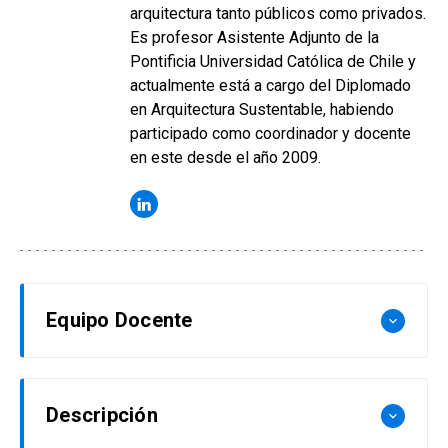
arquitectura tanto públicos como privados.
Es profesor Asistente Adjunto de la
Pontificia Universidad Católica de Chile y
actualmente está a cargo del Diplomado
en Arquitectura Sustentable, habiendo
participado como coordinador y docente
en este desde el año 2009.
Equipo Docente
keyboard_arrow_down
Waldo Bustamante
Descripción
keyboard_arrow_down
Ingeniero Civil Mecánico de la Universidad de