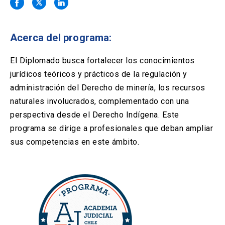
Solicitud Certificados
(El
keyboard_arrow_right
enlace
se
Portal Empresas
(El
keyboard_arrow_right
abre
Acerca del programa:
enlace
en
se
una
Pagos y Convenios
(El
keyboard_arrow_right
abre
El Diplomado busca fortalecer los conocimientos
nueva
enlace
en
jurídicos teóricos y prácticos de la regulación y
pestaña)
se
una
ACCESOS UC
abre
administración del Derecho de minería, los recursos
nueva
en
naturales involucrados, complementado con una
pestaña)
Biblioteca
Mi Portal UC
launch
launch
una
(El
(El
perspectiva desde el Derecho Indígena. Este
nueva
enlace
enlace
programa se dirige a profesionales que deban ampliar
pestaña)
se
se
Correo
launch
(El
abre
abre
sus competencias en este ámbito.
enlace
en
en
se
una
una
abre
nueva
nueva
en
pestaña)
pestaña)
una
nueva
pestaña)