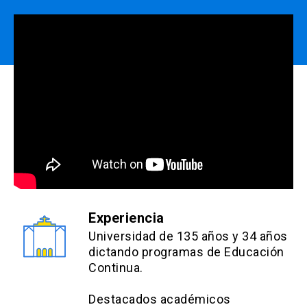
Estrategias Evaluativas:
Prueba escrita individual (verdadero y falso
y/o selección múltiple y/o resolución de
y/o selección múltiple y/o resolución de
casos y/o desarrollo): 50%.
Prueba escrita individual (verdadero y falso
casos y/o desarrollo): 50%.
y/o selección múltiple y/o resolución de
casos y/o desarrollo): 50%.
Prueba escrita individual (verdadero y falso
y/o selección múltiple y/o resolución de
casos y/o desarrollo): 50%.
Experiencia
Universidad de 135 años y 34 años
dictando programas de Educación
Continua.
Destacados académicos