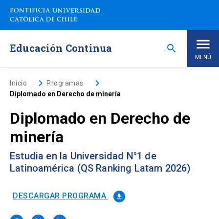
Saltar
a
contenido
principal
Educación Continua
search
MENÚ
Inicio
keyboard_arrow_right
keyboard_arrow_right
Inicio
Programas
Diplomado en Derecho de minería
Nosotros
Diplomado en Derecho de
minería
Programas de Estudio
keyboard_arrow_down
Estudia en la Universidad N°1 de
Programas Corporativos
Latinoamérica (QS Ranking Latam 2026)
Noticias
DESCARGAR PROGRAMA
file_download