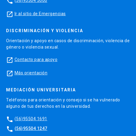
phone
(56)95504 5000
launch
Ir al sitio de Emergencias
DISCRIMINACIÓN Y VIOLENCIA
Orientación y apoyo en casos de discriminación, violencia de
género o violencia sexual.
launch
Contacto para apoyo
launch
Más orientación
MEDIACIÓN UNIVERSITARIA
Teléfonos para orientación y consejo si se ha vulnerado
alguno de tus derechos en la universidad.
phone
(56)95504 1691
phone
(56)95504 1247