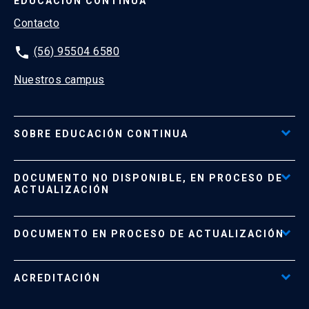
EDUCACIÓN CONTINUA
Contacto
phone
(56) 95504 6580
Nuestros campus
SOBRE EDUCACIÓN CONTINUA
Acceso al Portal de Pagos
DOCUMENTO NO DISPONIBLE, EN PROCESO DE
Formas de Pago
ACTUALIZACIÓN
Reglamentos
Políticas de Retiro, Devolución e Información Importante
Documento No Disponible
file_download
DOCUMENTO EN PROCESO DE ACTUALIZACIÓN
Beneficios para Alumnos de Diplomados
Programas Corporativos
ACREDITACIÓN
Preguntas Frecuentes
Tratamiento y Protección de Datos UC