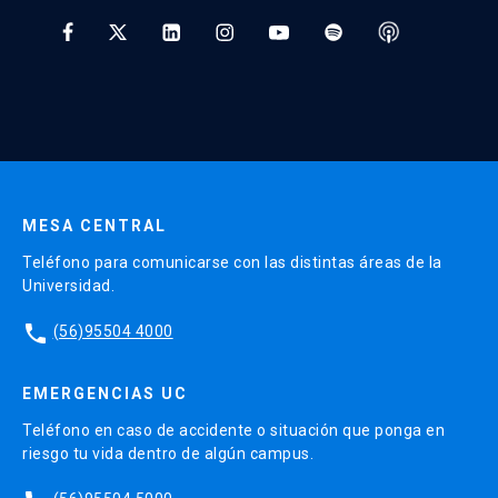
* Al ingresar tu e-mail aceptas recibir información de Educación
Continua UC y actividades relacionadas.
Enviar datos
MESA CENTRAL
Teléfono para comunicarse con las distintas áreas de la
Universidad.
phone
(56)95504 4000
EMERGENCIAS UC
Teléfono en caso de accidente o situación que ponga en
riesgo tu vida dentro de algún campus.