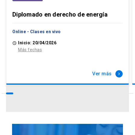
Diplomado en derecho de energía
Online - Clases en vivo
Inicio: 20/04/2026
access_time
Más fechas
Ver más
keyboard_arrow_right