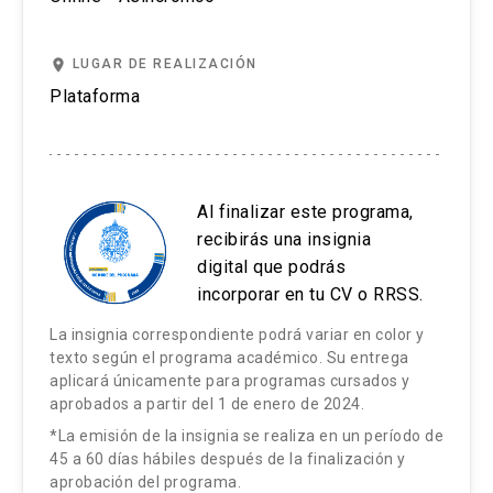
Unidad de Paciente Critico Red de Salud UC
Falla orgánica múltiple: Parte II
Christus.
Manejo de la sepsis: Parte I
place
LUGAR DE REALIZACIÓN
Dr. Alejandro Bruhn
Plataforma
Manejo de la sepsis: Parte II
Optimización de antibióticos en el paciente
Profesor Titular. Jefe del Departamento de
crítico, primeras 48 horas del shock séptico.
Medicina Intensiva. Especialista en
Anestesiología. Doctor (PhD) en Ciencias
Al finalizar este programa,
Metodología de enseñanza y aprendizaje:
Médicas. Especialista en Medicina Intensiva.
recibirás una insignia
digital que podrás
Staff Unidad de Paciente Critico Red de Salud
Este curso está dividido en 6 semanas. En cada
incorporar en tu CV o RRSS.
UC Christus.
semana se espera se revisen: 1 a 2 clases de
La insignia correspondiente podrá variar en color y
video realizadas por profesores del diplomado;
QF. Nicolás Severino
texto según el programa académico. Su entrega
lecturas complementarias que pueden ser
aplicará únicamente para programas cursados y
Instructor adjunto, Departamento de Medicina
aprobados a partir del 1 de enero de 2024.
obligatorias u optativas según sea estipulado.
Intensiva Adulto Pontificia Universidad Católica
Durante el curso se abrirán 2 foros de discusión
*La emisión de la insignia se realiza en un período de
de Chile. Magíster en Epidemiología, diplomado
45 a 60 días hábiles después de la finalización y
con casos clínicos o temas relacionados al curso
aprobación del programa.
en Medicina Intensiva y diplomado en Medicina