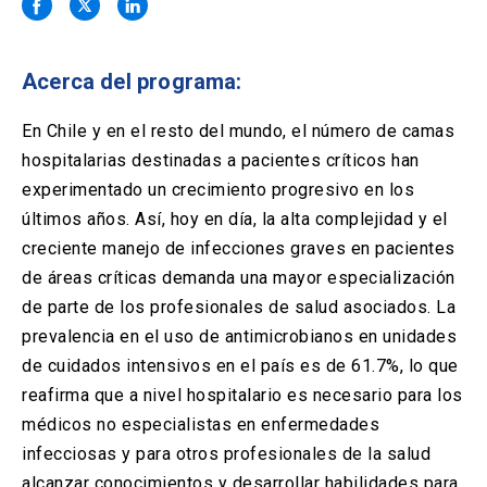
Solicitud Certificados
(El
keyboard_arrow_right
enlace
se
Portal Empresas
(El
keyboard_arrow_right
abre
Acerca del programa:
enlace
en
se
una
Pagos y Convenios
(El
keyboard_arrow_right
abre
En Chile y en el resto del mundo, el número de camas
nueva
enlace
en
hospitalarias destinadas a pacientes críticos han
pestaña)
se
una
ACCESOS UC
abre
experimentado un crecimiento progresivo en los
nueva
en
últimos años. Así, hoy en día, la alta complejidad y el
pestaña)
Biblioteca
Mi Portal UC
launch
launch
una
(El
(El
creciente manejo de infecciones graves en pacientes
nueva
enlace
enlace
de áreas críticas demanda una mayor especialización
pestaña)
se
se
Correo
launch
(El
abre
abre
de parte de los profesionales de salud asociados. La
enlace
en
en
prevalencia en el uso de antimicrobianos en unidades
se
una
una
abre
nueva
nueva
de cuidados intensivos en el país es de 61.7%, lo que
en
pestaña)
pestaña)
reafirma que a nivel hospitalario es necesario para los
una
nueva
médicos no especialistas en enfermedades
pestaña)
infecciosas y para otros profesionales de la salud
alcanzar conocimientos y desarrollar habilidades para