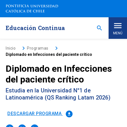
Saltar
a
contenido
principal
Educación Continua
search
MENÚ
Inicio
keyboard_arrow_right
keyboard_arrow_right
Inicio
Programas
Diplomado en Infecciones del paciente crítico
Nosotros
Diplomado en Infecciones
del paciente crítico
Programas de Estudio
keyboard_arrow_down
Estudia en la Universidad N°1 de
Programas Corporativos
Latinoamérica (QS Ranking Latam 2026)
Noticias
DESCARGAR PROGRAMA
file_download