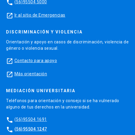
phone
(56)95504 5000
Resultados del Aprendizaje
launch
Ir al sitio de Emergencias
Identificar las principales IAAS: Infección del
DISCRIMINACIÓN Y VIOLENCIA
Tracto Urinario asociado a Catéter Urinario a
Permanencia (ITU-CUP), Infección del Torrente
Orientación y apoyo en casos de discriminación, violencia de
género o violencia sexual.
Sanguíneo asociado a Catéter Venoso Central
(ITS-CVC), Neumonía Asociada a Ventilación
launch
Contacto para apoyo
Mecánica (NAVM), Diarrea por
Clostridium
launch
difficile
, infección de herida operatoria.
Más orientación
Identificar los factores involucrados en las IAAS.
MEDIACIÓN UNIVERSITARIA
Conocer y aplicar las medidas de prevención de
Teléfonos para orientación y consejo si se ha vulnerado
IAAS.
alguno de tus derechos en la universidad.
Conocer los mecanismos de resistencia
phone
(56)95504 1691
bacteriana en IAAS en pacientes críticos
phone
(56)95504 1247
Identificar la epidemiología, tratamiento y