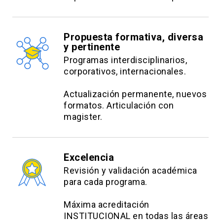
Adquirir conocimientos sobre la fisiopatología y
manejo de las principales infecciones graves en
cuidados intensivos adultos
Propuesta formativa, diversa
y pertinente
Manejar conceptos generales sobre las
Programas interdisciplinarios,
infecciones en pacientes inmunosuprimidos en
corporativos, internacionales.
UCI.
Actualización permanente, nuevos
formatos. Articulación con
Contenidos:
magister.
Microbiología I: Factores de virulencia y
mecanismos de resistencia
Excelencia
Microbiología II: Laboratorio diagnóstico e
Revisión y validación académica
interpretación de antibiograma
para cada programa.
Infecciones urinarias e intraabdominales
Máxima acreditación
Infecciones de partes blandas y del SNC
INSTITUCIONAL en todas las áreas