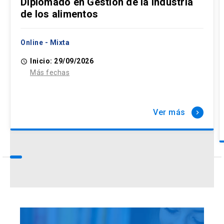
Diplomado en Gestión de la industria
de los alimentos
Online - Mixta
Inicio: 29/09/2026
access_time
Más fechas
Ver más
keyboard_arrow_right