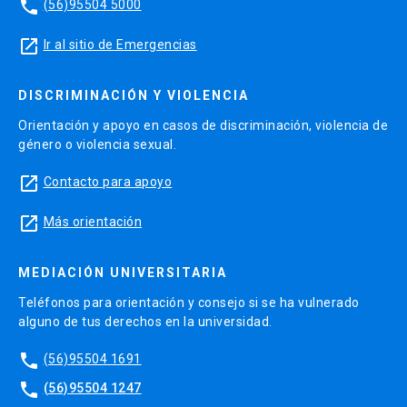
phone
(56)95504 5000
launch
Ir al sitio de Emergencias
DISCRIMINACIÓN Y VIOLENCIA
Orientación y apoyo en casos de discriminación, violencia de
género o violencia sexual.
launch
Contacto para apoyo
launch
Más orientación
MEDIACIÓN UNIVERSITARIA
Teléfonos para orientación y consejo si se ha vulnerado
alguno de tus derechos en la universidad.
phone
(56)95504 1691
phone
(56)95504 1247