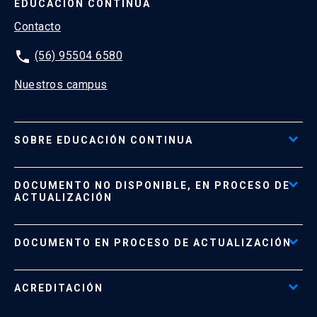
EDUCACIÓN CONTINUA
Contacto
phone
(56) 95504 6580
Nuestros campus
SOBRE EDUCACIÓN CONTINUA
Acceso al Portal de Pagos
DOCUMENTO NO DISPONIBLE, EN PROCESO DE
Formas de Pago
ACTUALIZACIÓN
Reglamentos
Políticas de Retiro, Devolución e Información Importante
Documento No Disponible
file_download
DOCUMENTO EN PROCESO DE ACTUALIZACIÓN
Beneficios para Alumnos de Diplomados
Programas Corporativos
ACREDITACIÓN
Preguntas Frecuentes