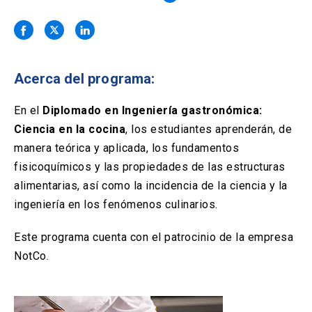
Solicitud Certificados
(El
keyboard_arrow_right
enlace
se
Portal Empresas
(El
keyboard_arrow_right
abre
enlace
en
se
una
Pagos y Convenios
(El
keyboard_arrow_right
Acerca del programa:
abre
nueva
enlace
en
pestaña)
se
En el
Diplomado en Ingeniería gastronómica:
una
ACCESOS UC
abre
nueva
Ciencia en la cocina
, los estudiantes aprenderán, de
en
pestaña)
Biblioteca
Mi Portal UC
manera teórica y aplicada, los fundamentos
launch
launch
una
(El
(El
nueva
fisicoquímicos y las propiedades de las estructuras
enlace
enlace
pestaña)
se
se
Correo
launch
alimentarias, así como la incidencia de la ciencia y la
(El
abre
abre
enlace
ingeniería en los fenómenos culinarios.
en
en
se
una
una
abre
nueva
nueva
Este programa cuenta con el patrocinio de la empresa
en
pestaña)
pestaña)
una
NotCo.
nueva
pestaña)