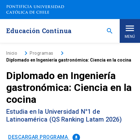
Saltar
a
contenido
principal
Educación Continua
search
MENÚ
Inicio
keyboard_arrow_right
keyboard_arrow_right
Inicio
Programas
Diplomado en Ingeniería gastronómica: Ciencia en la cocina
Nosotros
Diplomado en Ingeniería
gastronómica: Ciencia en la
Programas de Estudio
keyboard_arrow_down
cocina
Programas Corporativos
Estudia en la Universidad N°1 de
Latinoamérica (QS Ranking Latam 2026)
Noticias
DESCARGAR PROGRAMA
file_download