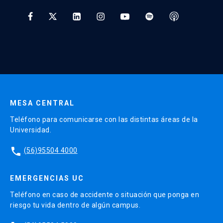
Tratamiento y Protección de Datos UC
* Al ingresar tu e-mail aceptas recibir información de Educación
Continua UC y actividades relacionadas.
Enviar datos
MESA CENTRAL
Teléfono para comunicarse con las distintas áreas de la
Universidad.
phone
(56)95504 4000
EMERGENCIAS UC
Teléfono en caso de accidente o situación que ponga en
riesgo tu vida dentro de algún campus.