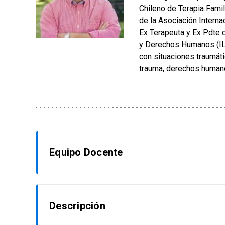
Chileno de Terapia Fami
de la Asociación Interna
Ex Terapeuta y Ex Pdte d
y Derechos Humanos (ILA
con situaciones traumáti
trauma, derechos humanos
Equipo Docente
Germán Morales
Descripción
Profesor Asociado de Planta Especial Clíni