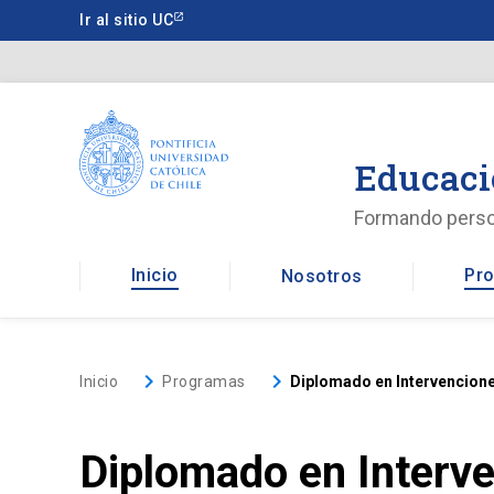
Saltar
Ir al sitio UC
a
contenido
principal
Educaci
Formando pers
Inicio
Pro
Nosotros
keyboard_arrow_right
keyboard_arrow_right
Inicio
Programas
Diplomado en Intervencione
Diplomado en Interve