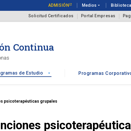
ADMISIÓN
Medios
arrow_drop_down
Bibliotec
Solicitud Certificados
Portal Empresas
Pag
ón Continua
onas
gramas de Estudio
Programas Corporativ
arrow_drop_down
s psicoterapéuticas grupales
nciones psicoterapéutica