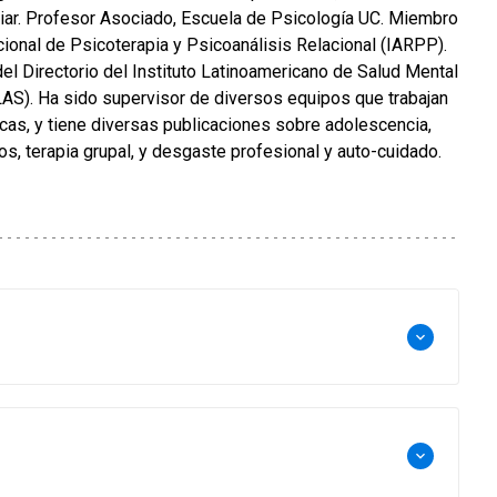
liar. Profesor Asociado, Escuela de Psicología UC. Miembro
cional de Psicoterapia y Psicoanálisis Relacional (IARPP).
el Directorio del Instituto Latinoamericano de Salud Mental
S). Ha sido supervisor de diversos equipos que trabajan
cas, y tiene diversas publicaciones sobre adolescencia,
, terapia grupal, y desgaste profesional y auto-cuidado.
keyboard_arrow_down
keyboard_arrow_down
ca, Escuela de Psicología UC.