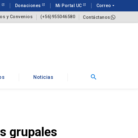
a
Donaciones
Mi Portal UC
Correo
arrow_drop_down
os y Convenios
(+56)955046580
Contáctanos
search
os
Noticias
s grupales