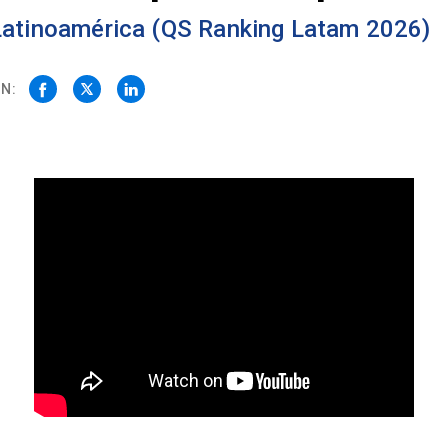
 Latinoamérica (QS Ranking Latam 2026)
N: