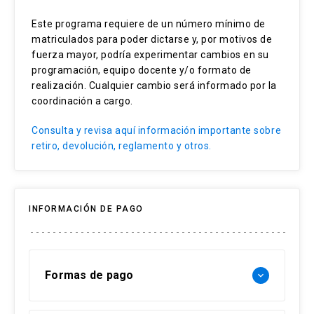
Estrategias de Comprensión Lectora
Este programa requiere de un número mínimo de
matriculados para poder dictarse y, por motivos de
Estándares y pruebas internacionales
fuerza mayor, podría experimentar cambios en su
Diseño instrumentos de evaluación
programación, equipo docente y/o formato de
realización. Cualquier cambio será informado por la
Evaluación de Comprensión Lectora
coordinación a cargo.
Consulta y revisa aquí información importante sobre
retiro, devolución, reglamento y otros.
INFORMACIÓN DE PAGO
Formas de pago
keyboard_arrow_down