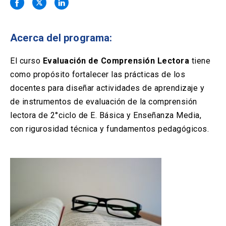
Solicitud Certificados
(El
keyboard_arrow_right
enlace
se
Portal Empresas
(El
keyboard_arrow_right
abre
Acerca del programa:
enlace
en
se
una
Pagos y Convenios
(El
keyboard_arrow_right
abre
El curso
Evaluación de Comprensión Lectora
tiene
nueva
enlace
en
como propósito fortalecer las prácticas de los
pestaña)
se
una
ACCESOS UC
abre
docentes para diseñar actividades de aprendizaje y
nueva
en
de instrumentos de evaluación de la comprensión
pestaña)
Biblioteca
Mi Portal UC
launch
launch
una
(El
(El
lectora de 2°ciclo de E. Básica y Enseñanza Media,
nueva
enlace
enlace
con rigurosidad técnica y fundamentos pedagógicos.
pestaña)
se
se
Correo
launch
(El
abre
abre
enlace
en
en
se
una
una
abre
nueva
nueva
en
pestaña)
pestaña)
una
nueva
pestaña)