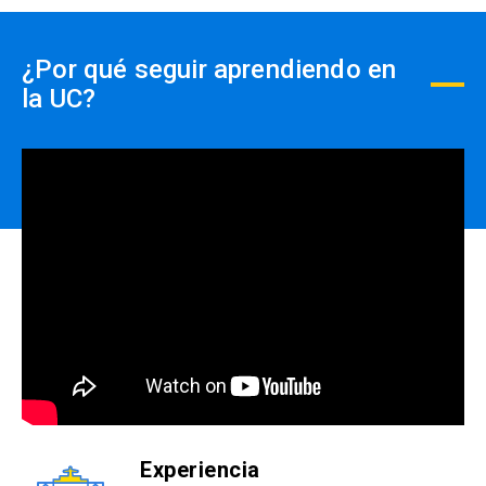
acumulables y deben ser
efectuados PREVIO AL PAGO,
close
¿Por qué seguir aprendiendo en
no se realizará devolución de
la UC?
dinero.
Experiencia