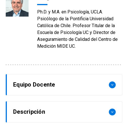
Ph.D. y M.A. en Psicología, UCLA.
Psicólogo de la Pontificia Universidad
Católica de Chile. Profesor Titular de la
Escuela de Psicología UC y Director de
Aseguramiento de Calidad del Centro de
Medición MIDE UC.
Equipo Docente
keyboard_arrow_down
Claudia Guichard
Descripción
keyboard_arrow_down
Magíster en Curriculum y Evaluación, Universidad
Mayor. Profesora de Castellano UMCE.