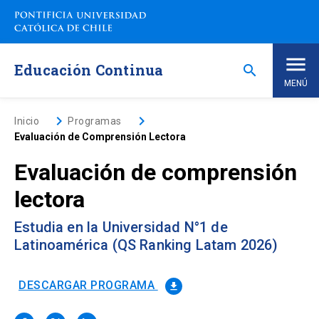
Saltar
a
contenido
principal
Educación Continua
search
MENÚ
Inicio
keyboard_arrow_right
keyboard_arrow_right
Inicio
Programas
Evaluación de Comprensión Lectora
Nosotros
Evaluación de comprensión
lectora
Programas de Estudio
keyboard_arrow_down
Estudia en la Universidad N°1 de
Programas Corporativos
Latinoamérica (QS Ranking Latam 2026)
Noticias
DESCARGAR PROGRAMA
file_download