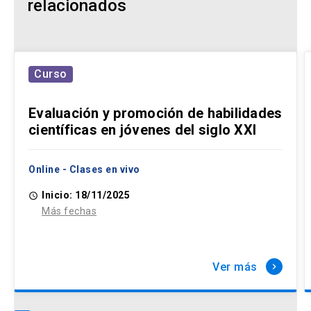
relacionados
Curso
Evaluación y promoción de habilidades
científicas en jóvenes del siglo XXI
Online - Clases en vivo
Inicio: 18/11/2025
access_time
Más fechas
Ver más
keyboard_arrow_right