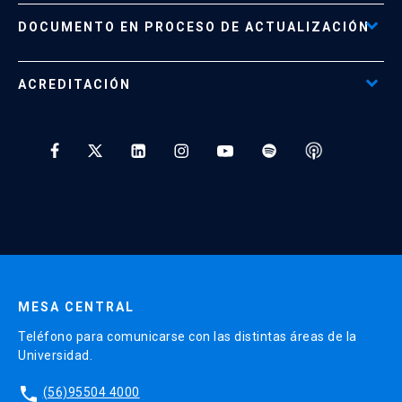
Políticas de Retiro, Devolución e Información Importante
Documento No Disponible
file_download
DOCUMENTO EN PROCESO DE ACTUALIZACIÓN
Beneficios para Alumnos de Diplomados
Programas Corporativos
ACREDITACIÓN
Preguntas Frecuentes
Tratamiento y Protección de Datos UC
* Al ingresar tu e-mail aceptas recibir información de Educación
Continua UC y actividades relacionadas.
Enviar datos
MESA CENTRAL
Teléfono para comunicarse con las distintas áreas de la
Universidad.
phone
(56)95504 4000