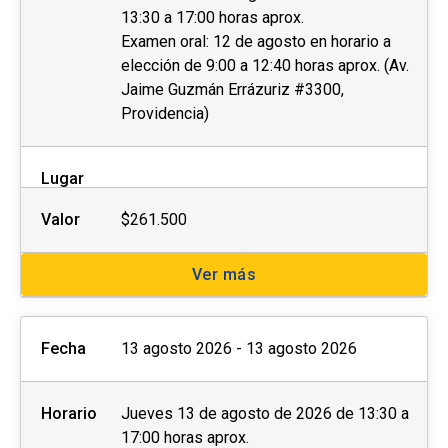
13:30 a 17:00 horas aprox.
Las personas interesadas deberán completar la
Examen oral: 12 de agosto en horario a
ficha de postulación que se encuentra al costado
elección de 9:00 a 12:40 horas aprox. (Av.
derecho de esta página web y enviar los
Jaime Guzmán Errázuriz #3300,
Providencia)
siguientes documentos al momento de la
postulación o de manera posterior a la
coordinación a cargo:
Lugar
Fotocopia simple del carnet de identidad por
Valor
$261.500
ambos lados.
Ver más
Otros (preguntar a la unidad)
Con el objetivo de brindar las condiciones y
Fecha
13 agosto 2026 - 13 agosto 2026
asistencia adecuadas, invitamos a
personas
con discapacidad
física, motriz, sensorial
Horario
Jueves 13 de agosto de 2026 de 13:30 a
(visual o auditiva) u otra, a dar aviso de esto
17:00 horas aprox.
durante el proceso de postulación.