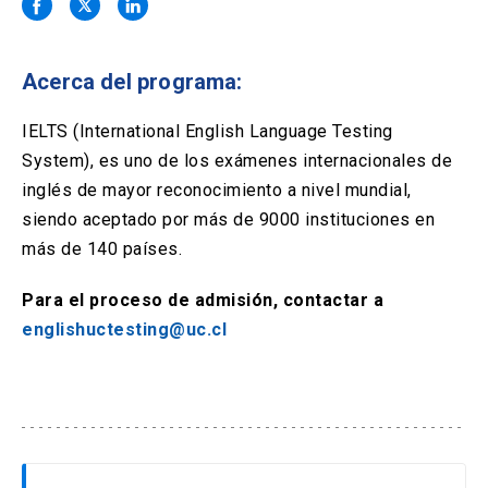
Solicitud Certificados
(El
keyboard_arrow_right
enlace
se
Portal Empresas
(El
keyboard_arrow_right
abre
Acerca del programa:
enlace
en
se
una
Pagos y Convenios
(El
keyboard_arrow_right
abre
IELTS (International English Language Testing
nueva
enlace
en
System), es uno de los exámenes internacionales de
pestaña)
se
una
ACCESOS UC
abre
inglés de mayor reconocimiento a nivel mundial,
nueva
en
siendo aceptado por más de 9000 instituciones en
pestaña)
Biblioteca
Mi Portal UC
launch
launch
una
(El
(El
más de 140 países.
nueva
enlace
enlace
pestaña)
se
se
Correo
launch
(El
Para el proceso de admisión, contactar a
abre
abre
enlace
en
en
englishuctesting@uc.cl
se
una
una
abre
nueva
nueva
en
pestaña)
pestaña)
una
nueva
pestaña)