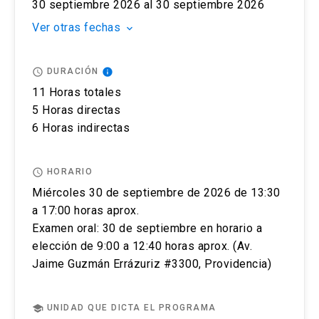
podrá ingresar a pagar, ante cualquier duda
Oriente UC, Av. Jaime Guzmán Errázuriz
30 septiembre 2026 al 30 septiembre 2026
contactarse a englishuctesting@uc.cl. y recibirá
#3300, Providencia.
Ver otras fechas
keyboard_arrow_down
un correo de confirmación de pago y de cupo
para la prueba IELTS.
access_time
info
DURACIÓN
Una semana antes de la prueba se le enviará toda
11 Horas totales
la información sobre la prueba escrita y oral.
5 Horas directas
Puedes cancelar el registro de tu examen IELTS
6 Horas indirectas
en cualquier momento antes de rendir tu test
contactándonos vía correo a
access_time
HORARIO
englishuctesting@uc.cl. Las condiciones que se
Miércoles 30 de septiembre de 2026 de 13:30
aplicarán, dependerán de cuándo realices la
a 17:00 horas aprox.
solicitud y también de si es que existen
Examen oral: 30 de septiembre en horario a
circunstancias excepcionales.
elección de 9:00 a 12:40 horas aprox. (Av.
Jaime Guzmán Errázuriz #3300, Providencia)
Si cancelas tu examen con 14 días o más días de
anticipación (sin contar el día del examen)
recibirás un reembolso del 75% del costo del
school
UNIDAD QUE DICTA EL PROGRAMA