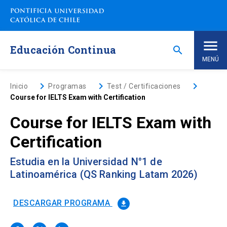
Saltar
a
contenido
principal
Educación Continua
search
MENÚ
Inicio
keyboard_arrow_right
keyboard_arrow_right
keyboard_arrow_right
Inicio
Programas
Test / Certificaciones
Course for IELTS Exam with Certification
Nosotros
Course for IELTS Exam with
Certification
Programas de Estudio
keyboard_arrow_down
Estudia en la Universidad N°1 de
Programas Corporativos
Latinoamérica (QS Ranking Latam 2026)
Noticias
DESCARGAR PROGRAMA
file_download