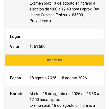
Examen oral: 13 de agosto en horario a
elección de 9:00 a 12:40 horas aprox. (Av.
El
postular no asegura el cupo
, una vez
Jaime Guzmán Errázuriz #3300,
inscrito o aceptado en el programa se debe
Providencia)
pagar el valor completo de la actividad para
estar matriculado
.
Lugar
No se tramitarán postulaciones incompletas.
Valor
$261.500
Puedes revisar aquí más información
importante sobre el proceso de admisión y
Ver más
matrícula.
Fecha
18 agosto 2026 - 18 agosto 2026
Horario
Martes 18 de agosto de 2026 de 13:30 a
17:00 horas aprox.
Examen oral: 18 de agosto en horario a