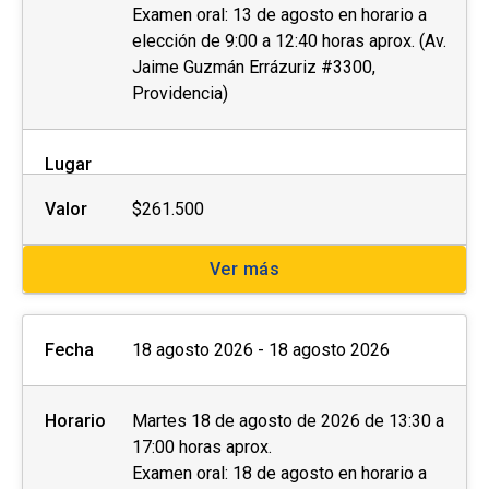
Examen oral: 13 de agosto en horario a
elección de 9:00 a 12:40 horas aprox. (Av.
El
postular no asegura el cupo
, una vez
Jaime Guzmán Errázuriz #3300,
inscrito o aceptado en el programa se debe
Providencia)
pagar el valor completo de la actividad para
estar matriculado
.
Lugar
No se tramitarán postulaciones incompletas.
Valor
$261.500
Puedes revisar aquí más información
importante sobre el proceso de admisión y
Ver más
matrícula.
Fecha
18 agosto 2026 - 18 agosto 2026
Horario
Martes 18 de agosto de 2026 de 13:30 a
17:00 horas aprox.
Examen oral: 18 de agosto en horario a