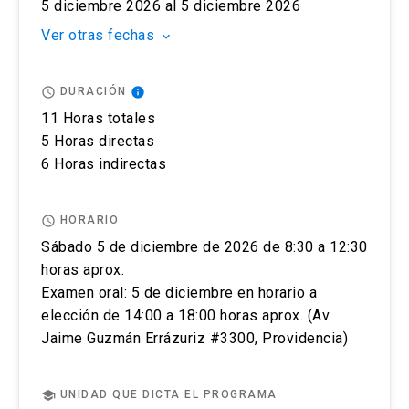
podrá ingresar a pagar, ante cualquier duda
Oriente UC, Av. Jaime Guzmán Errázuriz
5 diciembre 2026 al 5 diciembre 2026
contactarse a englishuctesting@uc.cl. y recibirá
#3300, Providencia.
Ver otras fechas
keyboard_arrow_down
un correo de confirmación de pago y de cupo
para la prueba IELTS.
access_time
info
DURACIÓN
Una semana antes de la prueba se le enviará toda
11 Horas totales
la información sobre la prueba escrita y oral.
5 Horas directas
Puedes cancelar el registro de tu examen IELTS
6 Horas indirectas
en cualquier momento antes de rendir tu test
contactándonos vía correo a
access_time
HORARIO
englishuctesting@uc.cl. Las condiciones que se
Sábado 5 de diciembre de 2026 de 8:30 a 12:30
aplicarán, dependerán de cuándo realices la
horas aprox.
solicitud y también de si es que existen
Examen oral: 5 de diciembre en horario a
circunstancias excepcionales.
elección de 14:00 a 18:00 horas aprox. (Av.
Jaime Guzmán Errázuriz #3300, Providencia)
Si cancelas tu examen con 14 días o más días de
anticipación (sin contar el día del examen)
recibirás un reembolso del 75% del costo del
school
UNIDAD QUE DICTA EL PROGRAMA