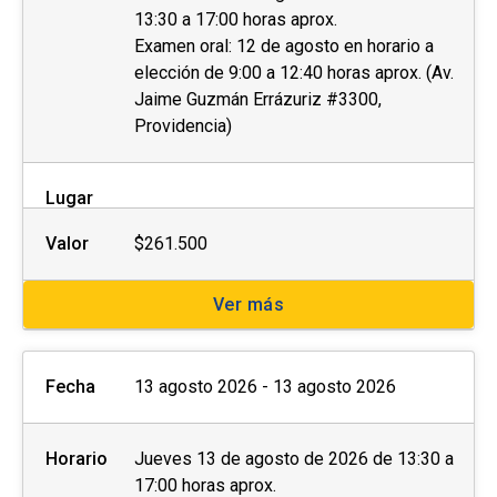
13:30 a 17:00 horas aprox.
Las personas interesadas deberán completar la
Examen oral: 12 de agosto en horario a
ficha de postulación que se encuentra al costado
elección de 9:00 a 12:40 horas aprox. (Av.
derecho de esta página web y enviar los
Jaime Guzmán Errázuriz #3300,
Providencia)
siguientes documentos al momento de la
postulación o de manera posterior a la
coordinación a cargo:
Lugar
Fotocopia simple del carnet de identidad por
Valor
$261.500
ambos lados.
Ver más
Otros (preguntar a la unidad)
Con el objetivo de brindar las condiciones y
Fecha
13 agosto 2026 - 13 agosto 2026
asistencia adecuadas, invitamos a
personas
con discapacidad
física, motriz, sensorial
Horario
Jueves 13 de agosto de 2026 de 13:30 a
(visual o auditiva) u otra, a dar aviso de esto
17:00 horas aprox.
durante el proceso de postulación.