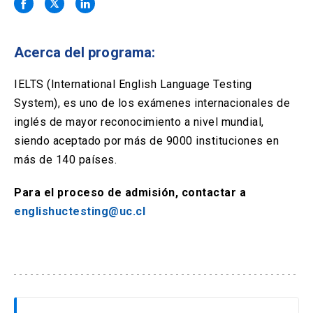
Solicitud Certificados
(El
keyboard_arrow_right
enlace
se
Portal Empresas
(El
keyboard_arrow_right
abre
Acerca del programa:
enlace
en
se
una
Pagos y Convenios
(El
keyboard_arrow_right
abre
IELTS (International English Language Testing
nueva
enlace
en
System), es uno de los exámenes internacionales de
pestaña)
se
una
ACCESOS UC
abre
inglés de mayor reconocimiento a nivel mundial,
nueva
en
siendo aceptado por más de 9000 instituciones en
pestaña)
Biblioteca
Mi Portal UC
launch
launch
una
(El
(El
más de 140 países.
nueva
enlace
enlace
pestaña)
se
se
Correo
launch
(El
Para el proceso de admisión, contactar a
abre
abre
enlace
en
en
englishuctesting@uc.cl
se
una
una
abre
nueva
nueva
en
pestaña)
pestaña)
una
nueva
pestaña)