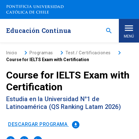
Saltar
a
contenido
principal
Educación Continua
search
MENÚ
Inicio
keyboard_arrow_right
keyboard_arrow_right
keyboard_arrow_right
Inicio
Programas
Test / Certificaciones
Course for IELTS Exam with Certification
Nosotros
Course for IELTS Exam with
Certification
Programas de Estudio
keyboard_arrow_down
Estudia en la Universidad N°1 de
Programas Corporativos
Latinoamérica (QS Ranking Latam 2026)
Noticias
DESCARGAR PROGRAMA
file_download