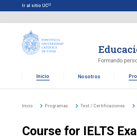
Saltar
Ir al sitio UC
a
contenido
principal
Educaci
Formando pers
Inicio
Pro
Nosotros
keyboard_arrow_right
keyboard_arrow_right
keyboard_arrow_righ
Inicio
Programas
Test / Certificaciones
Course for IELTS Exa