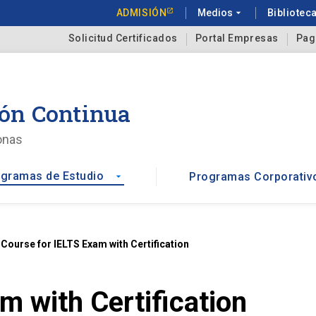
ADMISIÓN
Medios
arrow_drop_down
Bibliotec
Solicitud Certificados
Portal Empresas
Pag
ón Continua
onas
gramas de Estudio
Programas Corporativ
arrow_drop_down
t
Course for IELTS Exam with Certification
m with Certification