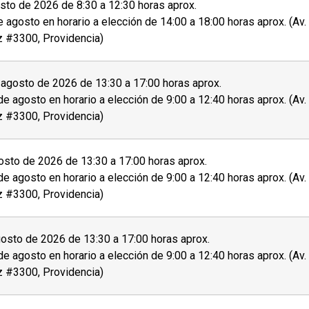
 ficha de postulación que se encuentra al costado
to de 2026 de 8:30 a 12:30 horas aprox.
e agosto en horario a elección de 14:00 a 18:00 horas aprox. (Av
entes documentos al momento de la postulación o
z #3300, Providencia)
mbos lados.
agosto de 2026 de 13:30 a 17:00 horas aprox.
de agosto en horario a elección de 9:00 a 12:40 horas aprox. (Av
z #3300, Providencia)
sistencia adecuadas, invitamos a
personas con
 auditiva) u otra, a dar aviso de esto durante el
sto de 2026 de 13:30 a 17:00 horas aprox.
de agosto en horario a elección de 9:00 a 12:40 horas aprox. (Av
z #3300, Providencia)
rito o aceptado en el programa se debe
pagar el
atriculado
.
osto de 2026 de 13:30 a 17:00 horas aprox.
de agosto en horario a elección de 9:00 a 12:40 horas aprox. (Av
z #3300, Providencia)
tante sobre el proceso de admisión y matrícula.