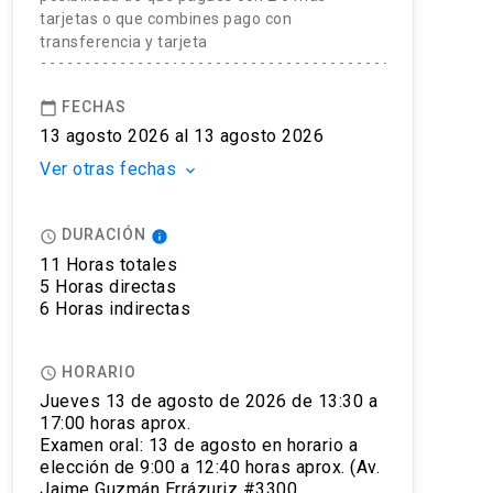
tarjetas o que combines pago con
transferencia y tarjeta
FECHAS
calendar_today
13 agosto 2026 al 13 agosto 2026
Ver otras fechas
keyboard_arrow_down
DURACIÓN
access_time
info
11 Horas totales
5 Horas directas
6 Horas indirectas
HORARIO
access_time
Jueves 13 de agosto de 2026 de 13:30 a
17:00 horas aprox.
Examen oral: 13 de agosto en horario a
elección de 9:00 a 12:40 horas aprox. (Av.
econocimiento a nivel mundial, siendo aceptado por más de 1
Jaime Guzmán Errázuriz #3300,