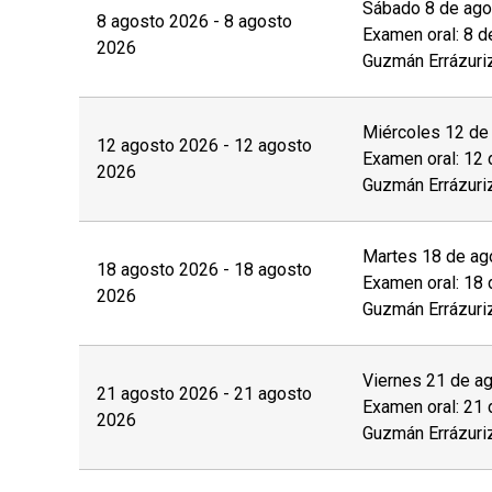
Las personas interesadas deberán completar la
Sábado 8 de agos
8 agosto 2026 - 8 agosto
Examen oral: 8 d
derecho de esta página web y enviar los sigui
2026
Guzmán Errázuri
de manera posterior a la coordinación a cargo:
Fotocopia simple del carnet de identidad por a
Miércoles 12 de 
12 agosto 2026 - 12 agosto
Otros (preguntar a la unidad)
Examen oral: 12 
2026
Guzmán Errázuri
Con el objetivo de brindar las condiciones y a
discapacidad
física, motriz, sensorial (visual o
Martes 18 de ago
18 agosto 2026 - 18 agosto
proceso de postulación.
Examen oral: 18 
2026
Guzmán Errázuri
El
postular no asegura el cupo
, una vez insc
valor completo de la actividad para estar m
Viernes 21 de ag
21 agosto 2026 - 21 agosto
Examen oral: 21 
No se tramitarán postulaciones incompletas.
2026
Guzmán Errázuri
Puedes revisar aquí más información impor