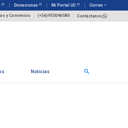
a
Donaciones
Mi Portal UC
Correo
arrow_drop_down
os y Convenios
(+56)955046580
Contáctanos
search
os
Noticias