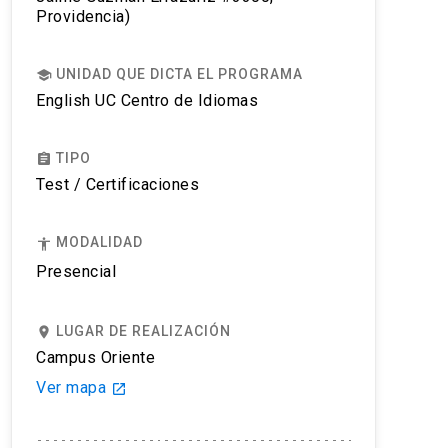
Providencia)
UNIDAD QUE DICTA EL PROGRAMA
school
English UC Centro de Idiomas
TIPO
assignment
Test / Certificaciones
MODALIDAD
accessibility
Presencial
LUGAR DE REALIZACIÓN
place
Campus Oriente
Ver mapa
launch