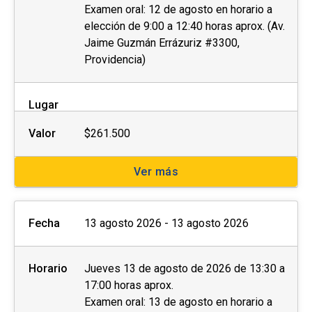
Examen oral: 12 de agosto en horario a
elección de 9:00 a 12:40 horas aprox. (Av.
El
postular no asegura el cupo
, una vez
Jaime Guzmán Errázuriz #3300,
inscrito o aceptado en el programa se debe
Providencia)
pagar el valor completo de la actividad para
estar matriculado
.
Lugar
No se tramitarán postulaciones incompletas.
Valor
$261.500
Puedes revisar aquí más información
importante sobre el proceso de admisión y
Ver más
matrícula.
Fecha
13 agosto 2026 - 13 agosto 2026
Horario
Jueves 13 de agosto de 2026 de 13:30 a
17:00 horas aprox.
Examen oral: 13 de agosto en horario a