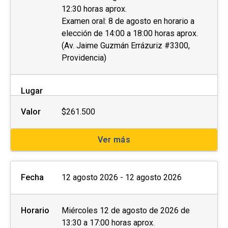
12:30 horas aprox.
Las personas interesadas deberán completar la
Examen oral: 8 de agosto en horario a
ficha de postulación que se encuentra al costado
elección de 14:00 a 18:00 horas aprox.
derecho de esta página web y enviar los
(Av. Jaime Guzmán Errázuriz #3300,
Providencia)
siguientes documentos al momento de la
postulación o de manera posterior a la
coordinación a cargo:
Lugar
Fotocopia simple del carnet de identidad por
Valor
$261.500
ambos lados.
Ver más
Otros (preguntar a la unidad)
Con el objetivo de brindar las condiciones y
Fecha
12 agosto 2026 - 12 agosto 2026
asistencia adecuadas, invitamos a
personas
con discapacidad
física, motriz, sensorial
Horario
Miércoles 12 de agosto de 2026 de
(visual o auditiva) u otra, a dar aviso de esto
13:30 a 17:00 horas aprox.
durante el proceso de postulación.