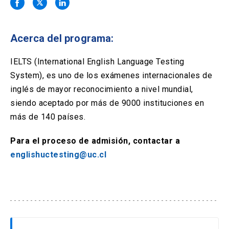
Solicitud Certificados
(El
keyboard_arrow_right
enlace
se
Portal Empresas
(El
keyboard_arrow_right
abre
Acerca del programa:
enlace
en
se
una
Pagos y Convenios
(El
keyboard_arrow_right
abre
IELTS (International English Language Testing
nueva
enlace
en
System), es uno de los exámenes internacionales de
pestaña)
se
una
ACCESOS UC
abre
inglés de mayor reconocimiento a nivel mundial,
nueva
en
siendo aceptado por más de 9000 instituciones en
pestaña)
Biblioteca
Mi Portal UC
launch
launch
una
(El
(El
más de 140 países.
nueva
enlace
enlace
pestaña)
se
se
Correo
launch
(El
Para el proceso de admisión, contactar a
abre
abre
enlace
en
en
englishuctesting@uc.cl
se
una
una
abre
nueva
nueva
en
pestaña)
pestaña)
una
nueva
pestaña)