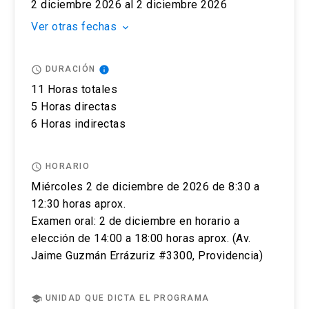
podrá ingresar a pagar, ante cualquier duda
Oriente UC, Av. Jaime Guzmán Errázuriz
2 diciembre 2026 al 2 diciembre 2026
contactarse a englishuctesting@uc.cl. y recibirá
#3300, Providencia.
Ver otras fechas
keyboard_arrow_down
un correo de confirmación de pago y de cupo
para la prueba IELTS.
access_time
info
DURACIÓN
Una semana antes de la prueba se le enviará toda
11 Horas totales
la información sobre la prueba escrita y oral.
5 Horas directas
Puedes cancelar el registro de tu examen IELTS
6 Horas indirectas
en cualquier momento antes de rendir tu test
contactándonos vía correo a
access_time
HORARIO
englishuctesting@uc.cl. Las condiciones que se
Miércoles 2 de diciembre de 2026 de 8:30 a
aplicarán, dependerán de cuándo realices la
12:30 horas aprox.
solicitud y también de si es que existen
Examen oral: 2 de diciembre en horario a
circunstancias excepcionales.
elección de 14:00 a 18:00 horas aprox. (Av.
Jaime Guzmán Errázuriz #3300, Providencia)
Si cancelas tu examen con 14 días o más días de
anticipación (sin contar el día del examen)
recibirás un reembolso del 75% del costo del
school
UNIDAD QUE DICTA EL PROGRAMA