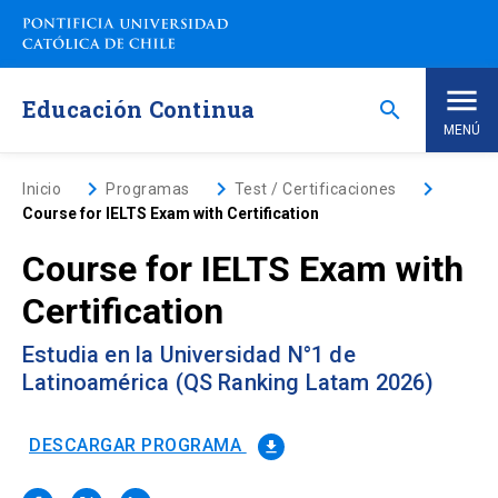
Saltar
a
contenido
principal
Educación Continua
search
MENÚ
Inicio
keyboard_arrow_right
keyboard_arrow_right
keyboard_arrow_right
Inicio
Programas
Test / Certificaciones
Course for IELTS Exam with Certification
Nosotros
Course for IELTS Exam with
Certification
Programas de Estudio
keyboard_arrow_down
Estudia en la Universidad N°1 de
Programas Corporativos
Latinoamérica (QS Ranking Latam 2026)
Noticias
DESCARGAR PROGRAMA
file_download