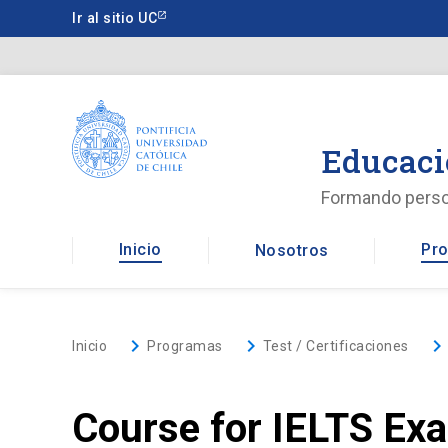
Saltar
Ir al sitio UC
a
contenido
principal
Educaci
Formando pers
Inicio
Pro
Nosotros
keyboard_arrow_right
keyboard_arrow_right
keyboard_arrow_righ
Inicio
Programas
Test / Certificaciones
Course for IELTS Exa