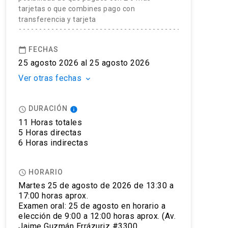
tarjetas o que combines pago con
transferencia y tarjeta
FECHAS
calendar_today
25 agosto 2026 al 25 agosto 2026
Ver otras fechas
keyboard_arrow_down
DURACIÓN
access_time
info
11 Horas totales
5 Horas directas
6 Horas indirectas
HORARIO
access_time
Martes 25 de agosto de 2026 de 13:30 a
17:00 horas aprox.
Examen oral: 25 de agosto en horario a
elección de 9:00 a 12:00 horas aprox. (Av.
econocimiento a nivel mundial, siendo aceptado por más de 1
Jaime Guzmán Errázuriz #3300,