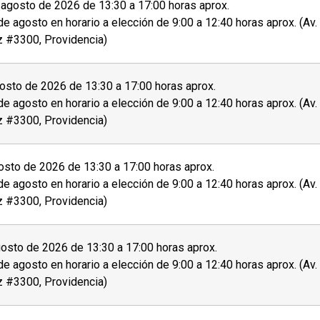
 ficha de postulación que se encuentra al costado
agosto de 2026 de 13:30 a 17:00 horas aprox.
de agosto en horario a elección de 9:00 a 12:40 horas aprox. (Av
entes documentos al momento de la postulación o
z #3300, Providencia)
mbos lados.
sto de 2026 de 13:30 a 17:00 horas aprox.
de agosto en horario a elección de 9:00 a 12:40 horas aprox. (Av
z #3300, Providencia)
sistencia adecuadas, invitamos a
personas con
 auditiva) u otra, a dar aviso de esto durante el
sto de 2026 de 13:30 a 17:00 horas aprox.
de agosto en horario a elección de 9:00 a 12:40 horas aprox. (Av
z #3300, Providencia)
rito o aceptado en el programa se debe
pagar el
atriculado
.
osto de 2026 de 13:30 a 17:00 horas aprox.
de agosto en horario a elección de 9:00 a 12:40 horas aprox. (Av
z #3300, Providencia)
tante sobre el proceso de admisión y matrícula.