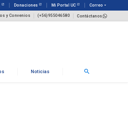
a
Donaciones
Mi Portal UC
Correo
arrow_drop_down
os y Convenios
(+56)955046580
Contáctanos
search
os
Noticias