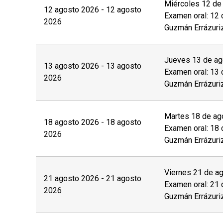
Las personas interesadas deberán completar la
Miércoles 12 de 
12 agosto 2026 - 12 agosto
Examen oral: 12 
derecho de esta página web y enviar los sigui
2026
Guzmán Errázuri
de manera posterior a la coordinación a cargo:
Fotocopia simple del carnet de identidad por a
Jueves 13 de ago
13 agosto 2026 - 13 agosto
Otros (preguntar a la unidad)
Examen oral: 13 
2026
Guzmán Errázuri
Con el objetivo de brindar las condiciones y a
discapacidad
física, motriz, sensorial (visual o
Martes 18 de ago
18 agosto 2026 - 18 agosto
proceso de postulación.
Examen oral: 18 
2026
Guzmán Errázuri
El
postular no asegura el cupo
, una vez insc
valor completo de la actividad para estar m
Viernes 21 de ag
21 agosto 2026 - 21 agosto
Examen oral: 21 
No se tramitarán postulaciones incompletas.
2026
Guzmán Errázuri
Puedes revisar aquí más información impor