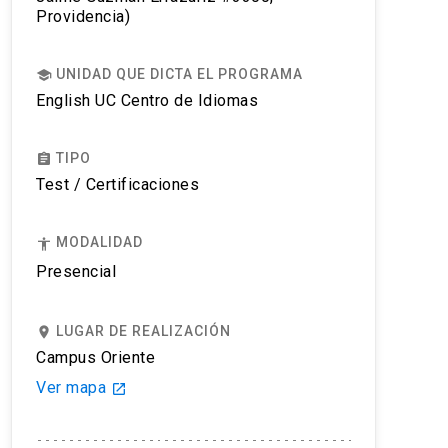
Providencia)
UNIDAD QUE DICTA EL PROGRAMA
school
English UC Centro de Idiomas
TIPO
assignment
Test / Certificaciones
MODALIDAD
accessibility
Presencial
LUGAR DE REALIZACIÓN
place
Campus Oriente
Ver mapa
launch