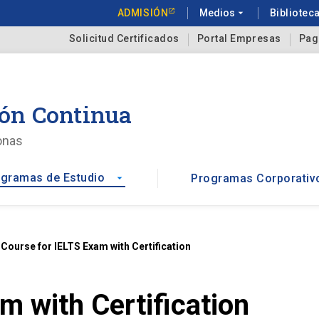
ADMISIÓN
Medios
arrow_drop_down
Bibliotec
Solicitud Certificados
Portal Empresas
Pag
ón Continua
onas
gramas de Estudio
Programas Corporativ
arrow_drop_down
t
Course for IELTS Exam with Certification
m with Certification