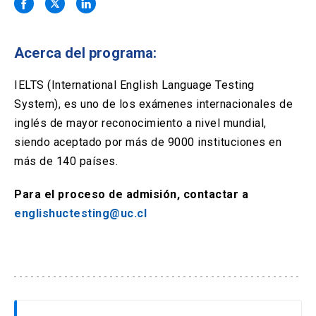
Solicitud Certificados
(El
keyboard_arrow_right
enlace
se
Portal Empresas
(El
keyboard_arrow_right
abre
Acerca del programa:
enlace
en
se
una
Pagos y Convenios
(El
keyboard_arrow_right
abre
IELTS (International English Language Testing
nueva
enlace
en
System), es uno de los exámenes internacionales de
pestaña)
se
una
ACCESOS UC
abre
inglés de mayor reconocimiento a nivel mundial,
nueva
en
siendo aceptado por más de 9000 instituciones en
pestaña)
Biblioteca
Mi Portal UC
launch
launch
una
(El
(El
más de 140 países.
nueva
enlace
enlace
pestaña)
se
se
Correo
launch
(El
Para el proceso de admisión, contactar a
abre
abre
enlace
en
en
englishuctesting@uc.cl
se
una
una
abre
nueva
nueva
en
pestaña)
pestaña)
una
nueva
pestaña)