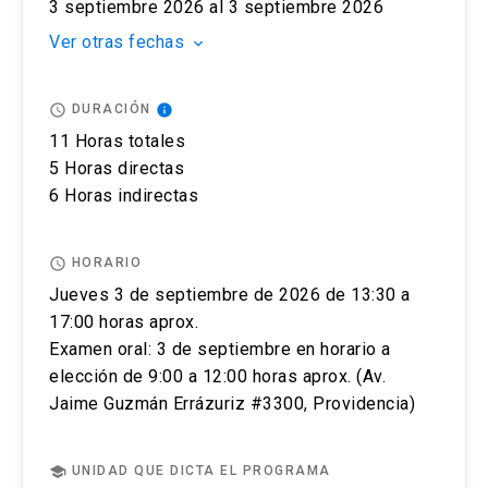
podrá ingresar a pagar, ante cualquier duda
Oriente UC, Av. Jaime Guzmán Errázuriz
3 septiembre 2026 al 3 septiembre 2026
contactarse a englishuctesting@uc.cl. y recibirá
#3300, Providencia.
Ver otras fechas
keyboard_arrow_down
un correo de confirmación de pago y de cupo
para la prueba IELTS.
access_time
info
DURACIÓN
Una semana antes de la prueba se le enviará toda
11 Horas totales
la información sobre la prueba escrita y oral.
5 Horas directas
Puedes cancelar el registro de tu examen IELTS
6 Horas indirectas
en cualquier momento antes de rendir tu test
contactándonos vía correo a
access_time
HORARIO
englishuctesting@uc.cl. Las condiciones que se
Jueves 3 de septiembre de 2026 de 13:30 a
aplicarán, dependerán de cuándo realices la
17:00 horas aprox.
solicitud y también de si es que existen
Examen oral: 3 de septiembre en horario a
circunstancias excepcionales.
elección de 9:00 a 12:00 horas aprox. (Av.
Jaime Guzmán Errázuriz #3300, Providencia)
Si cancelas tu examen con 14 días o más días de
anticipación (sin contar el día del examen)
recibirás un reembolso del 75% del costo del
school
UNIDAD QUE DICTA EL PROGRAMA