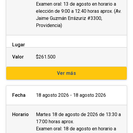
Examen oral: 13 de agosto en horario a
elección de 9:00 a 12:40 horas aprox. (Av.
El
postular no asegura el cupo
, una vez
Jaime Guzmán Errázuriz #3300,
inscrito o aceptado en el programa se debe
Providencia)
pagar el valor completo de la actividad para
estar matriculado
.
Lugar
No se tramitarán postulaciones incompletas.
Valor
$261.500
Puedes revisar aquí más información
importante sobre el proceso de admisión y
Ver más
matrícula.
Fecha
18 agosto 2026 - 18 agosto 2026
Horario
Martes 18 de agosto de 2026 de 13:30 a
17:00 horas aprox.
Examen oral: 18 de agosto en horario a