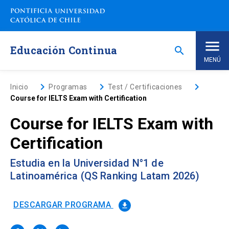
Saltar
a
contenido
principal
Educación Continua
search
MENÚ
Inicio
keyboard_arrow_right
keyboard_arrow_right
keyboard_arrow_right
Inicio
Programas
Test / Certificaciones
Course for IELTS Exam with Certification
Nosotros
Course for IELTS Exam with
Certification
Programas de Estudio
keyboard_arrow_down
Estudia en la Universidad N°1 de
Programas Corporativos
Latinoamérica (QS Ranking Latam 2026)
Noticias
DESCARGAR PROGRAMA
file_download