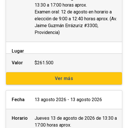
13:30 a 17:00 horas aprox.
Las personas interesadas deberán completar la
Examen oral: 12 de agosto en horario a
ficha de postulación que se encuentra al costado
elección de 9:00 a 12:40 horas aprox. (Av.
derecho de esta página web y enviar los
Jaime Guzmán Errázuriz #3300,
Providencia)
siguientes documentos al momento de la
postulación o de manera posterior a la
coordinación a cargo:
Lugar
Fotocopia simple del carnet de identidad por
Valor
$261.500
ambos lados.
Ver más
Otros (preguntar a la unidad)
Con el objetivo de brindar las condiciones y
Fecha
13 agosto 2026 - 13 agosto 2026
asistencia adecuadas, invitamos a
personas
con discapacidad
física, motriz, sensorial
Horario
Jueves 13 de agosto de 2026 de 13:30 a
(visual o auditiva) u otra, a dar aviso de esto
17:00 horas aprox.
durante el proceso de postulación.