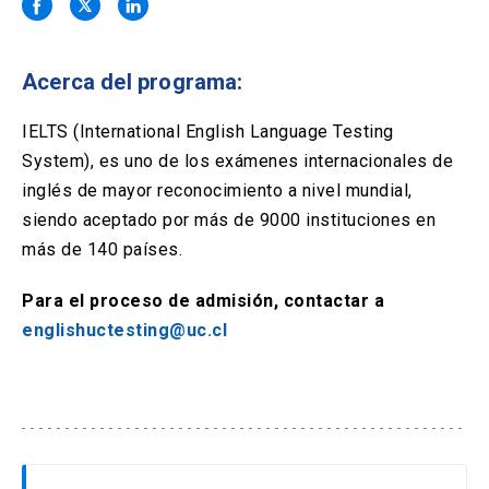
Solicitud Certificados
(El
keyboard_arrow_right
enlace
se
Portal Empresas
(El
keyboard_arrow_right
abre
Acerca del programa:
enlace
en
se
una
Pagos y Convenios
(El
keyboard_arrow_right
abre
IELTS (International English Language Testing
nueva
enlace
en
System), es uno de los exámenes internacionales de
pestaña)
se
una
ACCESOS UC
abre
inglés de mayor reconocimiento a nivel mundial,
nueva
en
siendo aceptado por más de 9000 instituciones en
pestaña)
Biblioteca
Mi Portal UC
launch
launch
una
(El
(El
más de 140 países.
nueva
enlace
enlace
pestaña)
se
se
Correo
launch
(El
Para el proceso de admisión, contactar a
abre
abre
enlace
en
en
englishuctesting@uc.cl
se
una
una
abre
nueva
nueva
en
pestaña)
pestaña)
una
nueva
pestaña)