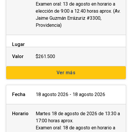
Examen oral: 13 de agosto en horario a
elección de 9:00 a 12:40 horas aprox. (Av.
El
postular no asegura el cupo
, una vez
Jaime Guzmán Errázuriz #3300,
inscrito o aceptado en el programa se debe
Providencia)
pagar el valor completo de la actividad para
estar matriculado
.
Lugar
No se tramitarán postulaciones incompletas.
Valor
$261.500
Puedes revisar aquí más información
importante sobre el proceso de admisión y
Ver más
matrícula.
Fecha
18 agosto 2026 - 18 agosto 2026
Horario
Martes 18 de agosto de 2026 de 13:30 a
17:00 horas aprox.
Examen oral: 18 de agosto en horario a