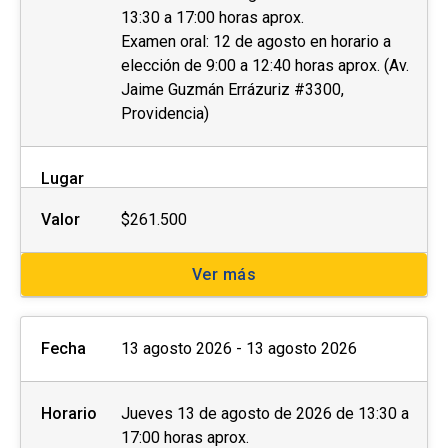
13:30 a 17:00 horas aprox.
Las personas interesadas deberán completar la
Examen oral: 12 de agosto en horario a
ficha de postulación que se encuentra al costado
elección de 9:00 a 12:40 horas aprox. (Av.
derecho de esta página web y enviar los
Jaime Guzmán Errázuriz #3300,
Providencia)
siguientes documentos al momento de la
postulación o de manera posterior a la
coordinación a cargo:
Lugar
Fotocopia simple del carnet de identidad por
Valor
$261.500
ambos lados.
Ver más
Otros (preguntar a la unidad)
Con el objetivo de brindar las condiciones y
Fecha
13 agosto 2026 - 13 agosto 2026
asistencia adecuadas, invitamos a
personas
con discapacidad
física, motriz, sensorial
Horario
Jueves 13 de agosto de 2026 de 13:30 a
(visual o auditiva) u otra, a dar aviso de esto
17:00 horas aprox.
durante el proceso de postulación.