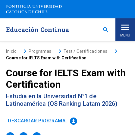
Saltar
a
contenido
principal
Educación Continua
search
MENÚ
Inicio
keyboard_arrow_right
keyboard_arrow_right
keyboard_arrow_right
Inicio
Programas
Test / Certificaciones
Course for IELTS Exam with Certification
Nosotros
Course for IELTS Exam with
Certification
Programas de Estudio
keyboard_arrow_down
Estudia en la Universidad N°1 de
Programas Corporativos
Latinoamérica (QS Ranking Latam 2026)
Noticias
DESCARGAR PROGRAMA
file_download