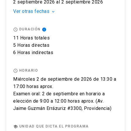
podrá ingresar a pagar, ante cualquier duda
Oriente UC, Av. Jaime Guzmán Errázuriz
2 septiembre 2026 al 2 septiembre 2026
contactarse a englishuctesting@uc.cl. y recibirá
#3300, Providencia.
Ver otras fechas
keyboard_arrow_down
un correo de confirmación de pago y de cupo
para la prueba IELTS.
access_time
info
DURACIÓN
Una semana antes de la prueba se le enviará toda
11 Horas totales
la información sobre la prueba escrita y oral.
5 Horas directas
Puedes cancelar el registro de tu examen IELTS
6 Horas indirectas
en cualquier momento antes de rendir tu test
contactándonos vía correo a
access_time
HORARIO
englishuctesting@uc.cl. Las condiciones que se
Miércoles 2 de septiembre de 2026 de 13:30 a
aplicarán, dependerán de cuándo realices la
17:00 horas aprox.
solicitud y también de si es que existen
Examen oral: 2 de septiembre en horario a
circunstancias excepcionales.
elección de 9:00 a 12:00 horas aprox. (Av.
Jaime Guzmán Errázuriz #3300, Providencia)
Si cancelas tu examen con 14 días o más días de
anticipación (sin contar el día del examen)
recibirás un reembolso del 75% del costo del
school
UNIDAD QUE DICTA EL PROGRAMA