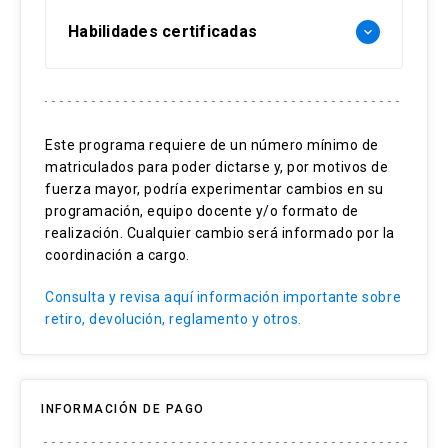
Habilidades certificadas
keyboard_arrow_down
Centralidad en el cliente
Estrategias de segmentación
Este programa requiere de un número mínimo de
matriculados para poder dictarse y, por motivos de
Negocios internacionales
fuerza mayor, podría experimentar cambios en su
Cultura y globalización
programación, equipo docente y/o formato de
realización. Cualquier cambio será informado por la
Desafíos comerciales
coordinación a cargo.
Consulta y revisa aquí información importante sobre
retiro, devolución, reglamento y otros.
INFORMACIÓN DE PAGO