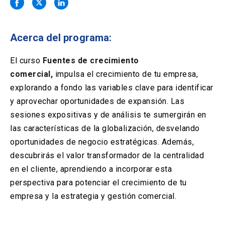
Solicitud Certificados
(El
keyboard_arrow_right
enlace
se
Portal Empresas
(El
keyboard_arrow_right
abre
Acerca del programa:
enlace
en
se
una
Pagos y Convenios
(El
keyboard_arrow_right
abre
El curso
Fuentes de crecimiento
nueva
enlace
en
comercial,
impulsa el crecimiento de tu empresa,
pestaña)
se
una
ACCESOS UC
abre
explorando a fondo las variables clave para identificar
nueva
en
y aprovechar oportunidades de expansión. Las
pestaña)
Biblioteca
Mi Portal UC
launch
launch
una
(El
(El
sesiones expositivas y de análisis te sumergirán en
nueva
enlace
enlace
las características de la globalización, desvelando
pestaña)
se
se
Correo
launch
(El
abre
abre
oportunidades de negocio estratégicas. Además,
enlace
en
en
descubrirás el valor transformador de la centralidad
se
una
una
abre
nueva
nueva
en el cliente, aprendiendo a incorporar esta
en
pestaña)
pestaña)
perspectiva para potenciar el crecimiento de tu
una
nueva
empresa y la estrategia y gestión comercial.
pestaña)