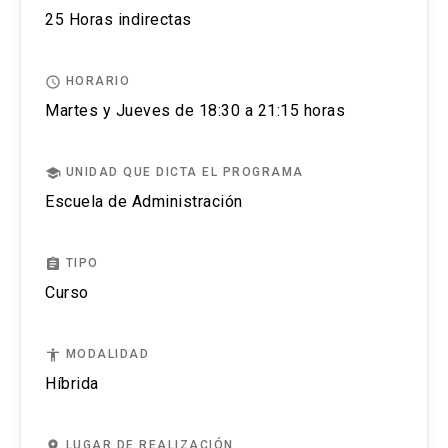
completo de la actividad para estar matriculado.
25 Horas indirectas
No se tramitarán postulaciones incompletas.
access_time
HORARIO
Puedes revisar aquí más información importante
Martes y Jueves de 18:30 a 21:15 horas
sobre el proceso de admisión y matrícula.
school
UNIDAD QUE DICTA EL PROGRAMA
Escuela de Administración
assignment
TIPO
Curso
accessibility
MODALIDAD
Híbrida
place
LUGAR DE REALIZACIÓN