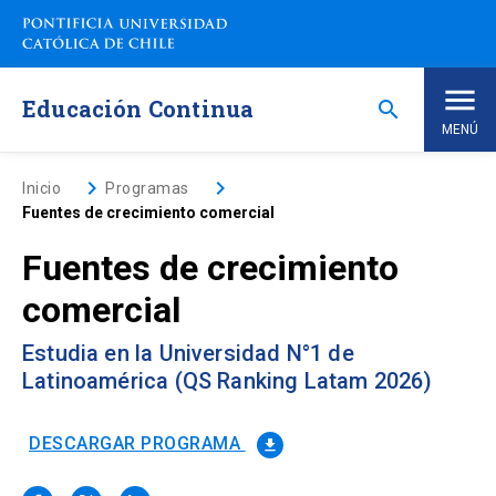
Saltar
a
contenido
principal
Educación Continua
search
MENÚ
Inicio
keyboard_arrow_right
keyboard_arrow_right
Inicio
Programas
Fuentes de crecimiento comercial
Nosotros
Fuentes de crecimiento
comercial
Programas de Estudio
keyboard_arrow_down
Estudia en la Universidad N°1 de
Programas Corporativos
Latinoamérica (QS Ranking Latam 2026)
Noticias
DESCARGAR PROGRAMA
file_download