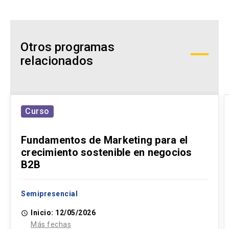
Otros programas
relacionados
Curso
Fundamentos de Marketing para el
crecimiento sostenible en negocios
B2B
Semipresencial
Inicio: 12/05/2026
access_time
Más fechas