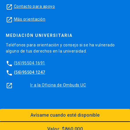
launch
Contacto para apoyo
launch
Más orientación
MEDIACIÓN UNIVERSITARIA
Teléfonos para orientación y consejo si se ha vulnerado
alguno de tus derechos en la universidad.
phone
(56)95504 1691
phone
(56)95504 1247
launch
Ir a la Oficina de Ombuds UC
Avísame cuando esté disponible
Diseño:
Dirección Digital, Prorrectoría
Utilizando el
Kit Digital UC
Valor: $860.000