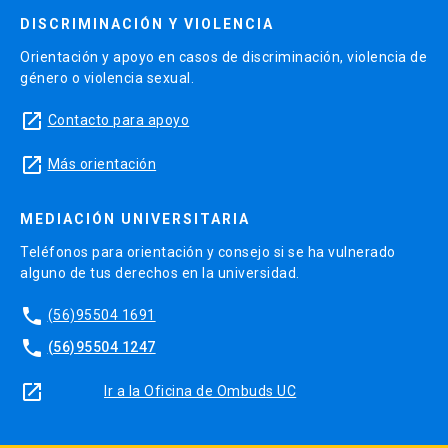
DISCRIMINACIÓN Y VIOLENCIA
Orientación y apoyo en casos de discriminación, violencia de
género o violencia sexual.
launch
Contacto para apoyo
launch
Más orientación
MEDIACIÓN UNIVERSITARIA
Teléfonos para orientación y consejo si se ha vulnerado
alguno de tus derechos en la universidad.
phone
(56)95504 1691
phone
(56)95504 1247
launch
Ir a la Oficina de Ombuds UC