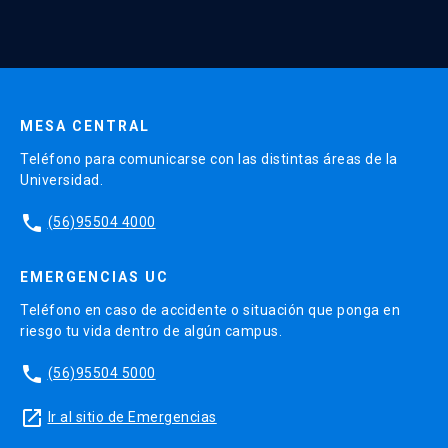
Continua UC y actividades relacionadas.
Enviar datos
MESA CENTRAL
Teléfono para comunicarse con las distintas áreas de la
Universidad.
phone
(56)95504 4000
EMERGENCIAS UC
Teléfono en caso de accidente o situación que ponga en
riesgo tu vida dentro de algún campus.
phone
(56)95504 5000
launch
Ir al sitio de Emergencias