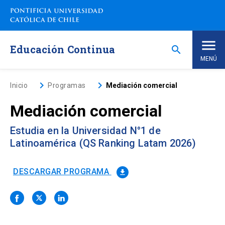
Saltar
a
contenido
principal
Educación Continua
search
MENÚ
Inicio
keyboard_arrow_right
keyboard_arrow_right
Inicio
Programas
Mediación comercial
Mediación comercial
Nosotros
Estudia en la Universidad N°1 de
Programas de Estudio
keyboard_arrow_down
Latinoamérica (QS Ranking Latam 2026)
Programas Corporativos
DESCARGAR PROGRAMA
file_download
Noticias