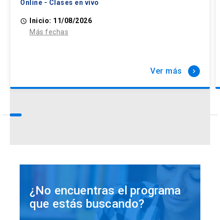
Online - Clases en vivo
Inicio: 11/08/2026
access_time
Más fechas
Ver más
keyboard_arrow_right
¿No encuentras el programa
que estás buscando?