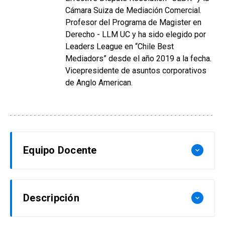
Cámara Suiza de Mediación Comercial.
Profesor del Programa de Magister en
Derecho - LLM UC y ha sido elegido por
Leaders League en “Chile Best
Mediadors” desde el año 2019 a la fecha.
Vicepresidente de asuntos corporativos
de Anglo American.
Equipo Docente
keyboard_arrow_down
Juan Pablo Schaeffer Fabres
Descripción
keyboard_arrow_down
Abogado UC, Master en Mediación y Resolución
de Conflictos de la Universidad de Queensland,