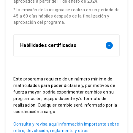
Ética en la mediación.
aprobados a partir del 1 de enero de 2024.
*La emisión de la insignia se realiza en un período de
Normas éticas nacionales e internacionales.
45 a 60 días hábiles después de la finalización y
Gestión de la información: confidencialidad y
aprobación del programa.
divulgación.
El rol del mediador desde una perspectiva ética.
Habilidades certificadas
keyboard_arrow_down
Análisis de casos.
Mediación comercial
El rol de los asesores y expertos en el
proceso de mediación.
Juego de roles
Este programa requiere de un número mínimo de
matriculados para poder dictarse y, por motivos de
Resolución de conflictos
El dilema del agente.
fuerza mayor, podría experimentar cambios en su
Principios de la mediación comercial
programación, equipo docente y/o formato de
El papel de los expertos, defensores y
realización. Cualquier cambio será informado por la
representantes.
coordinación a cargo.
Las empresas como partes en la mediación.
Consulta y revisa aquí información importante sobre
Igualdad de las partes cuando intervienen
retiro, devolución, reglamento y otros.