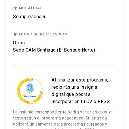
Presentación de la mediación a las partes:
declaración de apertura.
accessibility
MODALIDAD
Semipresencial
Acordar las reglas básicas.
Crear confianza en las primeras fases de la
place
LUGAR DE REALIZACIÓN
mediación.
Otros
Exposiciones iniciales de las partes.
Sede CAM Santiago (El Bosque Norte)
Establecimiento de la agenda con los temas a
tratar.
Fase de exploración: expandiendo la información
Al finalizar este programa,
e indagar por intereses.
recibirás una insignia
Etapa de término de la mediación.
digital que podrás
incorporar en tu CV o RRSS.
Norma ética aplicable a los procedimientos
La insignia correspondiente podrá variar en color y
de mediación.
texto según el programa académico. Su entrega
aplicará únicamente para programas cursados y