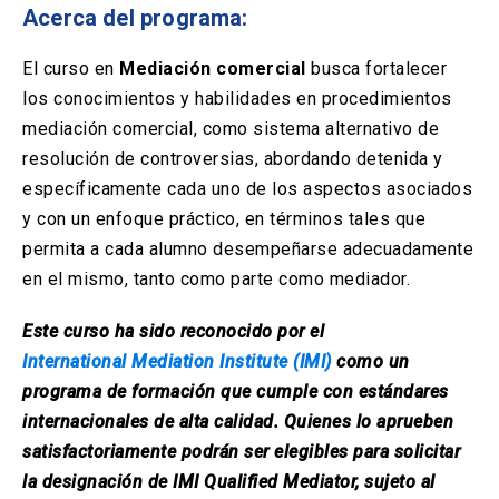
Solicitud Certificados
(El
keyboard_arrow_right
Acerca del programa:
enlace
se
Portal Empresas
(El
keyboard_arrow_right
El curso en
Mediación comercial
busca fortalecer
abre
enlace
en
los conocimientos y habilidades en procedimientos
se
una
Pagos y Convenios
(El
keyboard_arrow_right
mediación comercial, como sistema alternativo de
abre
nueva
enlace
en
resolución de controversias, abordando detenida y
pestaña)
se
una
específicamente cada uno de los aspectos asociados
ACCESOS UC
abre
nueva
en
y con un enfoque práctico, en términos tales que
pestaña)
Biblioteca
Mi Portal UC
launch
launch
una
(El
(El
permita a cada alumno desempeñarse adecuadamente
nueva
enlace
enlace
en el mismo, tanto como parte como mediador.
pestaña)
se
se
Correo
launch
(El
abre
abre
enlace
en
en
Este curso ha sido reconocido por el
se
una
una
International Mediation Institute (IMI)
como un
abre
nueva
nueva
en
programa de formación que cumple con estándares
pestaña)
pestaña)
una
internacionales de alta calidad. Quienes lo aprueben
nueva
pestaña)
satisfactoriamente podrán ser elegibles para solicitar
la designación de IMI Qualified Mediator, sujeto al