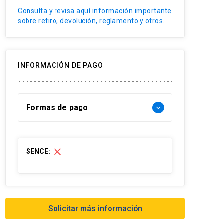
Consulta y revisa aquí información importante
sobre retiro, devolución, reglamento y otros.
INFORMACIÓN DE PAGO
Formas de pago
keyboard_arrow_down
Forma de pago Chile:
close
SENCE:
- Web pay: Tarjeta de crédito hasta 3
cuotas sin interés y Tarjeta de débito-
redcompra en 1 cuota
- Transferencia Bancaria:
Solicitar más información