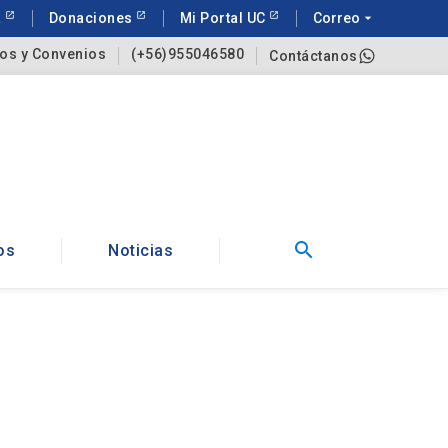
a
Donaciones
Mi Portal UC
Correo
arrow_drop_down
os y Convenios
(+56)955046580
Contáctanos
search
os
Noticias