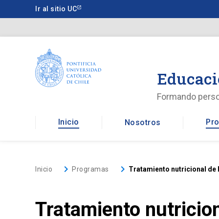
Saltar
Ir al sitio UC
a
contenido
principal
Educaci
Formando pers
Inicio
Pro
Nosotros
keyboard_arrow_right
keyboard_arrow_right
Inicio
Programas
Tratamiento nutricional de 
Tratamiento nutricion