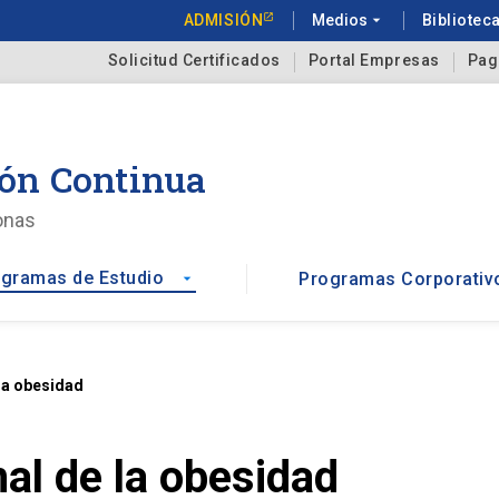
ADMISIÓN
Medios
arrow_drop_down
Bibliotec
Solicitud Certificados
Portal Empresas
Pag
ón Continua
onas
gramas de Estudio
Programas Corporativ
arrow_drop_down
la obesidad
al de la obesidad