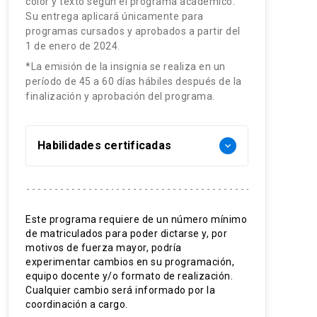
color y texto según el programa académico.
Su entrega aplicará únicamente para
programas cursados y aprobados a partir del
1 de enero de 2024.
*La emisión de la insignia se realiza en un
período de 45 a 60 días hábiles después de la
finalización y aprobación del programa.
Habilidades certificadas
keyboard_arrow_down
Evaluación nutricional en obesidad
Tratamiento dietético de la
Este programa requiere de un número mínimo
de matriculados para poder dictarse y, por
obesidad
motivos de fuerza mayor, podría
Intervención multidisciplinaria en
experimentar cambios en su programación,
equipo docente y/o formato de realización.
obesidad
Cualquier cambio será informado por la
coordinación a cargo.