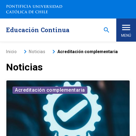
Saltar
a
contenido
principal
Educación Continua
search
MENÚ
Inicio
keyboard_arrow_right
keyboard_arrow_right
Inicio
Noticias
Acreditación complementaria
Noticias
Nosotros
Programas de Estudio
keyboard_arrow_down
Acreditación complementaria
Programas Corporativos
Noticias