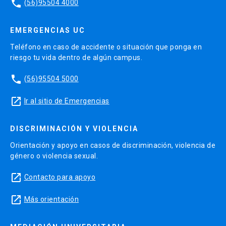
phone
(56)95504 4000
EMERGENCIAS UC
Teléfono en caso de accidente o situación que ponga en
riesgo tu vida dentro de algún campus.
phone
(56)95504 5000
launch
Ir al sitio de Emergencias
DISCRIMINACIÓN Y VIOLENCIA
Orientación y apoyo en casos de discriminación, violencia de
género o violencia sexual.
launch
Contacto para apoyo
launch
Más orientación