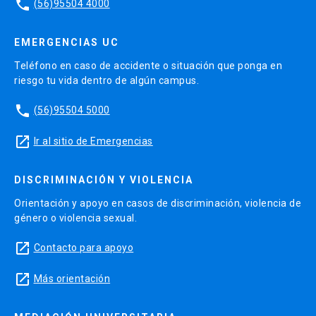
phone
(56)95504 4000
EMERGENCIAS UC
Teléfono en caso de accidente o situación que ponga en
riesgo tu vida dentro de algún campus.
phone
(56)95504 5000
launch
Ir al sitio de Emergencias
DISCRIMINACIÓN Y VIOLENCIA
Orientación y apoyo en casos de discriminación, violencia de
género o violencia sexual.
launch
Contacto para apoyo
launch
Más orientación