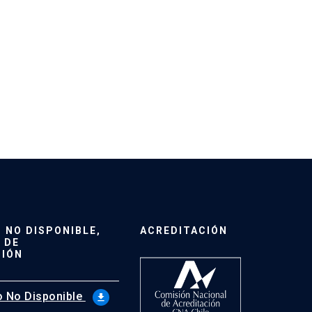
NO DISPONIBLE,
ACREDITACIÓN
 DE
CIÓN
 No Disponible
file_download