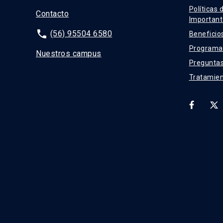
Políticas 
Contacto
Important
phone
(56) 95504 6580
Beneficio
Programas
Nuestros campus
Preguntas
Tratamien