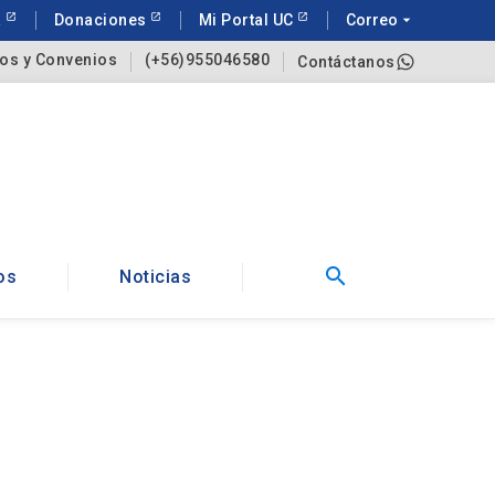
a
Donaciones
Mi Portal UC
Correo
arrow_drop_down
os y Convenios
(+56)955046580
Contáctanos
search
os
Noticias