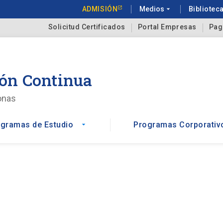
ADMISIÓN
Medios
arrow_drop_down
Bibliotec
Solicitud Certificados
Portal Empresas
Pag
ón Continua
onas
gramas de Estudio
Programas Corporativ
arrow_drop_down