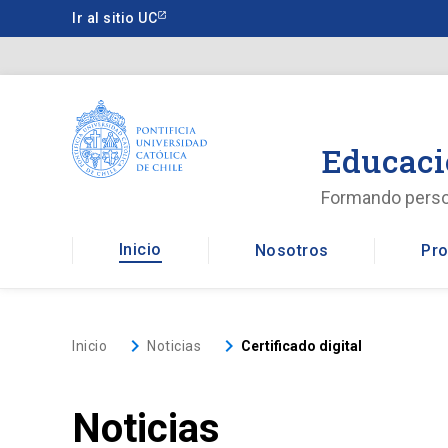
Saltar
Ir al sitio UC
a
contenido
principal
Educaci
Formando pers
Inicio
Nosotros
Pro
keyboard_arrow_right
keyboard_arrow_right
Inicio
Noticias
Certificado digital
Noticias