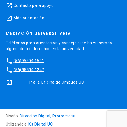
launch
Contacto para apoyo
launch
Más orientación
MEDIACIÓN UNIVERSITARIA
Teléfonos para orientación y consejo si se ha vulnerado
alguno de tus derechos en la universidad.
phone
(56)95504 1691
phone
(56)95504 1247
launch
Ir a la Oficina de Ombuds UC
Diseño:
Dirección Digital, Prorrectoría
Utilizando el
Kit Digital UC