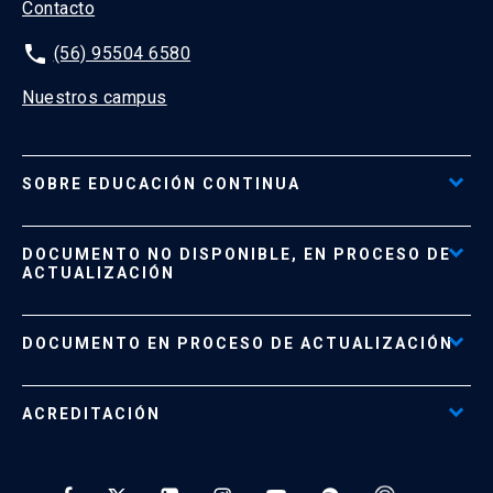
Contacto
phone
(56) 95504 6580
Nuestros campus
SOBRE EDUCACIÓN CONTINUA
Acceso al Portal de Pagos
DOCUMENTO NO DISPONIBLE, EN PROCESO DE
Formas de Pago
ACTUALIZACIÓN
Reglamentos
Políticas de Retiro, Devolución e Información Importante
Documento No Disponible
file_download
DOCUMENTO EN PROCESO DE ACTUALIZACIÓN
Beneficios para Alumnos de Diplomados
Programas Corporativos
ACREDITACIÓN
Preguntas Frecuentes
Tratamiento y Protección de Datos UC