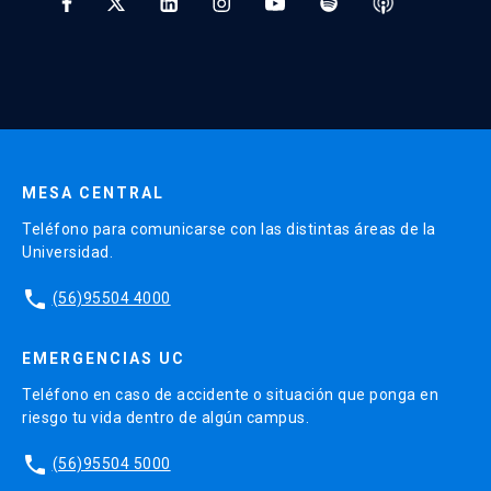
* Al ingresar tu e-mail aceptas recibir información de Educación
Continua UC y actividades relacionadas.
Enviar datos
MESA CENTRAL
Teléfono para comunicarse con las distintas áreas de la
Universidad.
phone
(56)95504 4000
EMERGENCIAS UC
Teléfono en caso de accidente o situación que ponga en
riesgo tu vida dentro de algún campus.
phone
(56)95504 5000