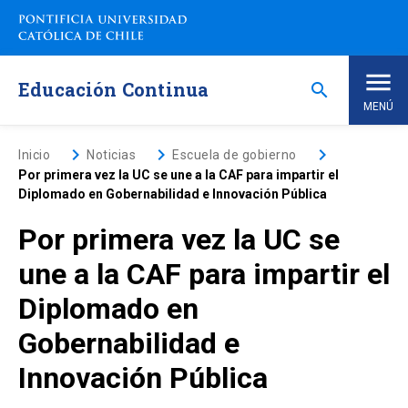
Saltar
a
contenido
principal
Educación Continua
search
MENÚ
Inicio
keyboard_arrow_right
keyboard_arrow_right
keyboard_arrow_right
Inicio
Noticias
Escuela de gobierno
Por primera vez la UC se une a la CAF para impartir el
Diplomado en Gobernabilidad e Innovación Pública
Nosotros
Por primera vez la UC se
Programas de Estudio
keyboard_arrow_down
une a la CAF para impartir el
Diplomado en
Programas Corporativos
Gobernabilidad e
Noticias
Innovación Pública