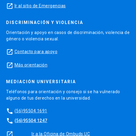
launch
Ir al sitio de Emergencias
DISCRIMINACIÓN Y VIOLENCIA
Orientación y apoyo en casos de discriminación, violencia de
género o violencia sexual.
launch
Contacto para apoyo
launch
Más orientación
MEDIACIÓN UNIVERSITARIA
Teléfonos para orientación y consejo si se ha vulnerado
alguno de tus derechos en la universidad.
phone
(56)95504 1691
phone
(56)95504 1247
launch
Ir a la Oficina de Ombuds UC