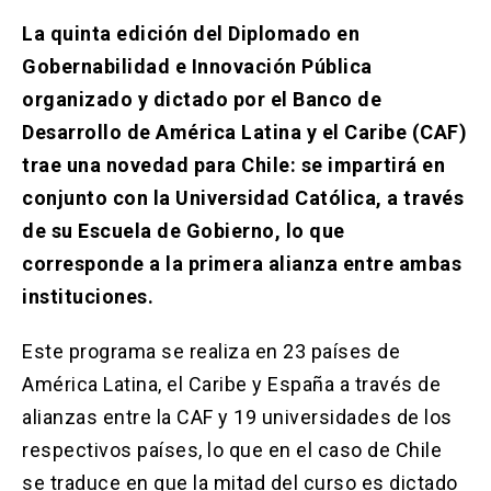
Solicitud Certificados
(El
keyboard_arrow_right
enlace
La quinta edición del Diplomado en
se
Portal Empresas
(El
keyboard_arrow_right
Gobernabilidad e Innovación Pública
abre
enlace
en
organizado y dictado por el Banco de
se
una
Pagos y Convenios
(El
keyboard_arrow_right
Desarrollo de América Latina y el Caribe (CAF)
abre
nueva
enlace
en
trae una novedad para Chile: se impartirá en
pestaña)
se
una
ACCESOS UC
abre
conjunto con la Universidad Católica, a través
nueva
en
pestaña)
de su Escuela de Gobierno, lo que
Biblioteca
Mi Portal UC
launch
launch
una
(El
(El
nueva
corresponde a la primera alianza entre ambas
enlace
enlace
pestaña)
se
se
Correo
launch
instituciones.
(El
abre
abre
enlace
en
en
se
una
una
Este programa se realiza en 23 países de
abre
nueva
nueva
en
América Latina, el Caribe y España a través de
pestaña)
pestaña)
una
alianzas entre la CAF y 19 universidades de los
nueva
pestaña)
respectivos países, lo que en el caso de Chile
se traduce en que la mitad del curso es dictado