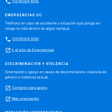
phone
(56)95504 4000
EMERGENCIAS UC
Teléfono en caso de accidente o situación que ponga en
riesgo tu vida dentro de algún campus.
phone
(56)95504 5000
launch
Ir al sitio de Emergencias
DISCRIMINACIÓN Y VIOLENCIA
Orientación y apoyo en casos de discriminación, violencia de
género o violencia sexual.
launch
Contacto para apoyo
launch
Más orientación