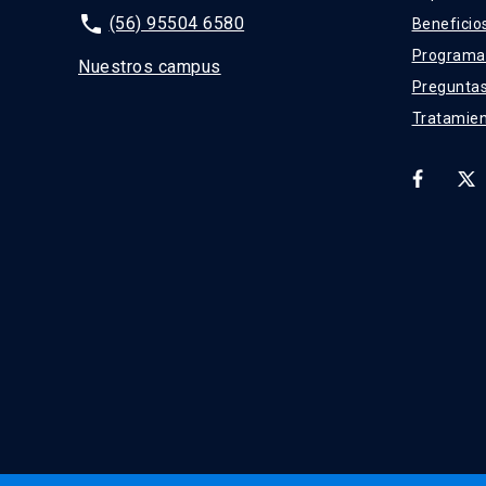
phone
(56) 95504 6580
Beneficio
Programas
Nuestros campus
Preguntas
Tratamien