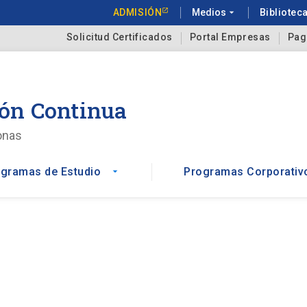
ADMISIÓN
Medios
arrow_drop_down
Bibliotec
Solicitud Certificados
Portal Empresas
Pag
ón Continua
onas
gramas de Estudio
Programas Corporativ
arrow_drop_down