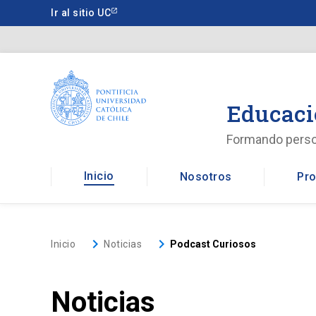
Saltar
Ir al sitio UC
a
contenido
principal
Educaci
Formando pers
Inicio
Nosotros
Pro
keyboard_arrow_right
keyboard_arrow_right
Inicio
Noticias
Podcast Curiosos
Noticias