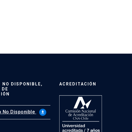
NO DISPONIBLE,
ACREDITACIÓN
 DE
CIÓN
 No Disponible
file_download