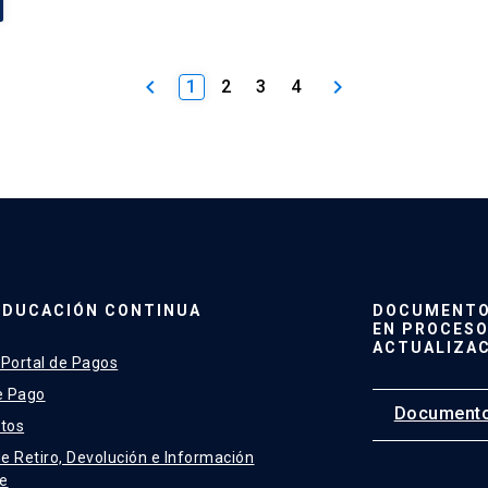
keyboard_arrow_left
keyboard_arrow_right
1
2
3
4
EDUCACIÓN CONTINUA
DOCUMENTO 
EN PROCESO
ACTUALIZA
 Portal de Pagos
e Pago
Documento
tos
de Retiro, Devolución e Información
e