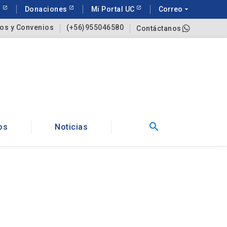
a
Donaciones
Mi Portal UC
Correo
arrow_drop_down
os y Convenios
(+56)955046580
Contáctanos
search
os
Noticias