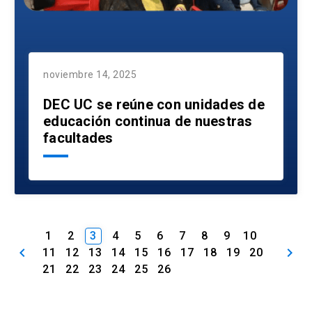
noviembre 14, 2025
DEC UC se reúne con unidades de
educación continua de nuestras
facultades
1
2
3
4
5
6
7
8
9
10
keyboard_arrow_left
keyboard_arrow_right
11
12
13
14
15
16
17
18
19
20
21
22
23
24
25
26