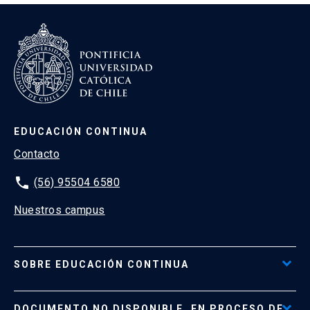
EDUCACIÓN CONTINUA
Contacto
phone
(56) 95504 6580
Nuestros campus
SOBRE EDUCACIÓN CONTINUA
Acceso al Portal de Pagos
DOCUMENTO NO DISPONIBLE, EN PROCESO DE