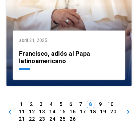
abril 21, 2025
Francisco, adiós al Papa
latinoamericano
1
2
3
4
5
6
7
8
9
10
keyboard_arrow_left
keyboard_arrow_right
11
12
13
14
15
16
17
18
19
20
21
22
23
24
25
26