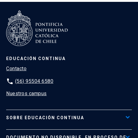
EDUCACIÓN CONTINUA
Contacto
phone
(56) 95504 6580
Nuestros campus
SOBRE EDUCACIÓN CONTINUA
Acceso al Portal de Pagos
DOCUMENTO NO DISPONIBLE, EN PROCESO DE