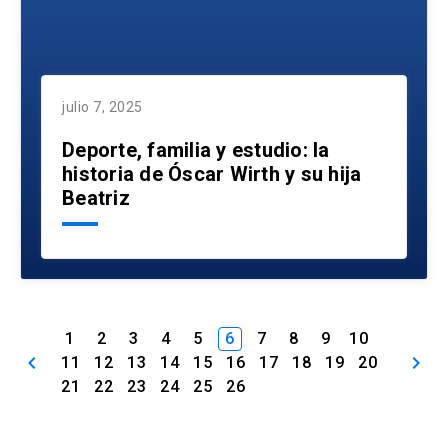
julio 7, 2025
Deporte, familia y estudio: la
historia de Óscar Wirth y su hija
Beatriz
1
2
3
4
5
6
7
8
9
10
keyboard_arrow_left
keyboard_arrow_right
11
12
13
14
15
16
17
18
19
20
21
22
23
24
25
26