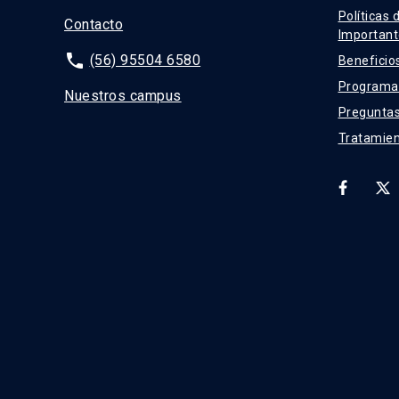
Políticas 
Contacto
Important
phone
(56) 95504 6580
Beneficio
Programas
Nuestros campus
Preguntas
Tratamien