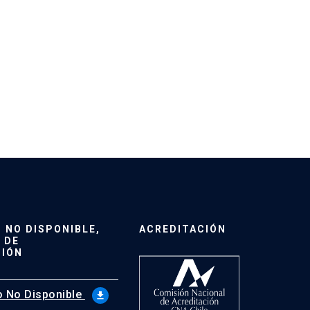
NO DISPONIBLE,
ACREDITACIÓN
 DE
CIÓN
 No Disponible
file_download