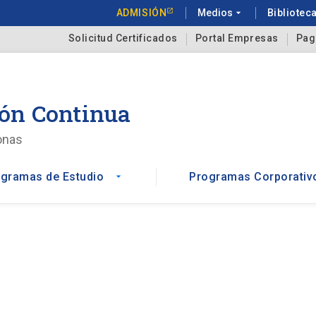
ADMISIÓN
Medios
arrow_drop_down
Bibliotec
Solicitud Certificados
Portal Empresas
Pag
ón Continua
onas
gramas de Estudio
Programas Corporativ
arrow_drop_down