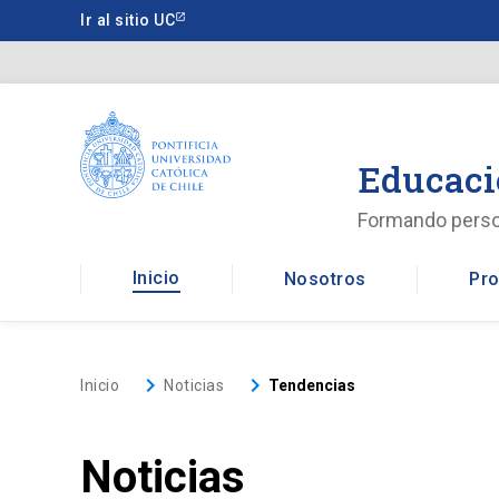
Saltar
Ir al sitio UC
a
contenido
principal
Educaci
Formando pers
Inicio
Nosotros
Pro
keyboard_arrow_right
keyboard_arrow_right
Inicio
Noticias
Tendencias
Noticias