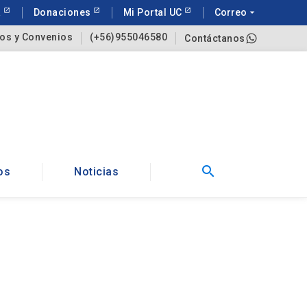
a
Donaciones
Mi Portal UC
Correo
arrow_drop_down
os y Convenios
(+56)955046580
Contáctanos
search
os
Noticias