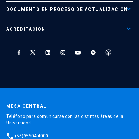
Políticas de Retiro, Devolución e Información Importante
Documento No Disponible
file_download
DOCUMENTO EN PROCESO DE ACTUALIZACIÓN
Beneficios para Alumnos de Diplomados
Programas Corporativos
ACREDITACIÓN
Preguntas Frecuentes
Tratamiento y Protección de Datos UC
* Al ingresar tu e-mail aceptas recibir información de Educación
Continua UC y actividades relacionadas.
Enviar datos
MESA CENTRAL
Teléfono para comunicarse con las distintas áreas de la
Universidad.
phone
(56)95504 4000