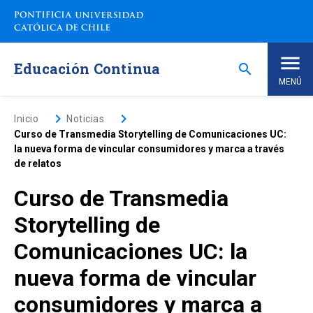
Saltar
a
contenido
principal
Educación Continua
search
MENÚ
Inicio
keyboard_arrow_right
keyboard_arrow_right
Inicio
Noticias
Curso de Transmedia Storytelling de Comunicaciones UC:
la nueva forma de vincular consumidores y marca a través
Nosotros
de relatos
Curso de Transmedia
Programas de Estudio
keyboard_arrow_down
Storytelling de
Programas Corporativos
Comunicaciones UC: la
nueva forma de vincular
Noticias
consumidores y marca a