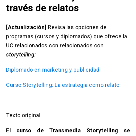
Solicitud Certificados
(El
keyboard_arrow_right
través de relatos
enlace
se
Portal Empresas
(El
keyboard_arrow_right
abre
enlace
en
[Actualización]
Revisa las opciones de
se
una
Pagos y Convenios
(El
keyboard_arrow_right
programas (cursos y diplomados) que ofrece la
abre
nueva
enlace
en
UC relacionados con relacionados con
pestaña)
se
una
ACCESOS UC
abre
storytelling:
nueva
en
pestaña)
Biblioteca
Mi Portal UC
launch
launch
una
(El
(El
Diplomado en marketing y publicidad
nueva
enlace
enlace
pestaña)
se
se
Correo
launch
(El
abre
abre
Curso Storytelling: La estrategia como relato
enlace
en
en
se
una
una
abre
nueva
nueva
en
pestaña)
pestaña)
una
Texto original:
nueva
pestaña)
El curso de Transmedia Storytelling se