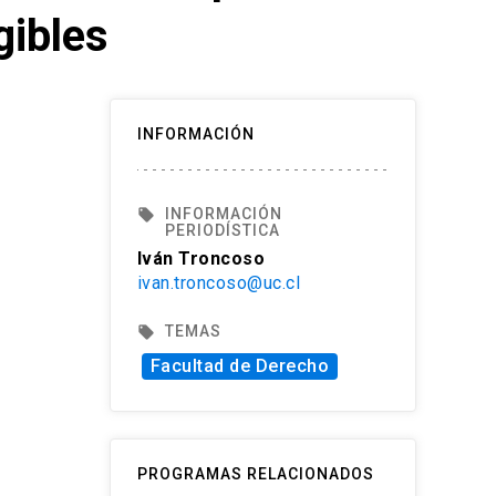
gibles
INFORMACIÓN
INFORMACIÓN
local_offer
PERIODÍSTICA
Iván Troncoso
ivan.troncoso@uc.cl
TEMAS
local_offer
Facultad de Derecho
PROGRAMAS RELACIONADOS