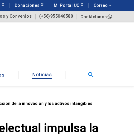
a
Donaciones
Mi Portal UC
Correo
arrow_drop_down
os y Convenios
(+56)955046580
Contáctanos
search
Noticias
os
ión de la innovación y los activos intangibles
lectual impulsa la