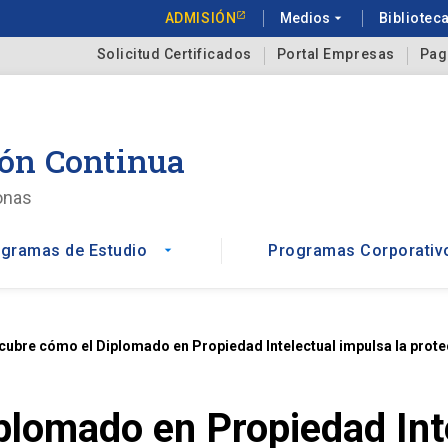
ADMISIÓN
Medios
arrow_drop_down
Bibliotec
Solicitud Certificados
Portal Empresas
Pag
ón Continua
onas
gramas de Estudio
Programas Corporativ
arrow_drop_down
ubre cómo el Diplomado en Propiedad Intelectual impulsa la protecc
lomado en Propiedad Inte