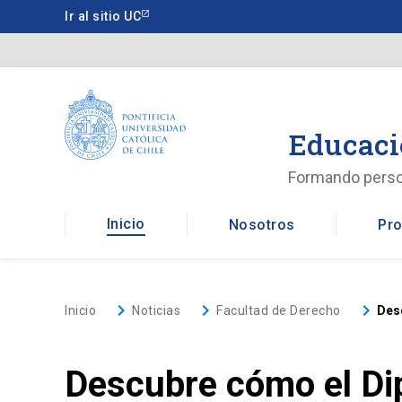
Saltar
Ir al sitio UC
a
contenido
principal
Educaci
Formando pers
Inicio
Nosotros
Pro
keyboard_arrow_right
keyboard_arrow_right
keyboard_arrow_right
Inicio
Noticias
Facultad de Derecho
Desc
Descubre cómo el Dip