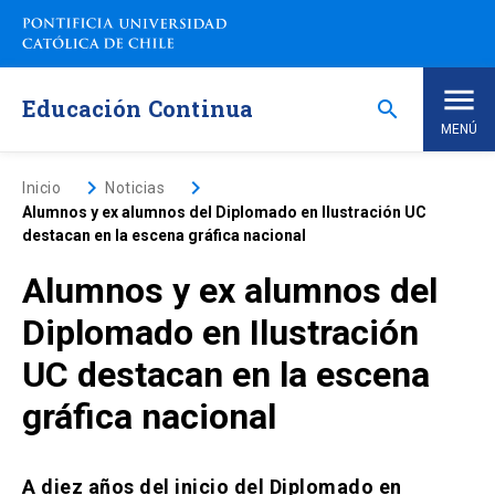
Saltar
a
contenido
principal
Educación Continua
search
MENÚ
Inicio
keyboard_arrow_right
keyboard_arrow_right
Inicio
Noticias
Alumnos y ex alumnos del Diplomado en Ilustración UC
destacan en la escena gráfica nacional
Nosotros
Alumnos y ex alumnos del
Programas de Estudio
keyboard_arrow_down
Diplomado en Ilustración
UC destacan en la escena
Programas Corporativos
gráfica nacional
Noticias
A diez años del inicio del Diplomado en