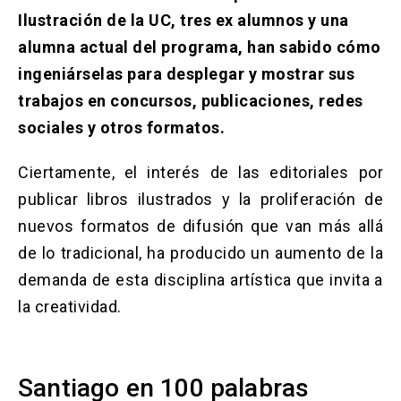
Solicitud Certificados
(El
keyboard_arrow_right
Ilustración de la UC, tres ex alumnos y una
enlace
se
alumna actual del programa, han sabido cómo
Portal Empresas
(El
keyboard_arrow_right
abre
enlace
ingeniárselas para desplegar y mostrar sus
en
se
una
Pagos y Convenios
(El
keyboard_arrow_right
trabajos en concursos, publicaciones, redes
abre
nueva
enlace
en
sociales y otros formatos.
pestaña)
se
una
ACCESOS UC
abre
nueva
Ciertamente, el interés de las editoriales por
en
pestaña)
Biblioteca
Mi Portal UC
launch
launch
una
(El
(El
publicar libros ilustrados y la proliferación de
nueva
enlace
enlace
nuevos formatos de difusión que van más allá
pestaña)
se
se
Correo
launch
(El
abre
abre
de lo tradicional, ha producido un aumento de la
enlace
en
en
se
demanda de esta disciplina artística que invita a
una
una
abre
nueva
nueva
la creatividad.
en
pestaña)
pestaña)
una
nueva
pestaña)
Santiago en 100 palabras