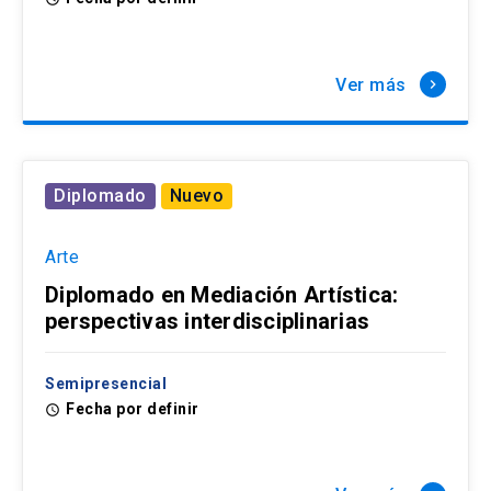
Ver más
keyboard_arrow_right
Diplomado
Nuevo
Arte
Diplomado en Mediación Artística:
perspectivas interdisciplinarias
Semipresencial
Fecha por definir
access_time