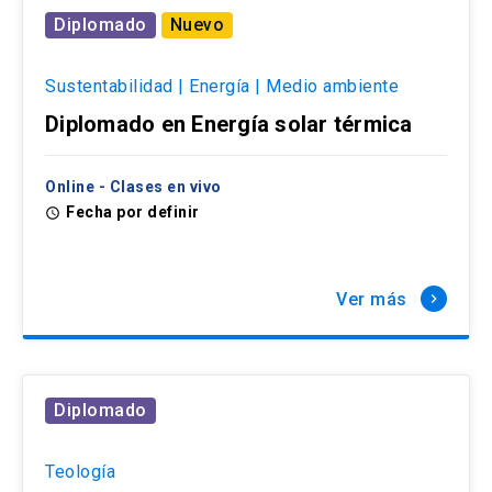
Diplomado
Nuevo
Sustentabilidad | Energía | Medio ambiente
Diplomado en Energía solar térmica
Online - Clases en vivo
Fecha por definir
access_time
Ver más
keyboard_arrow_right
Diplomado
Teología