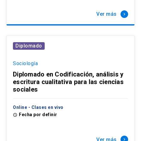
Ver más
keyboard_arrow_right
Diplomado
Sociología
Diplomado en Codificación, análisis y
escritura cualitativa para las ciencias
sociales
Online - Clases en vivo
Fecha por definir
access_time
Ver más
keyboard_arrow_right