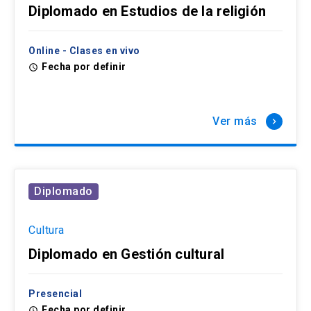
Diplomado en Estudios de la religión
Online - Clases en vivo
Fecha por definir
access_time
Ver más
keyboard_arrow_right
Diplomado
Cultura
Diplomado en Gestión cultural
Presencial
Fecha por definir
access_time