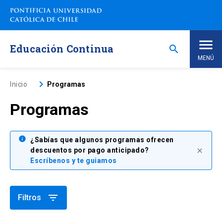
Saltar
a
contenido
principal
Educación Continua
search
MENÚ
Inicio
keyboard_arrow_right
Inicio
Programas
Programas
Nosotros
Programas de Estudio
info
keyboard_arrow_down
¿Sabías que algunos programas ofrecen
descuentos por pago anticipado?
close
Escríbenos y te guiamos
Programas Corporativos
Noticias
filter_list
Filtros