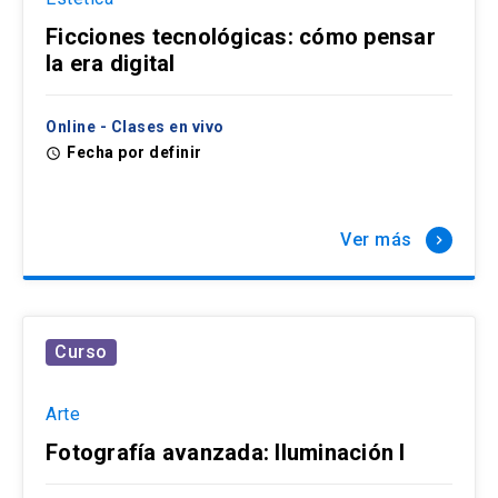
Ficciones tecnológicas: cómo pensar
la era digital
Online - Clases en vivo
Fecha por definir
access_time
Ver más
keyboard_arrow_right
Curso
Arte
Fotografía avanzada: Iluminación I