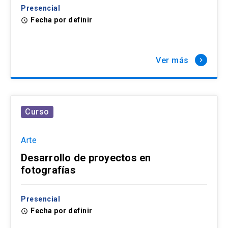
Presencial
Fecha por definir
access_time
Ver más
keyboard_arrow_right
Curso
Arte
Desarrollo de proyectos en
fotografías
Presencial
Fecha por definir
access_time