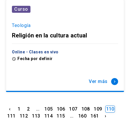
Curso
Teología
Religión en la cultura actual
Online - Clases en vivo
Fecha por definir
access_time
Ver más
keyboard_arrow_right
‹
1
2
...
105
106
107
108
109
110
111
112
113
114
115
...
160
161
›