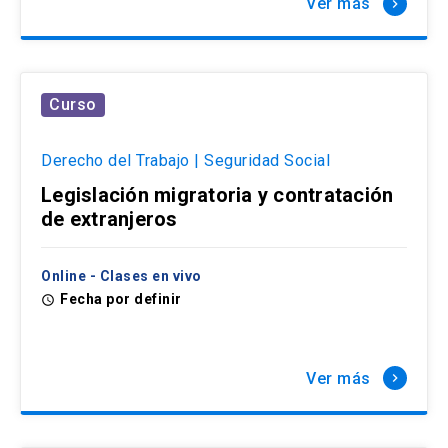
Ver más
keyboard_arrow_right
Curso
Derecho del Trabajo | Seguridad Social
Legislación migratoria y contratación
de extranjeros
Online - Clases en vivo
Fecha por definir
access_time
Ver más
keyboard_arrow_right