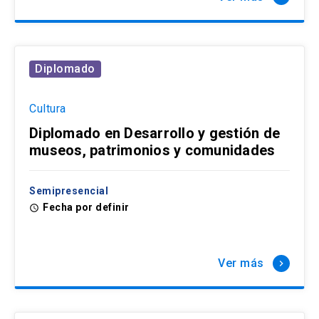
Diplomado
Cultura
Diplomado en Desarrollo y gestión de
museos, patrimonios y comunidades
Semipresencial
Fecha por definir
access_time
Ver más
keyboard_arrow_right