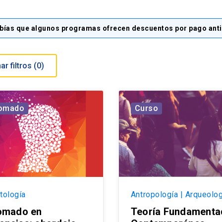
bías que algunos programas ofrecen descuentos por pago ant
Eliminar filtros (
0
)
lomado
Curso
tología
Antropología | Arqueolog
omado en
Teoría Fundamenta