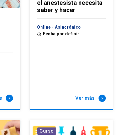
el anestesista necesita
saber y hacer
Online - Asincrónico
Fecha por definir
access_time
s
Ver más
keyboard_arrow_right
keyboard_arrow_right
Curso