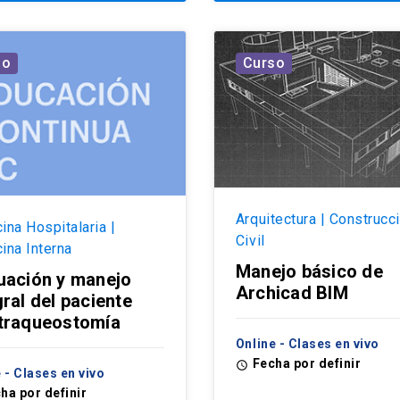
so
Curso
Arquitectura | Construcc
ina Hospitalaria |
Civil
ina Interna
Manejo básico de
uación y manejo
Archicad BIM
gral del paciente
traqueostomía
Online - Clases en vivo
Fecha por definir
access_time
 - Clases en vivo
ha por definir