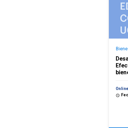
Biene
Desa
Efec
bien
Online
Fec
access_time