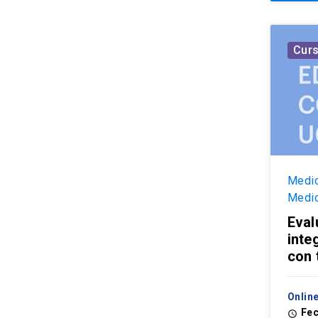
Cur
Medic
Medic
Eval
inte
con 
Online
Fec
access_time