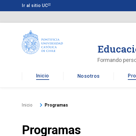
Saltar
Ir al sitio UC
a
contenido
principal
Educaci
Formando pers
Inicio
Pro
Nosotros
keyboard_arrow_right
Inicio
Programas
Programas