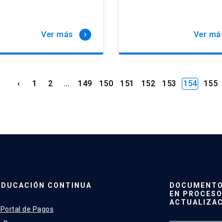
Ver más
Ver má
keyboard_arrow_right
‹
1
2
...
149
150
151
152
153
154
155
EDUCACIÓN CONTINUA
DOCUMENTO 
EN PROCESO
ACTUALIZA
 Portal de Pagos