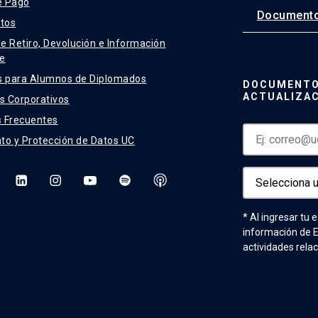
e Pago
Documento
tos
de Retiro, Devolución e Información
e
s para Alumnos de Diplomados
DOCUMENTO
ACTUALIZA
 Corporativos
 Frecuentes
to y Protección de Datos UC
* Al ingresar tu 
información de 
actividades rela