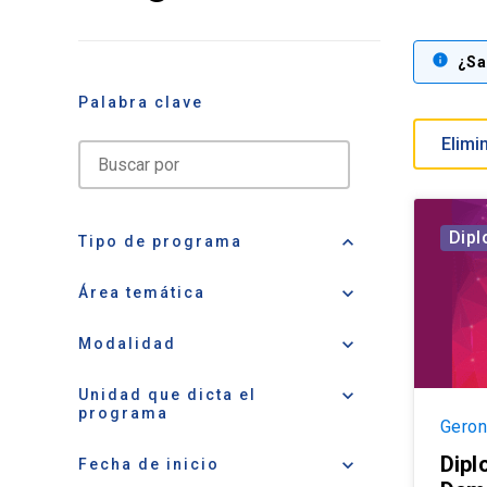
info
¿Sa
Palabra clave
search
Dip
keyboard_arrow_up
Tipo de programa
keyboard_arrow_down
Área temática
keyboard_arrow_down
Modalidad
keyboard_arrow_down
Unidad que dicta el
programa
Geron
Dipl
keyboard_arrow_down
Fecha de inicio