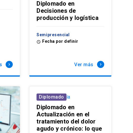
Diplomado en
Decisiones de
producción y logística
Semipresencial
Fecha por definir
access_time
s
Ver más
keyboard_arrow_right
keyboard_arrow_right
Anestesiología
Diplomado
Diplomado en
Actualización en el
tratamiento del dolor
agudo y crónico: lo que