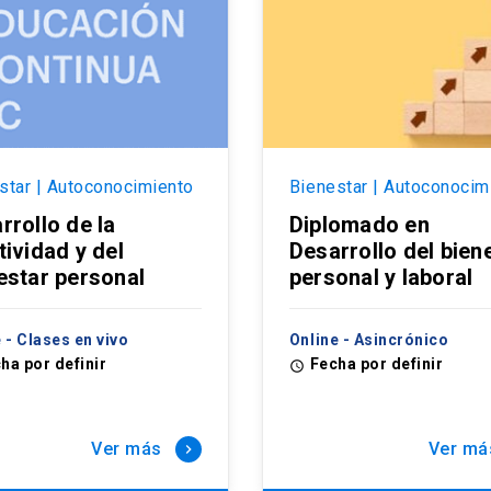
star | Autoconocimiento
Bienestar | Autoconocim
rrollo de la
Diplomado en
tividad y del
Desarrollo del bien
estar personal
personal y laboral
 - Clases en vivo
Online - Asincrónico
ha por definir
Fecha por definir
access_time
Ver más
Ver má
keyboard_arrow_right