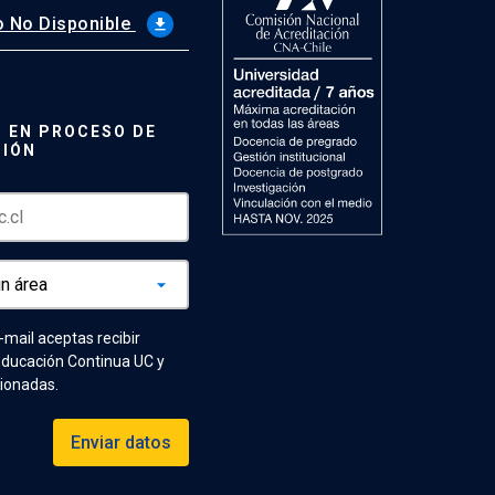
 No Disponible
file_download
 EN PROCESO DE
CIÓN
e-mail aceptas recibir
Educación Continua UC y
cionadas.
Enviar datos