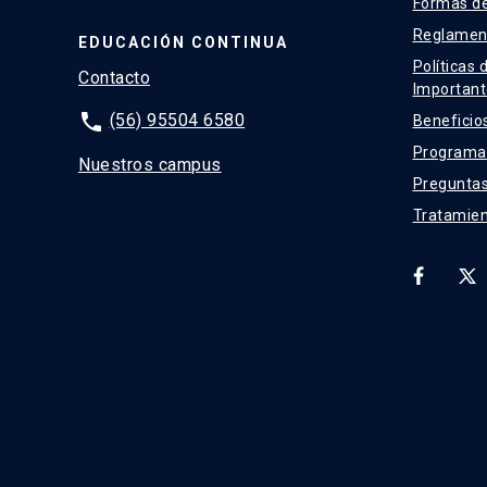
Formas d
Reglamen
EDUCACIÓN CONTINUA
Políticas 
Contacto
Important
phone
(56) 95504 6580
Beneficio
Programas
Nuestros campus
Preguntas
Tratamien