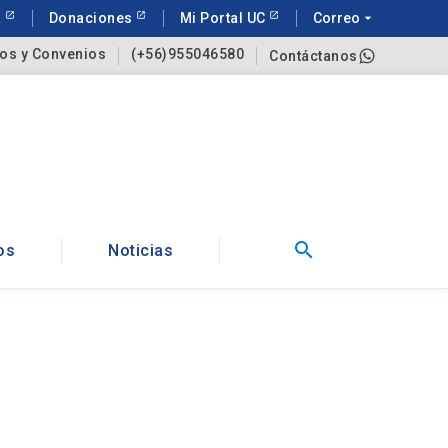
a
Donaciones
Mi Portal UC
Correo
arrow_drop_down
os y Convenios
(+56)955046580
Contáctanos
search
os
Noticias