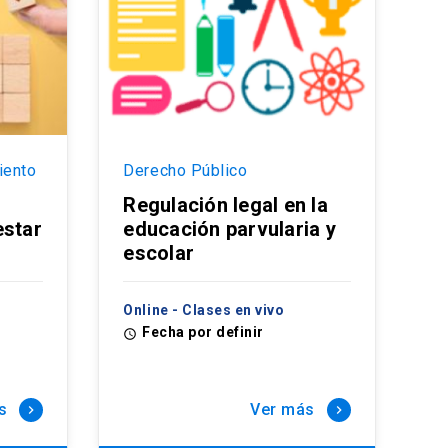
iento
Derecho Público
Regulación legal en la
estar
educación parvularia y
escolar
Online - Clases en vivo
Fecha por definir
access_time
s
Ver más
keyboard_arrow_right
keyboard_arrow_right