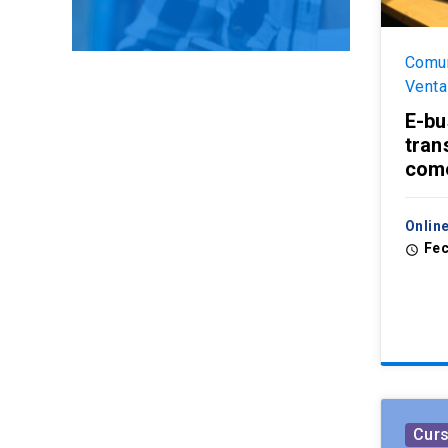
Comun
Venta
E-bu
tran
come
Onlin
Fec
access_time
Cur