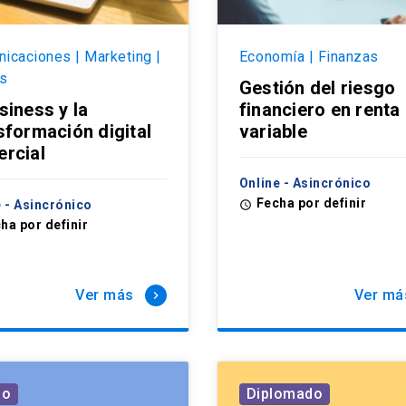
icaciones | Marketing |
Economía | Finanzas
s
Gestión del riesgo
siness y la
financiero en renta
sformación digital
variable
rcial
Online - Asincrónico
Fecha por definir
e - Asincrónico
access_time
ha por definir
Ver más
Ver má
keyboard_arrow_right
so
Diplomado