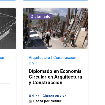
Diplomado
ión
Arquitectura | Construcción
Civil
Diplomado en Economía
Circular en Arquitectura
y Construcción
Online - Clases en vivo
Fecha por definir
access_time