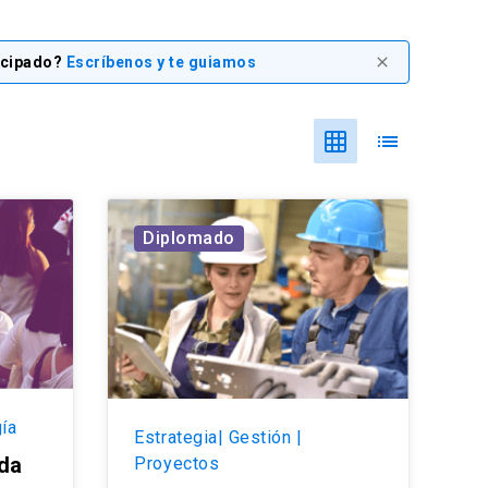
icipado?
Escríbenos y te guiamos
close
grid_on
list
Diplomado
ía
Estrategia| Gestión |
da
Proyectos