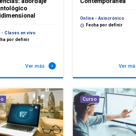
ncias: abordaje
Contemporánea
ntológico
idimensional
Online - Asincrónico
Fecha por definir
access_time
 - Clases en vivo
ha por definir
Ver más
Ver má
keyboard_arrow_right
so
Curso