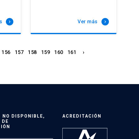
s
Ver más
keyboard_arrow_right
keyboard_arrow_right
156
157
158
159
160
161
›
NO DISPONIBLE,
ACREDITACIÓN
 DE
CIÓN