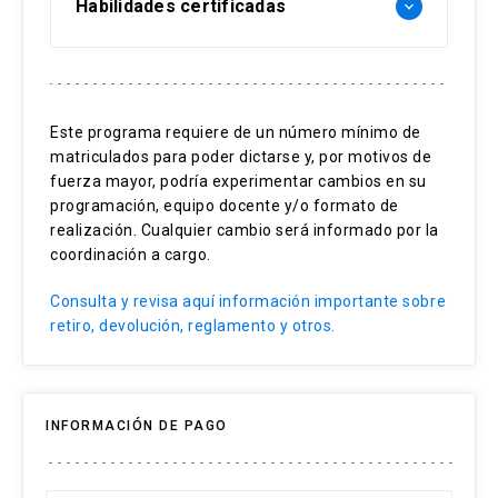
Habilidades certificadas
keyboard_arrow_down
Análisis de estados financieros
Flujo de caja
Este programa requiere de un número mínimo de
matriculados para poder dictarse y, por motivos de
Matemáticas financieras
fuerza mayor, podría experimentar cambios en su
Valoración de proyectos
programación, equipo docente y/o formato de
realización. Cualquier cambio será informado por la
coordinación a cargo.
Consulta y revisa aquí información importante sobre
retiro, devolución, reglamento y otros.
INFORMACIÓN DE PAGO