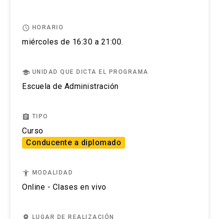
access_time
HORARIO
miércoles de 16:30 a 21:00.
school
UNIDAD QUE DICTA EL PROGRAMA
Escuela de Administración
assignment
TIPO
Curso
Conducente a diplomado
accessibility
MODALIDAD
Online - Clases en vivo
place
LUGAR DE REALIZACIÓN