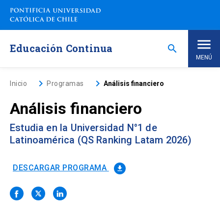
Saltar
a
contenido
principal
Educación Continua
search
MENÚ
Inicio
keyboard_arrow_right
keyboard_arrow_right
Inicio
Programas
Análisis financiero
Análisis financiero
Nosotros
Estudia en la Universidad N°1 de
Programas de Estudio
keyboard_arrow_down
Latinoamérica (QS Ranking Latam 2026)
Programas Corporativos
DESCARGAR PROGRAMA
file_download
Noticias