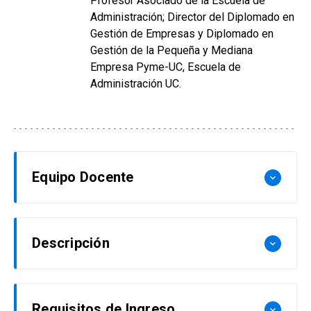
Profesor Asociado de la Escuela de
Administración; Director del Diplomado en
Gestión de Empresas y Diplomado en
Gestión de la Pequeña y Mediana
Empresa Pyme-UC, Escuela de
Administración UC.
Equipo Docente
keyboard_arrow_down
Marta Del Sante
Descripción
keyboard_arrow_down
Ingeniera Comercial y Magíster en Finanzas, UC.
Profesor Asistente y Directora Docente de la
Este curso se fundamenta en la necesidad de
Escuela de Administración UC.
Requisitos de Ingreso
keyboard_arrow_down