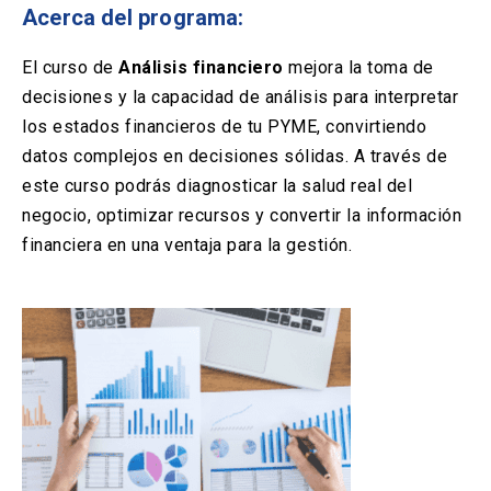
Solicitud Certificados
(El
keyboard_arrow_right
Acerca del programa:
enlace
se
Portal Empresas
(El
keyboard_arrow_right
El curso de
Análisis financiero
mejora la toma de
abre
enlace
en
decisiones y la capacidad de análisis para interpretar
se
una
Pagos y Convenios
(El
keyboard_arrow_right
los estados financieros de tu PYME, convirtiendo
abre
nueva
enlace
en
datos complejos en decisiones sólidas. A través de
pestaña)
se
una
este curso podrás diagnosticar la salud real del
ACCESOS UC
abre
nueva
en
negocio, optimizar recursos y convertir la información
pestaña)
Biblioteca
Mi Portal UC
launch
launch
una
(El
(El
financiera en una ventaja para la gestión.
nueva
enlace
enlace
pestaña)
se
se
Correo
launch
(El
abre
abre
enlace
en
en
se
una
una
abre
nueva
nueva
en
pestaña)
pestaña)
una
nueva
pestaña)