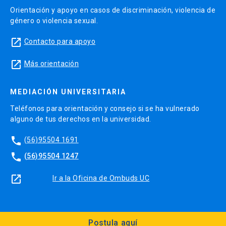
Orientación y apoyo en casos de discriminación, violencia de
género o violencia sexual.
launch
Contacto para apoyo
launch
Más orientación
MEDIACIÓN UNIVERSITARIA
Teléfonos para orientación y consejo si se ha vulnerado
alguno de tus derechos en la universidad.
phone
(56)95504 1691
phone
(56)95504 1247
launch
Ir a la Oficina de Ombuds UC
Postula aquí