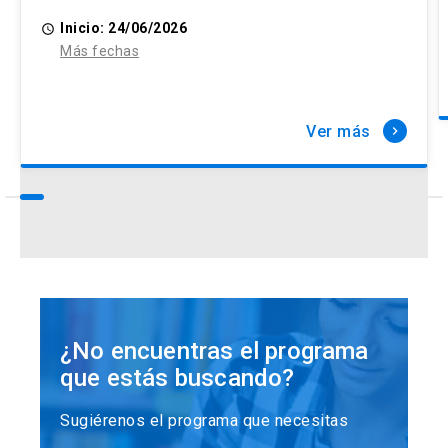
Inicio: 24/06/2026
access_time
Más fechas
Ver más
keyboard_arrow_right
¿No encuentras el programa
que estás buscando?
Sugiérenos el programa que necesitas