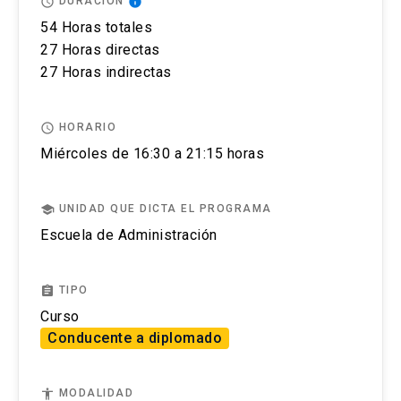
access_time
info
DURACIÓN
completo de la actividad para estar matriculado.
54 Horas totales
No se tramitarán postulaciones incompletas.
27 Horas directas
27 Horas indirectas
Puedes revisar aquí más información importante
sobre el proceso de admisión y matrícula.
access_time
HORARIO
Miércoles de 16:30 a 21:15 horas
school
UNIDAD QUE DICTA EL PROGRAMA
Escuela de Administración
assignment
TIPO
Curso
Conducente a diplomado
accessibility
MODALIDAD