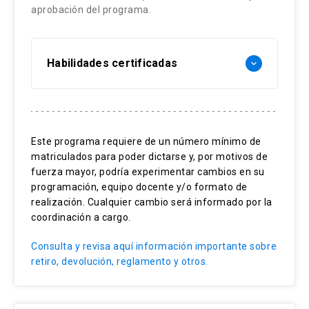
aprobación del programa.
Habilidades certificadas
keyboard_arrow_down
Comunicación y marketing en Pymes
Publicidad para empresas
Este programa requiere de un número mínimo de
matriculados para poder dictarse y, por motivos de
Estrategia de productos
fuerza mayor, podría experimentar cambios en su
Canales de distribución
programación, equipo docente y/o formato de
realización. Cualquier cambio será informado por la
coordinación a cargo.
Consulta y revisa aquí información importante sobre
retiro, devolución, reglamento y otros.