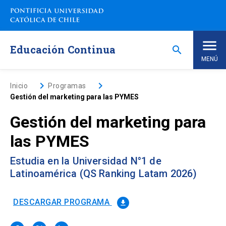
Saltar
a
contenido
principal
Educación Continua
search
MENÚ
Inicio
keyboard_arrow_right
keyboard_arrow_right
Inicio
Programas
Gestión del marketing para las PYMES
Nosotros
Gestión del marketing para
las PYMES
Programas de Estudio
keyboard_arrow_down
Estudia en la Universidad N°1 de
Programas Corporativos
Latinoamérica (QS Ranking Latam 2026)
Noticias
DESCARGAR PROGRAMA
file_download