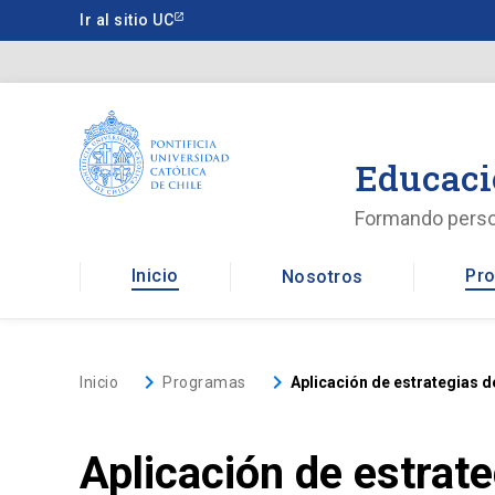
Saltar
Ir al sitio UC
a
contenido
principal
Educaci
Formando pers
Inicio
Pro
Nosotros
keyboard_arrow_right
keyboard_arrow_right
Inicio
Programas
Aplicación de estrategias d
Aplicación de estrate