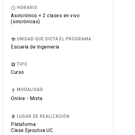
HORARIO
access_time
Asincrónico + 2 clases en vivo
(sincrónicas)
UNIDAD QUE DICTA EL PROGRAMA
school
Escuela de Ingeniería
TIPO
assignment
Curso
MODALIDAD
accessibility
Online - Mixta
LUGAR DE REALIZACIÓN
place
Plataforma
Clase Ejecutiva UC