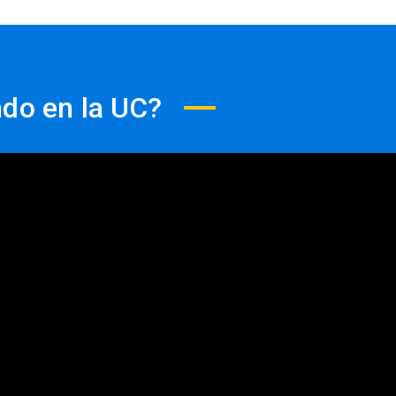
dumbre.
ndo en la UC?
ilidad