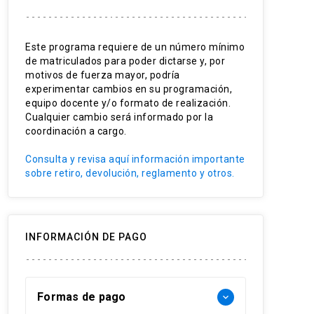
Eficiencia y eficacia operacional
Toma de decisiones
Este programa requiere de un número mínimo
de matriculados para poder dictarse y, por
Control de calidad
motivos de fuerza mayor, podría
experimentar cambios en su programación,
Gestión de la incertidumbre
equipo docente y/o formato de realización.
Cualquier cambio será informado por la
Análisis de la flexibilidad y agilidad
coordinación a cargo.
Principios LEAN
Consulta y revisa aquí información importante
sobre retiro, devolución, reglamento y otros.
INFORMACIÓN DE PAGO
Formas de pago
keyboard_arrow_down