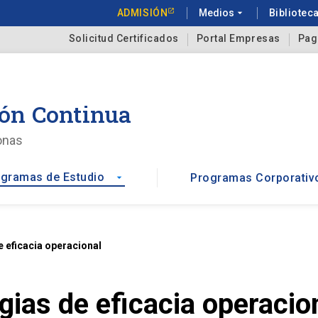
ADMISIÓN
Medios
arrow_drop_down
Bibliotec
Solicitud Certificados
Portal Empresas
Pag
ón Continua
onas
gramas de Estudio
Programas Corporativ
arrow_drop_down
e eficacia operacional
gias de eficacia operacio