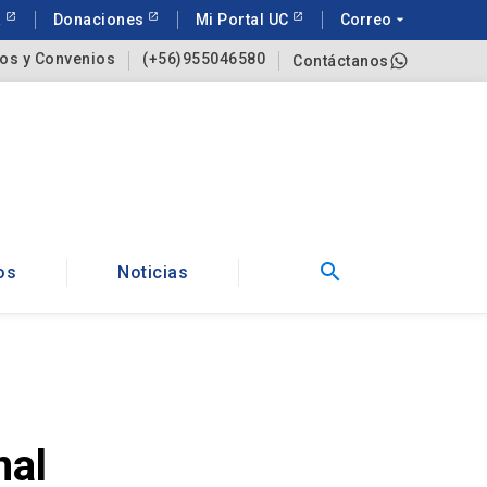
a
Donaciones
Mi Portal UC
Correo
arrow_drop_down
os y Convenios
(+56)955046580
Contáctanos
search
os
Noticias
nal