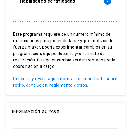
Habilidades certificadas
keyboard_arrow_down
Registro de la propiedad
Registro Conservatorio Chileno
Este programa requiere de un número mínimo de
matriculados para poder dictarse y, por motivos de
Sistemas Registrales
fuerza mayor, podría experimentar cambios en su
Conservador de Bienes Raíces
programación, equipo docente y/o formato de
realización. Cualquier cambio será informado por la
coordinación a cargo.
Consulta y revisa aquí información importante sobre
retiro, devolución, reglamento y otros.
INFORMACIÓN DE PAGO