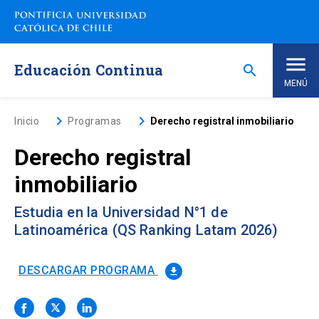
Saltar
a
contenido
principal
Educación Continua
search
MENÚ
Inicio
keyboard_arrow_right
keyboard_arrow_right
Inicio
Programas
Derecho registral inmobiliario
Derecho registral
Nosotros
inmobiliario
Programas de Estudio
keyboard_arrow_down
Estudia en la Universidad N°1 de
Latinoamérica (QS Ranking Latam 2026)
Programas Corporativos
DESCARGAR PROGRAMA
file_download
Noticias