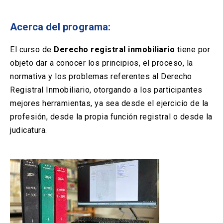
Solicitud Certificados
(El
keyboard_arrow_right
enlace
se
Acerca del programa:
Portal Empresas
(El
keyboard_arrow_right
abre
enlace
en
se
El curso de
Derecho registral inmobiliario
tiene por
una
Pagos y Convenios
(El
keyboard_arrow_right
abre
objeto dar a conocer los principios, el proceso, la
nueva
enlace
en
pestaña)
se
normativa y los problemas referentes al Derecho
una
ACCESOS UC
abre
Registral Inmobiliario, otorgando a los participantes
nueva
en
pestaña)
mejores herramientas, ya sea desde el ejercicio de la
Biblioteca
Mi Portal UC
launch
launch
una
(El
(El
profesión, desde la propia función registral o desde la
nueva
enlace
enlace
pestaña)
se
se
judicatura.
Correo
launch
(El
abre
abre
enlace
en
en
se
una
una
abre
nueva
nueva
en
pestaña)
pestaña)
una
nueva
pestaña)