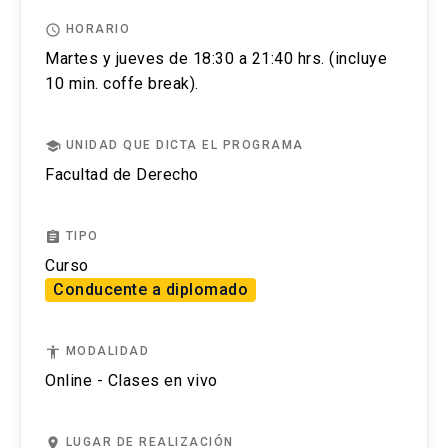
Derecho Pontificia Universidad Católica de
de predios rurales, prioridad y calificación
proceso de postulación.
Valparaíso, directora de la Revista Chilena de
registral.
access_time
HORARIO
El postular no asegura el cupo, una vez inscrito o
Derecho Privado.
Martes y jueves de 18:30 a 21:40 hrs. (incluye
aceptado en el programa se debe pagar el valor
10 min. coffe break).
completo de la actividad para estar matriculado.
school
UNIDAD QUE DICTA EL PROGRAMA
No se tramitarán postulaciones incompletas.
Facultad de Derecho
Puedes revisar
aquí
más información importante
sobre el proceso de admisión y matrícula.
assignment
TIPO
Curso
Conducente a diplomado
accessibility
MODALIDAD
Online - Clases en vivo
place
LUGAR DE REALIZACIÓN