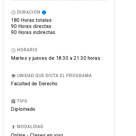
DURACIÓN
access_time
info
180 Horas totales
90 Horas directas
90 Horas indirectas
HORARIO
access_time
Martes y jueves de 18:30 a 21:30 horas.
UNIDAD QUE DICTA EL PROGRAMA
school
Facultad de Derecho
TIPO
assignment
Diplomado
MODALIDAD
accessibility
Online - Clases en vivo