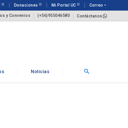
a
Donaciones
Mi Portal UC
Correo
arrow_drop_down
os y Convenios
(+56)955046580
Contáctanos
search
os
Noticias