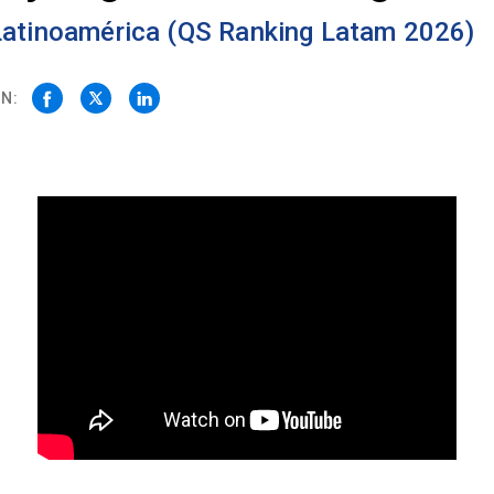
 Latinoamérica (QS Ranking Latam 2026)
N: