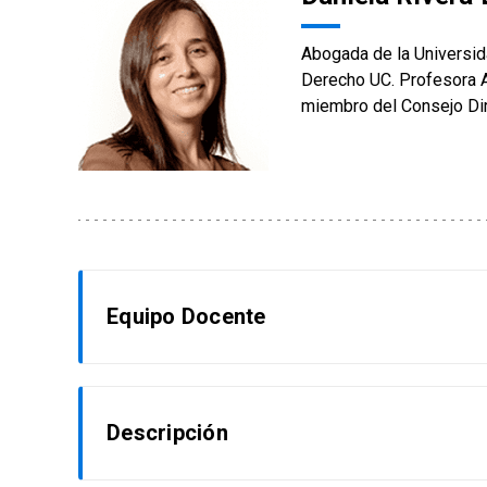
Abogada de la Universida
Derecho UC. Profesora A
miembro del Consejo Dir
Equipo Docente
Orlando Acosta
Descripción
Ingeniero Agrónomo, UC. Master en Hidrología 
Magister en Gestión de la Industria Minera, Un