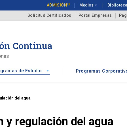
ADMISIÓN
Medios
arrow_drop_down
Bibliotec
Solicitud Certificados
Portal Empresas
Pag
ón Continua
onas
gramas de Estudio
Programas Corporativ
arrow_drop_down
ulación del agua
 y regulación del agua