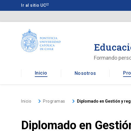
Saltar
Ir al sitio UC
a
contenido
principal
Educaci
Formando pers
Inicio
Pro
Nosotros
keyboard_arrow_right
keyboard_arrow_right
Inicio
Programas
Diplomado en Gestión y reg
Diplomado en Gestión