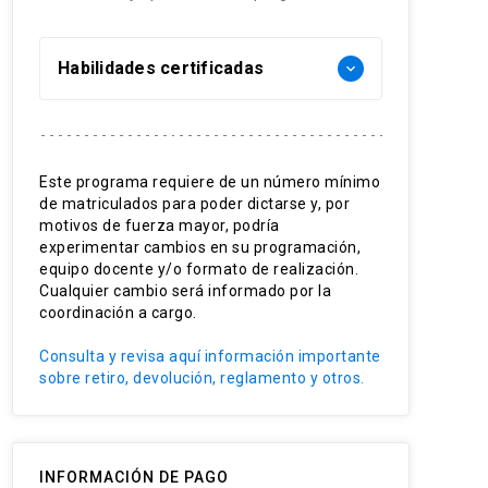
Habilidades certificadas
keyboard_arrow_down
Realidad hídrica
Regulación del agua
Este programa requiere de un número mínimo
de matriculados para poder dictarse y, por
Economía en el uso del agua
motivos de fuerza mayor, podría
experimentar cambios en su programación,
Protección hídrica
equipo docente y/o formato de realización.
Cualquier cambio será informado por la
Visión hídrica interdisciplinaria
coordinación a cargo.
Consulta y revisa aquí información importante
sobre retiro, devolución, reglamento y otros.
INFORMACIÓN DE PAGO