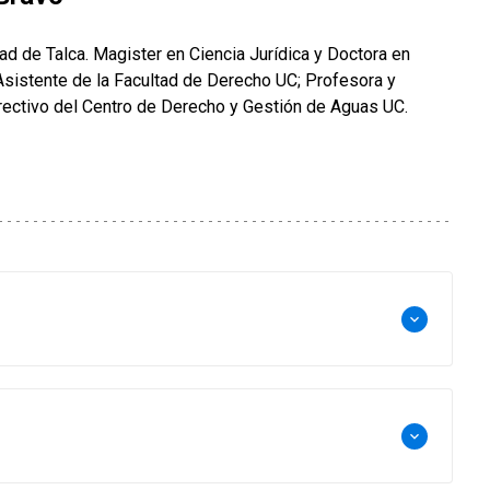
d de Talca. Magister en Ciencia Jurídica y Doctora en
sistente de la Facultad de Derecho UC; Profesora y
ectivo del Centro de Derecho y Gestión de Aguas UC.
keyboard_arrow_down
keyboard_arrow_down
Subterránea, Universidad Polítecnica de Cataluña y
iversidad Adolfo Ibáñez.