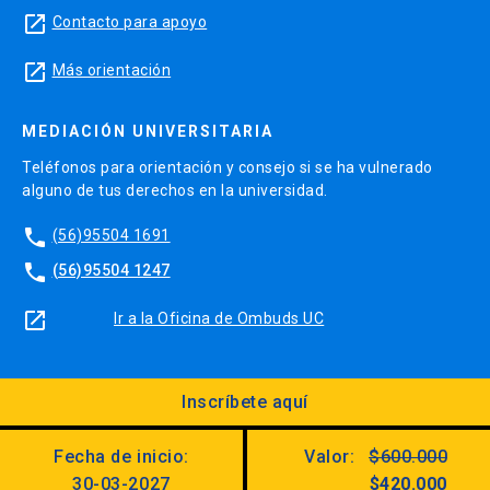
launch
Contacto para apoyo
launch
Más orientación
MEDIACIÓN UNIVERSITARIA
Teléfonos para orientación y consejo si se ha vulnerado
alguno de tus derechos en la universidad.
phone
(56)95504 1691
phone
(56)95504 1247
launch
Ir a la Oficina de Ombuds UC
Inscríbete aquí
Diseño:
Dirección Digital, Prorrectoría
Fecha de inicio:
Valor:
$600.000
Utilizando el
Kit Digital UC
30-03-2027
$420.000