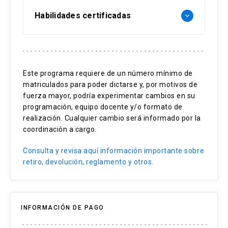
Habilidades certificadas
keyboard_arrow_down
Dirección de ventas
Gestión de equipos
Este programa requiere de un número mínimo de
matriculados para poder dictarse y, por motivos de
Control de gestión de ventas
fuerza mayor, podría experimentar cambios en su
Herramientas de liderazgo
programación, equipo docente y/o formato de
realización. Cualquier cambio será informado por la
Dirección de equipos de ventas
coordinación a cargo.
Liderazgo efectivo
Consulta y revisa aquí información importante sobre
retiro, devolución, reglamento y otros.
INFORMACIÓN DE PAGO