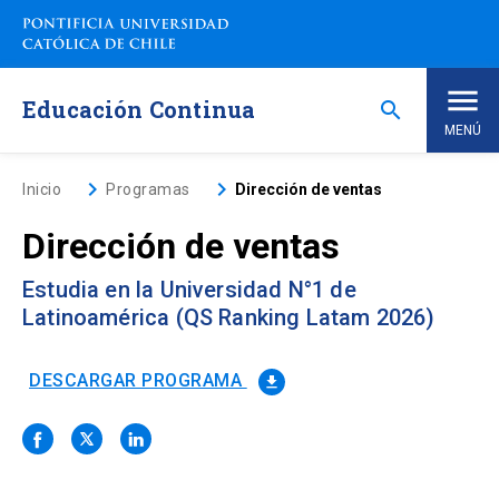
Saltar
a
contenido
principal
Educación Continua
search
MENÚ
Inicio
keyboard_arrow_right
keyboard_arrow_right
Inicio
Programas
Dirección de ventas
Dirección de ventas
Nosotros
Estudia en la Universidad N°1 de
Programas de Estudio
keyboard_arrow_down
Latinoamérica (QS Ranking Latam 2026)
Programas Corporativos
DESCARGAR PROGRAMA
file_download
Noticias