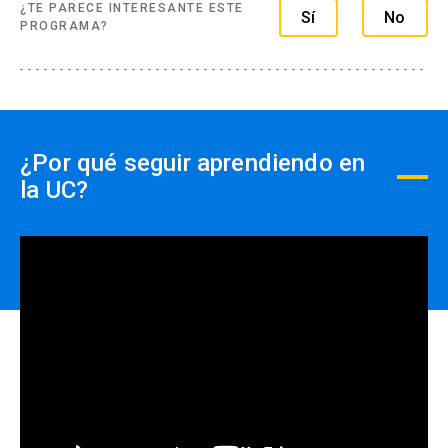
- Con ficha de inscripción y Orden de compra
¿TE PARECE INTERESANTE ESTE
Sí
No
PROGRAMA?
¿Por qué seguir aprendiendo en
la UC?