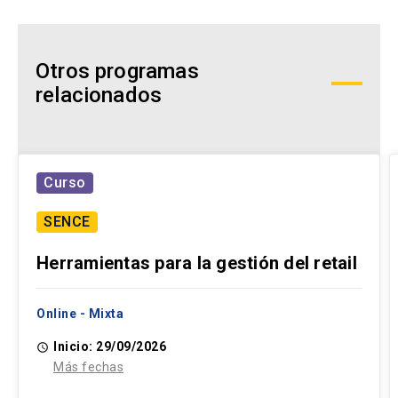
Otros programas
relacionados
Curso
SENCE
Herramientas para la gestión del retail
Online - Mixta
Inicio: 29/09/2026
access_time
Más fechas