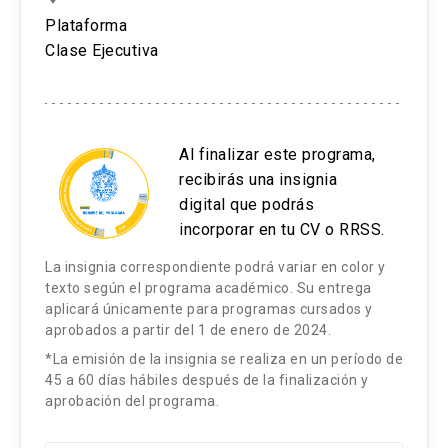
ventas
Plataforma
Clase Ejecutiva
Buscando resultados superiores
Gestión del talento de la fuerza de ventas
Gestión del conocimiento de la fuerza de
ventas
Al finalizar este programa,
recibirás una insignia
Establecer una ruta de desarrollo para los
digital que podrás
vendedores
incorporar en tu CV o RRSS.
Importancia del líder para el logro de
La insignia correspondiente podrá variar en color y
resultados superiores
texto según el programa académico. Su entrega
aplicará únicamente para programas cursados y
Herramientas de liderazgo y motivación
aprobados a partir del 1 de enero de 2024.
*La emisión de la insignia se realiza en un período de
45 a 60 días hábiles después de la finalización y
aprobación del programa.