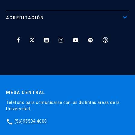
Beneficios para Alumnos de Diplomados
Programas Corporativos
ACREDITACIÓN
Preguntas Frecuentes
Tratamiento y Protección de Datos UC
* Al ingresar tu e-mail aceptas recibir información de Educación
Continua UC y actividades relacionadas.
Enviar datos
MESA CENTRAL
Teléfono para comunicarse con las distintas áreas de la
Universidad.
phone
(56)95504 4000