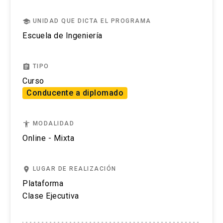
school
UNIDAD QUE DICTA EL PROGRAMA
Ejecución de la estrategia a través de
Escuela de Ingeniería
equipos virtuales
Equipos virtuales y la creación de valor.
assignment
TIPO
Desarrollo de los equipos virtuales.
Curso
Medición de resultados.
Conducente a diplomado
Modelo de Madurez de Equipos Virtuales
(MMEV).
accessibility
MODALIDAD
Online - Mixta
place
LUGAR DE REALIZACIÓN
Plataforma
Clase Ejecutiva