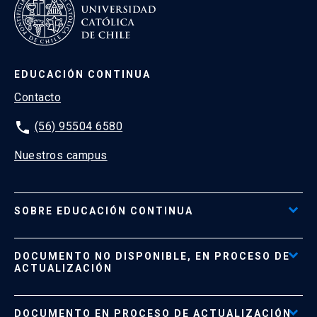
EDUCACIÓN CONTINUA
Contacto
phone
(56) 95504 6580
Nuestros campus
SOBRE EDUCACIÓN CONTINUA
Acceso al Portal de Pagos
DOCUMENTO NO DISPONIBLE, EN PROCESO DE
Formas de Pago
ACTUALIZACIÓN
Reglamentos
Políticas de Retiro, Devolución e Información Importante
Documento No Disponible
file_download
DOCUMENTO EN PROCESO DE ACTUALIZACIÓN