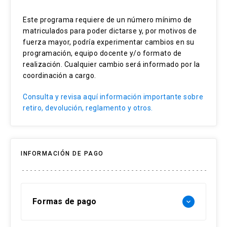
Liderazgo remoto
Este programa requiere de un número mínimo de
matriculados para poder dictarse y, por motivos de
Comunicación efectiva
fuerza mayor, podría experimentar cambios en su
Colaboración virtual
programación, equipo docente y/o formato de
realización. Cualquier cambio será informado por la
Autogestión
coordinación a cargo.
Gestión del tiempo
Consulta y revisa aquí información importante sobre
retiro, devolución, reglamento y otros.
INFORMACIÓN DE PAGO
Formas de pago
keyboard_arrow_down