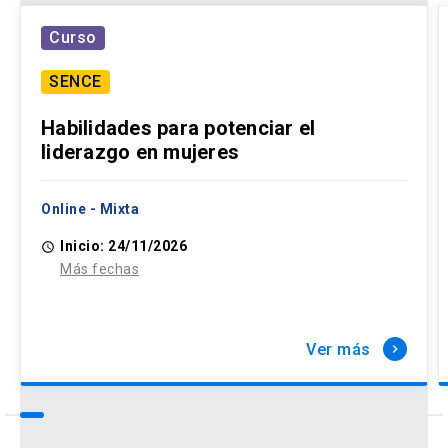
Curso
SENCE
Habilidades para potenciar el
liderazgo en mujeres
Online - Mixta
Inicio: 24/11/2026
access_time
Más fechas
Ver más
keyboard_arrow_right