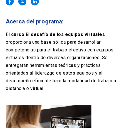
Solicitud Certificados
(El
keyboard_arrow_right
enlace
se
Portal Empresas
(El
keyboard_arrow_right
abre
Acerca del programa:
enlace
en
se
una
Pagos y Convenios
(El
keyboard_arrow_right
abre
El
curso El desafío de los equipos virtuales
nueva
enlace
en
proporciona una base sólida para desarrollar
pestaña)
se
una
ACCESOS UC
abre
competencias para el trabajo efectivo con equipos
nueva
en
virtuales dentro de diversas organizaciones. Se
pestaña)
Biblioteca
Mi Portal UC
launch
launch
una
(El
(El
entregarán herramientas teóricas y prácticas
nueva
enlace
enlace
orientadas al liderazgo de estos equipos y al
pestaña)
se
se
Correo
launch
(El
abre
abre
desempeño eficiente bajo la modalidad de trabajo a
enlace
en
en
distancia o virtual.
se
una
una
abre
nueva
nueva
en
pestaña)
pestaña)
una
nueva
pestaña)