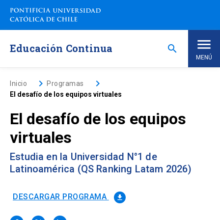
Saltar
a
contenido
principal
Educación Continua
search
MENÚ
Inicio
keyboard_arrow_right
keyboard_arrow_right
Inicio
Programas
El desafío de los equipos virtuales
Nosotros
El desafío de los equipos
virtuales
Programas de Estudio
keyboard_arrow_down
Estudia en la Universidad N°1 de
Programas Corporativos
Latinoamérica (QS Ranking Latam 2026)
Noticias
DESCARGAR PROGRAMA
file_download