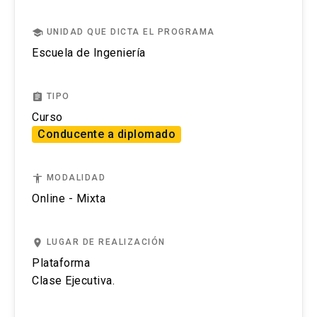
school
UNIDAD QUE DICTA EL PROGRAMA
Competencias sociales
Escuela de Ingeniería
La conciencia social
Neurociencia: empatía e imitación
assignment
TIPO
Curso
La facilidad social
Conducente a diplomado
El líder y la resolución de conflictos
accessibility
MODALIDAD
El aporte de la inteligencia emocional
Online - Mixta
El papel de las emociones
place
LUGAR DE REALIZACIÓN
El manejo del estrés
Plataforma
Creatividad y liderazgo
Clase Ejecutiva.