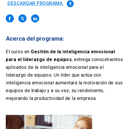
Solicitud Certificados
(El
keyboard_arrow_right
DESCARGAR PROGRAMA
file_download
enlace
se
Portal Empresas
(El
keyboard_arrow_right
abre
enlace
en
se
una
Pagos y Convenios
(El
keyboard_arrow_right
abre
nueva
enlace
Acerca del programa:
en
pestaña)
se
una
ACCESOS UC
abre
El curso en
Gestión de la inteligencia emocional
nueva
en
pestaña)
para el liderazgo de equipos
, entrega conocimientos
Biblioteca
Mi Portal UC
launch
launch
una
(El
(El
aplicados de la inteligencia emocional para el
nueva
enlace
enlace
pestaña)
se
se
liderazgo de equipos. Un líder que actúa con
Correo
launch
(El
abre
abre
inteligencia emocional aumentará la motivación de sus
enlace
en
en
se
equipos de trabajo y a su vez, su rendimiento,
una
una
abre
nueva
nueva
mejorando la productividad de la empresa.
en
pestaña)
pestaña)
una
nueva
pestaña)