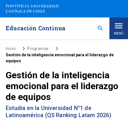
Saltar
a
contenido
principal
Educación Continua
search
MENÚ
Inicio
keyboard_arrow_right
keyboard_arrow_right
Inicio
Programas
Gestión de la inteligencia emocional para el liderazgo de
equipos
Nosotros
Gestión de la inteligencia
Programas de Estudio
keyboard_arrow_down
emocional para el liderazgo
de equipos
Programas Corporativos
Estudia en la Universidad N°1 de
Noticias
Latinoamérica (QS Ranking Latam 2026)