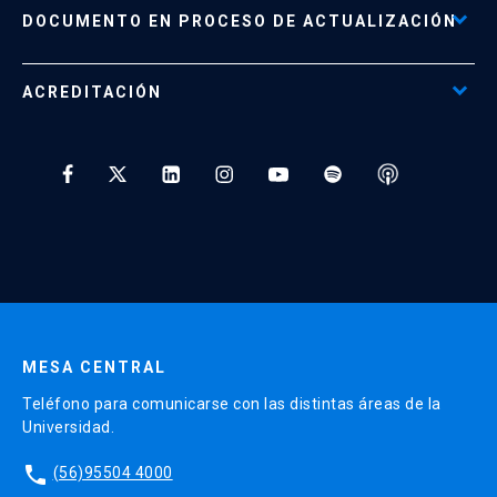
Políticas de Retiro, Devolución e Información Importante
Documento No Disponible
file_download
DOCUMENTO EN PROCESO DE ACTUALIZACIÓN
Beneficios para Alumnos de Diplomados
Programas Corporativos
ACREDITACIÓN
Preguntas Frecuentes
Tratamiento y Protección de Datos UC
* Al ingresar tu e-mail aceptas recibir información de Educación
Continua UC y actividades relacionadas.
Enviar datos
MESA CENTRAL
Teléfono para comunicarse con las distintas áreas de la
Universidad.
phone
(56)95504 4000