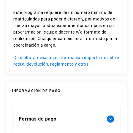
Liderazgo de equipos
Este programa requiere de un número mínimo de
Indicadores clima organizacional
matriculados para poder dictarse y, por motivos de
Competencias emocionales y sociales
fuerza mayor, podría experimentar cambios en su
Creatividad y liderazgo
programación, equipo docente y/o formato de
Resistencia al cambio
realización. Cualquier cambio será informado por la
coordinación a cargo.
Consulta y revisa aquí información importante sobre
retiro, devolución, reglamento y otros.
INFORMACIÓN DE PAGO
Formas de pago
keyboard_arrow_down