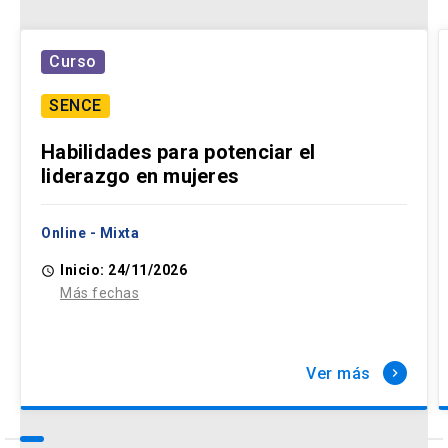
Curso
SENCE
Habilidades para potenciar el
liderazgo en mujeres
Online - Mixta
Inicio: 24/11/2026
access_time
Más fechas
Ver más
keyboard_arrow_right