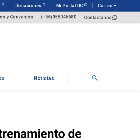
a
Donaciones
Mi Portal UC
Correo
arrow_drop_down
os y Convenios
(+56)955046580
Contáctanos
search
os
Noticias
ntrenamiento de