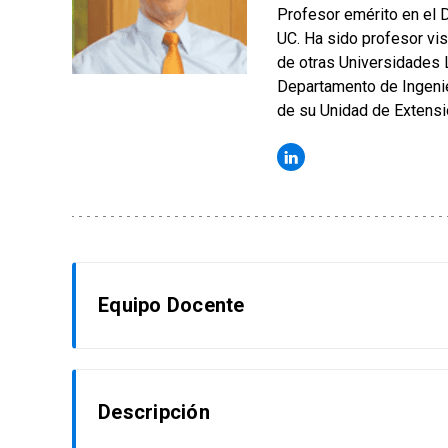
Profesor emérito en el D
UC. Ha sido profesor vi
de otras Universidades 
Departamento de Ingenie
de su Unidad de Extensió
Equipo Docente
Nureya Abarca Melo
Descripción
Psicóloga de la Universidad de Chile y Ph.D. en