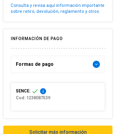
Consulta y revisa aquí información importante
Bienestar de las organizaciones
sobre retiro, devolución, reglamento y otros.
INFORMACIÓN DE PAGO
Formas de pago
keyboard_arrow_down
Forma de pago Chile:
check
info
SENCE:
- Web pay: Tarjeta de crédito hasta 3
Cod: 1238087539
cuotas sin interés y Tarjeta de débito-
redcompra en 1 cuota
- Transferencia Bancaria:
Solicitar más información
Formas de pago extranjero: