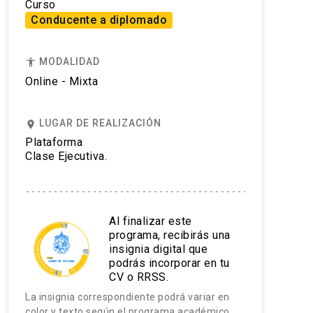
Curso
Conducente a diplomado
MODALIDAD
accessibility
Online - Mixta
LUGAR DE REALIZACIÓN
place
Plataforma
Clase Ejecutiva.
Al finalizar este
programa, recibirás una
insignia digital que
podrás incorporar en tu
CV o RRSS.
La insignia correspondiente podrá variar en
color y texto según el programa académico.