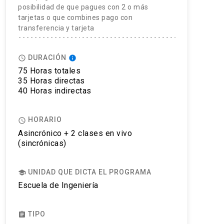
posibilidad de que pagues con 2 o más
tarjetas o que combines pago con
transferencia y tarjeta
DURACIÓN
access_time
info
75 Horas totales
35 Horas directas
40 Horas indirectas
HORARIO
access_time
Asincrónico + 2 clases en vivo
(sincrónicas)
UNIDAD QUE DICTA EL PROGRAMA
school
Escuela de Ingeniería
TIPO
assignment