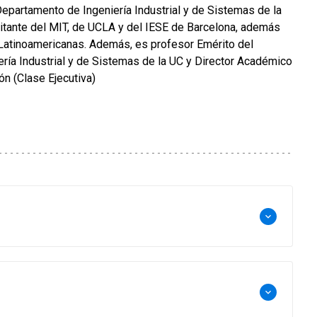
epartamento de Ingeniería Industrial y de Sistemas de la
sitante del MIT, de UCLA y del IESE de Barcelona, además
Latinoamericanas. Además, es profesor Emérito del
ría Industrial y de Sistemas de la UC y Director Académico
n (Clase Ejecutiva)
keyboard_arrow_down
keyboard_arrow_down
 Psicología de la Universidad de California, San