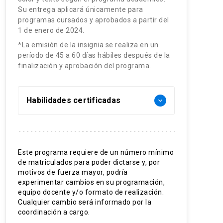
Su entrega aplicará únicamente para
programas cursados y aprobados a partir del
1 de enero de 2024.
*La emisión de la insignia se realiza en un
período de 45 a 60 días hábiles después de la
finalización y aprobación del programa.
Habilidades certificadas
keyboard_arrow_down
Liderazgo
Metodología de coaching
Este programa requiere de un número mínimo
de matriculados para poder dictarse y, por
estratégico
motivos de fuerza mayor, podría
Modelos de liderazgo
experimentar cambios en su programación,
equipo docente y/o formato de realización.
Equipos de alto rendimiento
Cualquier cambio será informado por la
coordinación a cargo.
Entrenamiento de equipos