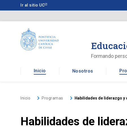
Saltar
Ir al sitio UC
a
contenido
principal
Educaci
Formando pers
Inicio
Pro
Nosotros
keyboard_arrow_right
keyboard_arrow_right
Inicio
Programas
Habilidades de liderazgo y
Habilidades de lider