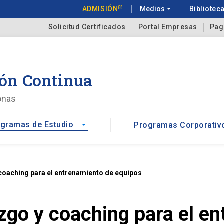
ADMISIÓN
Medios
arrow_drop_down
Bibliotec
Solicitud Certificados
Portal Empresas
Pag
ón Continua
onas
gramas de Estudio
Programas Corporativ
arrow_drop_down
 coaching para el entrenamiento de equipos
azgo y coaching para el e