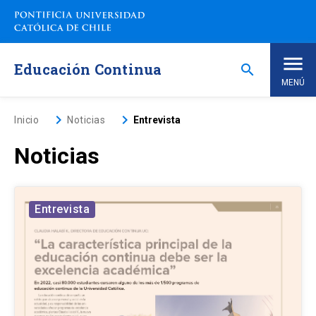
Saltar
a
contenido
principal
Educación Continua
search
MENÚ
Inicio
keyboard_arrow_right
keyboard_arrow_right
Inicio
Noticias
Entrevista
Noticias
Nosotros
Programas de Estudio
keyboard_arrow_down
Entrevista
Programas Corporativos
Noticias