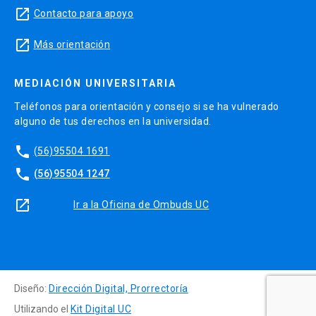
launch
Contacto para apoyo
launch
Más orientación
MEDIACIÓN UNIVERSITARIA
Teléfonos para orientación y consejo si se ha vulnerado
alguno de tus derechos en la universidad.
phone
(56)95504 1691
phone
(56)95504 1247
launch
Ir a la Oficina de Ombuds UC
Diseño:
Dirección Digital, Prorrectoría
Utilizando el
Kit Digital UC