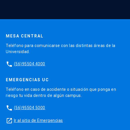
Continua UC y actividades relacionadas.
Enviar datos
MESA CENTRAL
Teléfono para comunicarse con las distintas áreas de la
Universidad.
phone
(56)95504 4000
EMERGENCIAS UC
Teléfono en caso de accidente o situación que ponga en
riesgo tu vida dentro de algún campus.
phone
(56)95504 5000
launch
Ir al sitio de Emergencias