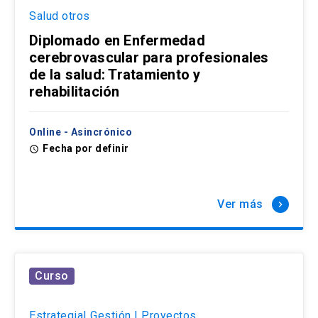
Salud otros
Diplomado en Enfermedad
cerebrovascular para profesionales
de la salud: Tratamiento y
rehabilitación
Online - Asincrónico
Fecha por definir
access_time
Ver más
keyboard_arrow_right
Curso
Estrategia| Gestión | Proyectos