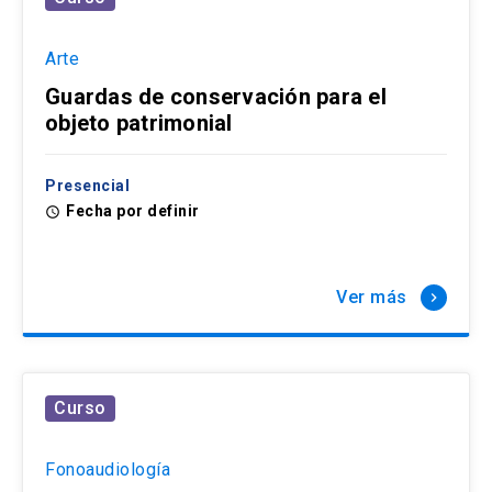
Arte
Guardas de conservación para el
objeto patrimonial
Presencial
Fecha por definir
access_time
Ver más
keyboard_arrow_right
Curso
Fonoaudiología