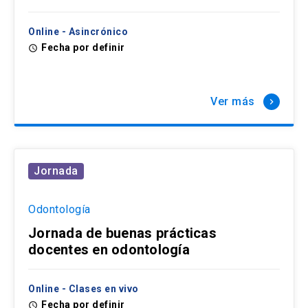
Online - Asincrónico
Fecha por definir
access_time
Ver más
keyboard_arrow_right
Jornada
Odontología
Jornada de buenas prácticas
docentes en odontología
Online - Clases en vivo
Fecha por definir
access_time