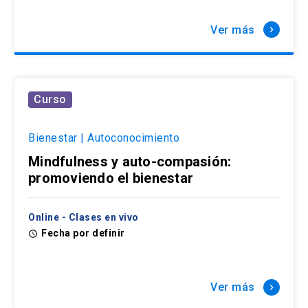
Ver más
keyboard_arrow_right
Curso
Bienestar | Autoconocimiento
Mindfulness y auto-compasión:
promoviendo el bienestar
Online - Clases en vivo
Fecha por definir
access_time
Ver más
keyboard_arrow_right