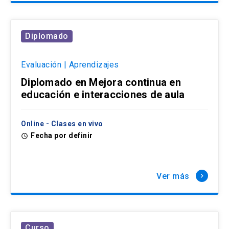
Diplomado
Evaluación | Aprendizajes
Diplomado en Mejora continua en
educación e interacciones de aula
Online - Clases en vivo
Fecha por definir
access_time
Ver más
keyboard_arrow_right
Curso