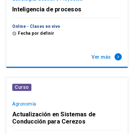
Inteligencia de procesos
Online - Clases en vivo
Fecha por definir
access_time
Ver más
keyboard_arrow_right
Curso
Agronomía
Actualización en Sistemas de
Conducción para Cerezos