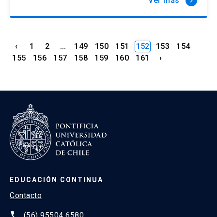
Ver más
keyboard_arrow_right
‹
1
2
...
149
150
151
152
153
154
155
156
157
158
159
160
161
›
EDUCACIÓN CONTINUA
Contacto
phone
(56) 95504 6580