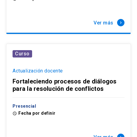
Ver más
keyboard_arrow_right
Curso
Actualización docente
Fortaleciendo procesos de diálogos
para la resolución de conflictos
Presencial
Fecha por definir
access_time