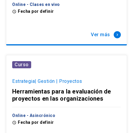
Online - Clases en vivo
Fecha por definir
access_time
Ver más
keyboard_arrow_right
Curso
Estrategia| Gestión | Proyectos
Herramientas para la evaluación de
proyectos en las organizaciones
Online - Asincrónico
Fecha por definir
access_time