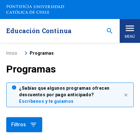
Saltar
a
contenido
principal
Educación Continua
search
MENÚ
Inicio
keyboard_arrow_right
Inicio
Programas
Programas
Nosotros
Programas de Estudio
info
keyboard_arrow_down
¿Sabías que algunos programas ofrecen
descuentos por pago anticipado?
close
Escríbenos y te guiamos
Programas Corporativos
Noticias
filter_list
Filtros