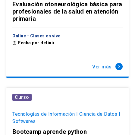
Evaluación otoneurológica básica para
profesionales de la salud en atención
primaria
Online - Clases en vivo
Fecha por definir
access_time
Ver más
keyboard_arrow_right
Curso
Tecnologías de Información | Ciencia de Datos |
Softwares
Bootcamp aprende python